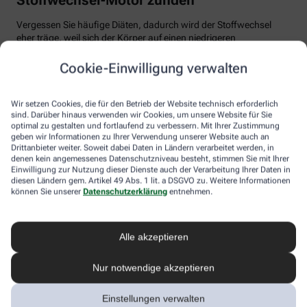
Vergessen Sie häufige Diäten, dadurch wird der Stoffwechsel
eher träge, weil sich der Körper auf einen niedrigeren
Energiebedarf einstellt. Auch Fast Food und Fertiggerichte sollten
vom Speiseplan gestrichen werden. Studien zeigen, dass der
Cookie-Einwilligung verwalten
Körper bei der Verarbeitung von hochverarbeiteten Lebensmitteln
weniger Energie benötigt als für unverarbeitete.
Wir setzen Cookies, die für den Betrieb der Website technisch erforderlich
Tim Hollstein rät zu einer proteinreichen Ernährung (Vorsicht bei
sind. Darüber hinaus verwenden wir Cookies, um unsere Website für Sie
optimal zu gestalten und fortlaufend zu verbessern. Mit Ihrer Zustimmung
Vorerkrankungen wie Nierenleiden!). Denn Proteine sind nicht nur
geben wir Informationen zu Ihrer Verwendung unserer Website auch an
gut für den Muskelaufbau, der Körper benötigt auch viel Energie,
Drittanbieter weiter. Soweit dabei Daten in Ländern verarbeitet werden, in
um Eiweiß abzubauen. Das regt den Stoffwechsel an. Proteine
denen kein angemessenes Datenschutzniveau besteht, stimmen Sie mit Ihrer
stecken vor allem in magerem Fleisch, Fisch und Milchprodukten
Einwilligung zur Nutzung dieser Dienste auch der Verarbeitung Ihrer Daten in
wie Quark und Skyr. Auch sogenannte thermogene Lebensmittel
diesen Ländern gem. Artikel 49 Abs. 1 lit. a DSGVO zu. Weitere Informationen
wie Chilis oder Ingwer können das braune Fettgewebe aktivieren
können Sie unserer
Datenschutzerklärung
entnehmen.
und den Energieverbrauch erhöhen.
In Bewegung kommen
Alle akzeptieren
Der richtige Mix macht’s
Nur notwendige akzeptieren
Ohne regelmäßige Bewegung purzeln die Pfunde meistens nicht.
Einstellungen verwalten
Besonders Ausdauersport kann laut Forschern die Umwandlung