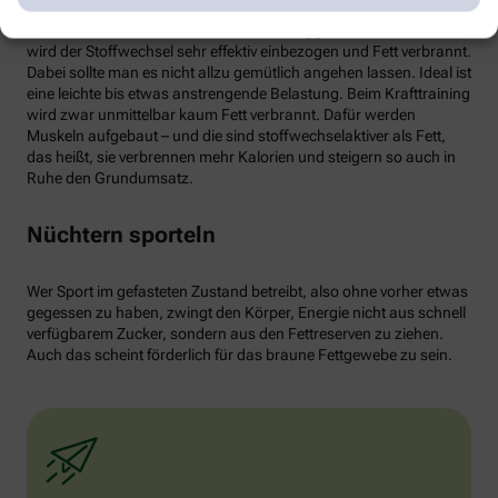
von weißen Fettzellen in braunes Fett begünstigen und dessen
Aktivität erhöhen. Ab circa 30 Minuten Joggen oder Radfahren
wird der Stoffwechsel sehr effektiv einbezogen und Fett verbrannt.
Dabei sollte man es nicht allzu gemütlich angehen lassen. Ideal ist
eine leichte bis etwas anstrengende Belastung. Beim Krafttraining
wird zwar unmittelbar kaum Fett verbrannt. Dafür werden
Muskeln aufgebaut – und die sind stoffwechselaktiver als Fett,
das heißt, sie verbrennen mehr Kalorien und steigern so auch in
Ruhe den Grundumsatz.
Nüchtern sporteln
Wer Sport im gefasteten Zustand betreibt, also ohne vorher etwas
gegessen zu haben, zwingt den Körper, Energie nicht aus schnell
verfügbarem Zucker, sondern aus den Fettreserven zu ziehen.
Auch das scheint förderlich für das braune Fettgewebe zu sein.