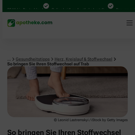
Herz, Kreislauf & Stoffwechsel
000 Mal in Deutschland
Online bei Ihrer Apotheke bestellen
Bequem zwische
...
Gesundheitstipps
Herz, Kreislauf & Stoffwechsel
So bringen Sie Ihren Stoffwechsel auf Trab
© Leonid Lastremskyi / iStock by Getty Images
So bringen Sie Ihren Stoffwechsel