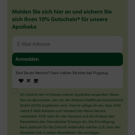
Melden Sie sich hier an und sichern Sie
sich Ihren 10% Gutschein* für unsere
Apotheke
Sind Sie ein Mensch? Dann wählen Sie bitte
das Flugzeug
.
1
2
3
Sind
Sie
ein
Mensch?
Ich möchte den im Namen meiner Apotheke versandten News-
Dann
Service abonnieren, der von der Alliance Healthcare Deutschland
wählen
GmbH (AHD) angeboten wird. Hiermit willige ich ein, dass AHD
Sie
meine E-Mail-Adresse zum Versand des News-Service
bitte
verarbeitet. AHD setzt für den Versand und die Analyse des
das
Newsletters den Dienstleister Emarsys ein. Die Einwilligung
Flugzeug.
kann jederzeit für die Zukunft widerrufen werden (z.B. über den
Abmelde-Link in jedem Newsletter). Die sonstigen