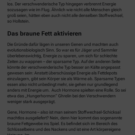
los. Der verschwenderische Typ hingegen verbrennt Energie
sozusagen wie im Flug. Ähnlich wie nicht alle Menschen gleich
groß seien, hätten eben auch nicht alle denselben Stoffwechsel,
so Hollstein.
Das braune Fett aktivieren
Die Gründe dafür lägen in unseren Genen und machten auch
evolutionsbiologisch Sinn. So war es für Jäger und Sammler
überlebenswichtig, Energie zu sparen, um sich für schlechte
Zeiten zu wappnen – der sparsame Typ. Auf der anderen Seite
könnte der verschwenderische Typ besser an Kälte angepasst
gewesen sein: Anstatt überschüssige Energie als Fettdepots
einzulagern, gibt sein Körper sie als Wärme ab. Sparsame Typen
essen also nicht unbedingt mehr, sie gehen nur grundlegend
anders mit Energie um. Auch Hormone spielten eine Rolle. So sei
etwa das „Hungerhormon“ Ghrelin bei den Verschwendern
weniger stark ausgeprägt.
Gene, Hormone – also ist man seinem Stoffwechsel-Schicksal
machtlos ausgeliefert? Nein, denn hier kommt das sogenannte
braune Fettgewebe ins Spiel. Es befindet sich im Bereich des
Schlüsselbeins und des Nackens und ist eine Art körpereigene