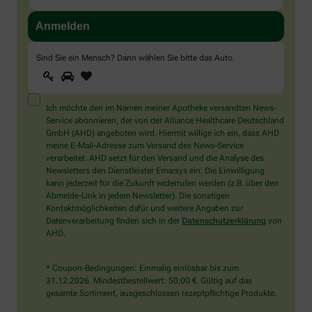
Sind Sie ein Mensch? Dann wählen Sie bitte
das Auto
.
1
2
3
Sind
Sie
ein
Mensch?
Ich möchte den im Namen meiner Apotheke versandten News-
Dann
Service abonnieren, der von der Alliance Healthcare Deutschland
wählen
GmbH (AHD) angeboten wird. Hiermit willige ich ein, dass AHD
Sie
meine E-Mail-Adresse zum Versand des News-Service
bitte
verarbeitet. AHD setzt für den Versand und die Analyse des
das
Newsletters den Dienstleister Emarsys ein. Die Einwilligung
Auto.
kann jederzeit für die Zukunft widerrufen werden (z.B. über den
Abmelde-Link in jedem Newsletter). Die sonstigen
Kontaktmöglichkeiten dafür und weitere Angaben zur
Datenverarbeitung finden sich in der
Datenschutzerklärung
von
AHD.
* Coupon-Bedingungen: Einmalig einlösbar bis zum
31.12.2026. Mindestbestellwert: 50,00 €. Gültig auf das
gesamte Sortiment, ausgeschlossen rezeptpflichtige Produkte.