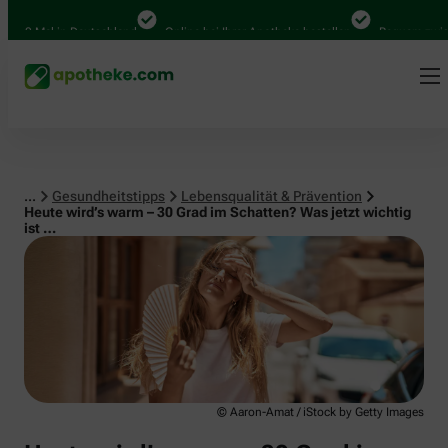
Lebensqualität & Prävention
0 Mal in Deutschland
Online bei Ihrer Apotheke bestellen
Bequem zwischen
...
Gesundheitstipps
Lebensqualität & Prävention
Heute wird’s warm – 30 Grad im Schatten? Was jetzt wichtig
ist …
© Aaron-Amat / iStock by Getty Images