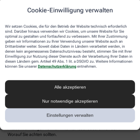
Flüssigkeitsverlust durch Schwitzen auszugleichen. Der ist im
Cookie-Einwilligung verwalten
Sommer nämlich oft doppelt so hoch wie bei moderaten
Temperaturen. Trinken wir zu wenig, sind Kopfschmerzen und
Konzentrationsprobleme meist die Folge.
Wir setzen Cookies, die für den Betrieb der Website technisch erforderlich
sind. Darüber hinaus verwenden wir Cookies, um unsere Website für Sie
Weniger bekannt ist, dass ein Flüssigkeitsmangel auch anderen
optimal zu gestalten und fortlaufend zu verbessern. Mit Ihrer Zustimmung
Organen zusetzt. So kann Hitzestress auch ernsthaft die Nieren
geben wir Informationen zu Ihrer Verwendung unserer Website auch an
schädigen – und zwar nachhaltig und auch bei gesunden
Drittanbieter weiter. Soweit dabei Daten in Ländern verarbeitet werden, in
Menschen. Als Faustregel gilt: Zwei bis drei Liter täglich sollten es
denen kein angemessenes Datenschutzniveau besteht, stimmen Sie mit Ihrer
sein. Die besten Durstlöscher: Mineralwasser, ungesüßte Kräuter-
Einwilligung zur Nutzung dieser Dienste auch der Verarbeitung Ihrer Daten in
diesen Ländern gem. Artikel 49 Abs. 1 lit. a DSGVO zu. Weitere Informationen
und Früchtetees oder verdünnte Säfte. Auch wasserreiches Obst
können Sie unserer
Datenschutzerklärung
entnehmen.
und Gemüse wie Melonen, Gurken oder Tomaten kann
Flüssigkeitsverluste ausgleichen. Bei Herz-Kreislauf- oder
Nierenerkrankungen sollte man die Trinkmenge ärztlich
besprechen.
Alle akzeptieren
Sonnenstich, Hitzeerschöpfung und
Nur notwendige akzeptieren
Hitzschlag: Was ist das eigentlich?
Einstellungen verwalten
Der lange Strandtag in der Sonne, der anstrengende Sport bei 30
Grad oder einfach nur die drückende Hitze in der Stadt:
Hitzeerkrankungen können mitunter lebensbedrohlich sein.
Worauf Sie achten sollten.