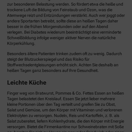
zur besonderen Belastung werden. So fördert etwa die heiße und
trockene Luft die Bildung von Feinstaub und Ozon, was die
Atemwege reizt und Entzündungen verstärkt. Auch wer joggt oder
andere Sportarten betreibt, sollte diese an heißen Tagen daher
besser in die frühen Morgenstunden oder auf den Abend
verlegen. Bei Diabetes wiederum beeinträchtigt eine verminderte
Schweißbildung infolge weniger aktiver Nerven die natürliche
Körperkühlung.
Besonders ältere Patienten trinken zudem oft zu wenig. Dadurch
steigt der Blutzuckerspiegel und das Risiko für
Stoffwechselentgleisungen erhöht sich. Achten Sie deshalb an
heißen Tagen ganz besonders auf Ihre Gesundheit.
Leichte Küche
Finger weg von Bratwurst, Pommes & Co. Fettes Essen an heißen
Tagen belastetet den Kreislauf. Essen Sie jetzt lieber mehrere
kleine Portionen über den Tag verteilt und greifen Sie zu Obst,
Salat und Gemüse, um den Körper mit Vitaminen und verlorenen
Elektrolyten zu versorgen. Nudeln, Reis und Kartoffeln, z. B. als
Salat zubereitet, liefern Kohlenhydrate, die den Körper mit Energie
versorgen. Bietet die Firmenkantine nur Schweinebraten mit Soße