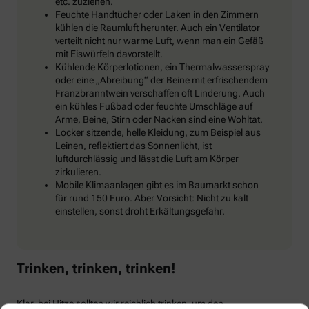
etc. zuziehen.
Feuchte Handtücher oder Laken in den Zimmern
kühlen die Raumluft herunter. Auch ein Ventilator
verteilt nicht nur warme Luft, wenn man ein Gefäß
mit Eiswürfeln davorstellt.
Kühlende Körperlotionen, ein Thermalwasserspray
oder eine „Abreibung“ der Beine mit erfrischendem
Franzbranntwein verschaffen oft Linderung. Auch
ein kühles Fußbad oder feuchte Umschläge auf
Arme, Beine, Stirn oder Nacken sind eine Wohltat.
Locker sitzende, helle Kleidung, zum Beispiel aus
Leinen, reflektiert das Sonnenlicht, ist
luftdurchlässig und lässt die Luft am Körper
zirkulieren.
Mobile Klimaanlagen gibt es im Baumarkt schon
für rund 150 Euro. Aber Vorsicht: Nicht zu kalt
einstellen, sonst droht Erkältungsgefahr.
Trinken, trinken, trinken!
Klar, bei Hitze sollten wir reichlich trinken, um den