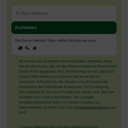
Sind Sie ein Mensch? Dann wählen Sie bitte
das Haus
.
1
2
3
Sind
Sie
ein
Mensch?
Ich möchte den im Namen meiner Apotheke versandten News-
Dann
Service abonnieren, der von der Alliance Healthcare Deutschland
wählen
GmbH (AHD) angeboten wird. Hiermit willige ich ein, dass AHD
Sie
meine E-Mail-Adresse zum Versand des News-Service
bitte
verarbeitet. AHD setzt für den Versand und die Analyse des
das
Newsletters den Dienstleister Emarsys ein. Die Einwilligung
Haus.
kann jederzeit für die Zukunft widerrufen werden (z.B. über den
Abmelde-Link in jedem Newsletter). Die sonstigen
Kontaktmöglichkeiten dafür und weitere Angaben zur
Datenverarbeitung finden sich in der
Datenschutzerklärung
von
AHD.
* Coupon-Bedingungen: Einmalig einlösbar bis zum