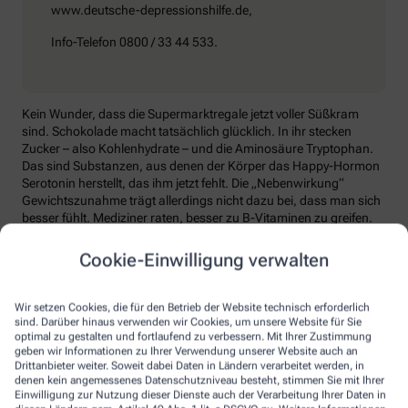
www.deutsche-depressionshilfe.de,
Info-Telefon 0800 / 33 44 533.
Kein Wunder, dass die Supermarktregale jetzt voller Süßkram
sind. Schokolade macht tatsächlich glücklich. In ihr stecken
Zucker – also Kohlenhydrate – und die Aminosäure Tryptophan.
Das sind Substanzen, aus denen der Körper das Happy-Hormon
Serotonin herstellt, das ihm jetzt fehlt. Die „Nebenwirkung“
Gewichtszunahme trägt allerdings nicht dazu bei, dass man sich
besser fühlt. Mediziner raten, besser zu B-Vitaminen zu greifen.
Die liefern unter anderem Baustoffe für Serotonin, fördern den
Energiestoffwechsel und unterstützen die Stressverarbeitung.
Cookie-Einwilligung verwalten
Kontraproduktiv beim Wintertief: sich einzuigeln und
zurückzuziehen. Im Gegenteil: Aktiv zu bleiben, mit Familie und
Wir setzen Cookies, die für den Betrieb der Website technisch erforderlich
Freunden etwas zu unternehmen, viel frische Luft zu tanken und
sind. Darüber hinaus verwenden wir Cookies, um unsere Website für Sie
sich zum Beispiel mit seinem Hobby intensiv zu beschäftigen, hebt
optimal zu gestalten und fortlaufend zu verbessern. Mit Ihrer Zustimmung
geben wir Informationen zu Ihrer Verwendung unserer Website auch an
die Laune. Dabei hilft, sich jeden Sonntag zu notieren, was man in
Drittanbieter weiter. Soweit dabei Daten in Ländern verarbeitet werden, in
der kommenden Woche Schönes machen will.
denen kein angemessenes Datenschutzniveau besteht, stimmen Sie mit Ihrer
Einwilligung zur Nutzung dieser Dienste auch der Verarbeitung Ihrer Daten in
Sommer-Feeling lässt sich auch zurückholen: mit anderen in