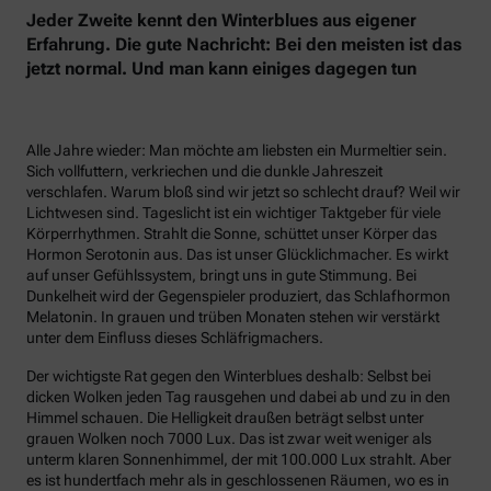
Jeder Zweite kennt den Winterblues aus eigener
Erfahrung. Die gute Nachricht: Bei den meisten ist das
jetzt normal. Und man kann einiges dagegen tun
Alle Jahre wieder: Man möchte am liebsten ein Murmeltier sein.
Sich vollfuttern, verkriechen und die dunkle Jahreszeit
verschlafen. Warum bloß sind wir jetzt so schlecht drauf? Weil wir
Lichtwesen sind. Tageslicht ist ein wichtiger Taktgeber für viele
Körperrhythmen. Strahlt die Sonne, schüttet unser Körper das
Hormon Serotonin aus. Das ist unser Glücklichmacher. Es wirkt
auf unser Gefühlssystem, bringt uns in gute Stimmung. Bei
Dunkelheit wird der Gegenspieler produziert, das Schlafhormon
Melatonin. In grauen und trüben Monaten stehen wir verstärkt
unter dem Einfluss dieses Schläfrigmachers.
Der wichtigste Rat gegen den Winterblues deshalb: Selbst bei
dicken Wolken jeden Tag rausgehen und dabei ab und zu in den
Himmel schauen. Die Helligkeit draußen beträgt selbst unter
grauen Wolken noch 7000 Lux. Das ist zwar weit weniger als
unterm klaren Sonnenhimmel, der mit 100.000 Lux strahlt. Aber
es ist hundertfach mehr als in geschlossenen Räumen, wo es in