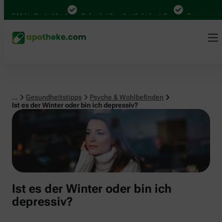
Psyche & Wohlbefinden
00 Mal in Deutschland
Online bei Ihrer Apotheke bestellen
Bequem zwische
...
Gesundheitstipps
Psyche & Wohlbefinden
Ist es der Winter oder bin ich depressiv?
Ist es der Winter oder bin ich
depressiv?