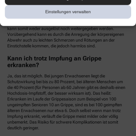
meist binnen weniger Tage wieder abklingen. Mit einer Grippe
haben die Symptome allerdings nichts zu tun. Denn üblicherweise
Einstellungen verwalten
handelt es sich um einen sogenannten Totimpfstoff, der keine
vermehrungsfähigen Erreger enthält – eine Grippeerkrankung
kann somit weder ausgelöst noch weitergegeben werden.
Vorübergehend kann es durch die Anregung der körpereigenen
Abwehr auch zu leichten Schmerzen und Rötungen an der
Einstichstelle kommen, die jedoch harmlos sind.
Kann ich trotz Impfung an Grippe
erkranken?
Ja, das ist möglich. Bei jungen Erwachsenen liegt die
Schutzwirkung bei bis zu 80 Prozent, bei älteren Menschen um
die 40 Prozent (für Personen ab 60 Jahren gibt es deshalb einen
Hochdosis-Impfstoff, der besser wirksam ist). Das heißt:
Erkranken im Laufe der Grippesaison zum Beispiel von 100
ungeimpften Senioren 10 an Grippe, sind es bei 100 geimpften
älteren Erwachsenen nur etwa 6. Doch selbst wenn man trotz
Impfung erkrankt, verläuft die Grippe meist milder oder völlig
unbemerkt. Das Risiko für schwere Komplikationen ist somit
deutlich geringer.