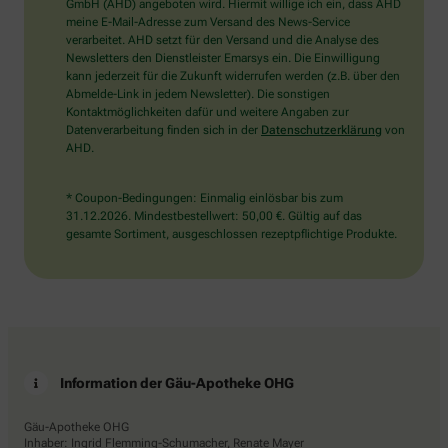
wählen
GmbH (AHD) angeboten wird. Hiermit willige ich ein, dass AHD
Sie
meine E-Mail-Adresse zum Versand des News-Service
bitte
verarbeitet. AHD setzt für den Versand und die Analyse des
den
Newsletters den Dienstleister Emarsys ein. Die Einwilligung
Stern.
kann jederzeit für die Zukunft widerrufen werden (z.B. über den
Abmelde-Link in jedem Newsletter). Die sonstigen
Kontaktmöglichkeiten dafür und weitere Angaben zur
Datenverarbeitung finden sich in der
Datenschutzerklärung
von
AHD.
* Coupon-Bedingungen: Einmalig einlösbar bis zum
31.12.2026. Mindestbestellwert: 50,00 €. Gültig auf das
gesamte Sortiment, ausgeschlossen rezeptpflichtige Produkte.
Information der Gäu-Apotheke OHG
Gäu-Apotheke OHG
Inhaber: Ingrid Flemming-Schumacher, Renate Mayer