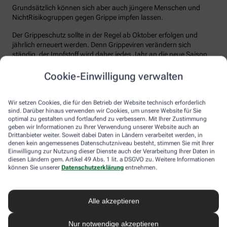
Grundsätzlich können sich aber auch jüngere Menschen und
NichtRisikogruppen gegen Grippe impfen lassen.
Der Grippeschutz sollte in der Regel ab Oktober erfolgen und
jährlich erneuert werden. Denn Grippeviren verändern sich
ständig, der Impfstoff wird daher jedes Jahr an die neue Saison
angepasst. Nach der Impfung dauert es etwa 10 bis 14 Tage, bis
der Körper einen ausreichenden Schutz vor einer Ansteckung
Cookie-Einwilligung verwalten
aufgebaut hat. Auch eine spätere Impfung zu Beginn des Jahres
ist meist noch sinnvoll.
Wir setzen Cookies, die für den Betrieb der Website technisch erforderlich
sind. Darüber hinaus verwenden wir Cookies, um unsere Website für Sie
Wie sicher ist der Impfstoff?
optimal zu gestalten und fortlaufend zu verbessern. Mit Ihrer Zustimmung
geben wir Informationen zu Ihrer Verwendung unserer Website auch an
Jeder Grippeimpfstoff, der in Deutschland verwendet wird, muss
Drittanbieter weiter. Soweit dabei Daten in Ländern verarbeitet werden, in
ein streng reguliertes Zulassungsverfahren durchlaufen. Hierbei
denen kein angemessenes Datenschutzniveau besteht, stimmen Sie mit Ihrer
muss die Qualität, Wirksamkeit und Verträglichkeit in
Einwilligung zur Nutzung dieser Dienste auch der Verarbeitung Ihrer Daten in
diesen Ländern gem. Artikel 49 Abs. 1 lit. a DSGVO zu. Weitere Informationen
wissenschaftlichen Studien nachgewiesen werden. Die Freigabe
können Sie unserer
Datenschutzerklärung
entnehmen.
erfolgt nach weiteren Prüfungen schließlich durch das Paul-
Ehrlich-Institut (PEI), das die Sicherheit des Impfstoffs auch nach
der Freigabe stetig weiter beobachtet.
Alle akzeptieren
Die Grippeimpfung ist in aller Regel gut verträglich. In den ersten
Tagen können leichte Erkältungssymptome wie zum Beispiel
Nur notwendige akzeptieren
Frösteln oder Kopf- und Gliederschmerzen auftreten, die aber