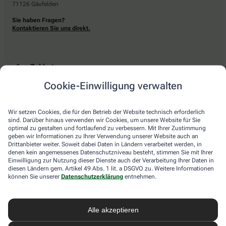
71126 Gäufelden
Sie haben Fragen?
Kontaktieren Sie uns direkt.
Zahlarten
Cookie-Einwilligung verwalten
Bar oder mit einer anderen akzeptierten Zahlungsart Ihrer Apotheke vor Ort.
Wir setzen Cookies, die für den Betrieb der Website technisch erforderlich
sind. Darüber hinaus verwenden wir Cookies, um unsere Website für Sie
Lieferarten
optimal zu gestalten und fortlaufend zu verbessern. Mit Ihrer Zustimmung
geben wir Informationen zu Ihrer Verwendung unserer Website auch an
Drittanbieter weiter. Soweit dabei Daten in Ländern verarbeitet werden, in
Abholung in der Apotheke
denen kein angemessenes Datenschutzniveau besteht, stimmen Sie mit Ihrer
Botendienstlieferung
Einwilligung zur Nutzung dieser Dienste auch der Verarbeitung Ihrer Daten in
diesen Ländern gem. Artikel 49 Abs. 1 lit. a DSGVO zu. Weitere Informationen
können Sie unserer
Datenschutzerklärung
entnehmen.
apotheke.com Informationen
Alle akzeptieren
Newsletter