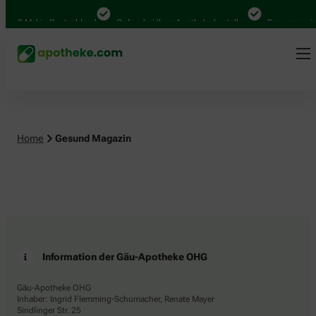
4.000 Mal in Deutschland
Online bei Ihrer Apotheke bestellen
Bequem zwisc
Home
Gesund Magazin
Information der Gäu-Apotheke OHG
Gäu-Apotheke OHG
Inhaber: Ingrid Flemming-Schumacher, Renate Mayer
Sindlinger Str. 25