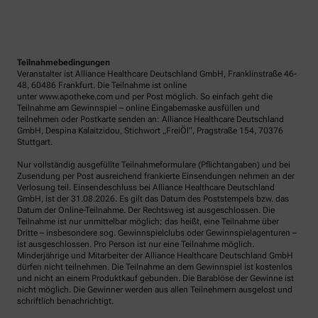
Teilnahmebedingungen
Veranstalter ist Alliance Healthcare Deutschland GmbH, Franklinstraße 46-
48, 60486 Frankfurt. Die Teilnahme ist online
unter www.apotheke.com und per Post möglich. So einfach geht die
Teilnahme am Gewinnspiel – online Eingabemaske ausfüllen und
teilnehmen oder Postkarte senden an: Alliance Healthcare Deutschland
GmbH, Despina Kalaitzidou, Stichwort „FreiÖl“, Pragstraße 154, 70376
Stuttgart.
Nur vollständig ausgefüllte Teilnahmeformulare (Pflichtangaben) und bei
Zusendung per Post ausreichend frankierte Einsendungen nehmen an der
Verlosung teil. Einsendeschluss bei Alliance Healthcare Deutschland
GmbH, ist der 31.08.2026. Es gilt das Datum des Poststempels bzw. das
Datum der Online-Teilnahme. Der Rechtsweg ist ausgeschlossen. Die
Teilnahme ist nur unmittelbar möglich; das heißt, eine Teilnahme über
Dritte – insbesondere sog. Gewinnspielclubs oder Gewinnspielagenturen –
ist ausgeschlossen. Pro Person ist nur eine Teilnahme möglich.
Minderjährige und Mitarbeiter der Alliance Healthcare Deutschland GmbH
dürfen nicht teilnehmen. Die Teilnahme an dem Gewinnspiel ist kostenlos
und nicht an einem Produktkauf gebunden. Die Barablöse der Gewinne ist
nicht möglich. Die Gewinner werden aus allen Teilnehmern ausgelost und
schriftlich benachrichtigt.