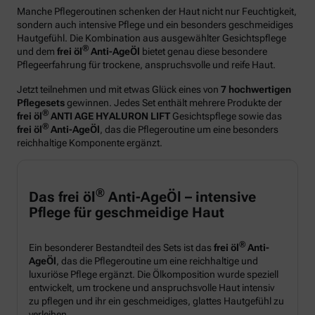
Manche Pflegeroutinen schenken der Haut nicht nur Feuchtigkeit,
sondern auch intensive Pflege und ein besonders geschmeidiges
Hautgefühl. Die Kombination aus ausgewählter Gesichtspflege
®
und dem
frei öl
Anti-AgeÖl
bietet genau diese besondere
Pflegeerfahrung für trockene, anspruchsvolle und reife Haut.
Jetzt teilnehmen und mit etwas Glück eines von
7 hochwertigen
Pflegesets
gewinnen. Jedes Set enthält mehrere Produkte der
®
frei öl
ANTI AGE HYALURON LIFT
Gesichtspflege sowie das
®
frei öl
Anti-AgeÖl
, das die Pflegeroutine um eine besonders
reichhaltige Komponente ergänzt.
®
Das frei öl
Anti-AgeÖl – intensive
Pflege für geschmeidige Haut
®
Ein besonderer Bestandteil des Sets ist das
frei öl
Anti-
AgeÖl
, das die Pflegeroutine um eine reichhaltige und
luxuriöse Pflege ergänzt. Die Ölkomposition wurde speziell
entwickelt, um trockene und anspruchsvolle Haut intensiv
zu pflegen und ihr ein geschmeidiges, glattes Hautgefühl zu
verleihen.