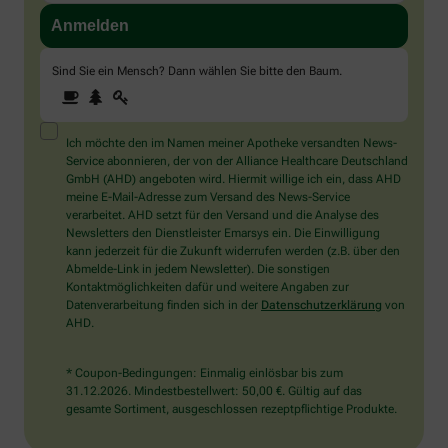
Sind Sie ein Mensch? Dann wählen Sie bitte
den Baum
.
1
2
3
Sind
Sie
ein
Mensch?
Ich möchte den im Namen meiner Apotheke versandten News-
Dann
Service abonnieren, der von der Alliance Healthcare Deutschland
wählen
GmbH (AHD) angeboten wird. Hiermit willige ich ein, dass AHD
Sie
meine E-Mail-Adresse zum Versand des News-Service
bitte
verarbeitet. AHD setzt für den Versand und die Analyse des
den
Newsletters den Dienstleister Emarsys ein. Die Einwilligung
Baum.
kann jederzeit für die Zukunft widerrufen werden (z.B. über den
Abmelde-Link in jedem Newsletter). Die sonstigen
Kontaktmöglichkeiten dafür und weitere Angaben zur
Datenverarbeitung finden sich in der
Datenschutzerklärung
von
AHD.
* Coupon-Bedingungen: Einmalig einlösbar bis zum
31.12.2026. Mindestbestellwert: 50,00 €. Gültig auf das
gesamte Sortiment, ausgeschlossen rezeptpflichtige Produkte.