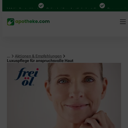
Mal in Deutschland
Online bei Ihrer Apotheke bestellen
Bequem zwischen A
...
Aktionen & Empfehlungen
Luxuspflege für anspruchsvolle Haut