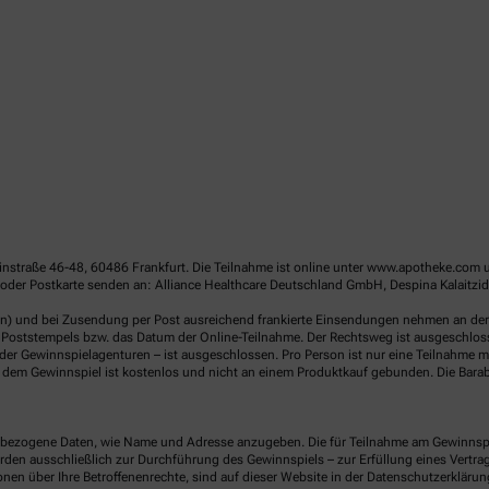
linstraße 46-48, 60486 Frankfurt. Die Teilnahme ist online unter www.apotheke.com 
oder Postkarte senden an: Alliance Healthcare Deutschland GmbH, Despina Kalaitzid
en) und bei Zusendung per Post ausreichend frankierte Einsendungen nehmen an der V
Poststempels bzw. das Datum der Online-Teilnahme. Der Rechtsweg ist ausgeschlossen
er Gewinnspielagenturen – ist ausgeschlossen. Pro Person ist nur eine Teilnahme mö
dem Gewinnspiel ist kostenlos und nicht an einem Produktkauf gebunden. Die Barab
ezogene Daten, wie Name und Adresse anzugeben. Die für Teilnahme am Gewinnspiel 
n ausschließlich zur Durchführung des Gewinnspiels – zur Erfüllung eines Vertrages
nen über Ihre Betroffenenrechte, sind auf dieser Website in der Datenschutzerklärun