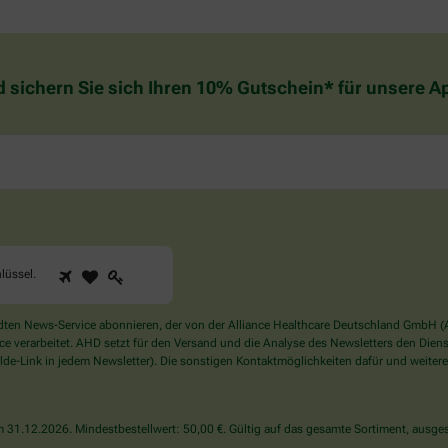
d sichern Sie sich Ihren 10% Gutschein* für unsere 
1
2
3
Sind
lüssel
.
Sie
ein
Mensch?
en News-Service abonnieren, der von der Alliance Healthcare Deutschland GmbH (AH
Dann
verarbeitet. AHD setzt für den Versand und die Analyse des Newsletters den Dienstle
wählen
de-Link in jedem Newsletter). Die sonstigen Kontaktmöglichkeiten dafür und weitere
Sie
bitte
den
31.12.2026. Mindestbestellwert: 50,00 €. Gültig auf das gesamte Sortiment, ausges
Schlüssel.