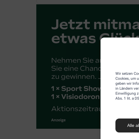
Wir setzen Coo
Cookies, um u
geben wir Inf
in Ländern ve
Einwilligung z
Abs. 1 lit. a
Alle a