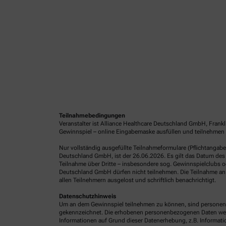
Teilnahmebedingungen
Veranstalter ist Alliance Healthcare Deutschland GmbH, Frank
Gewinnspiel – online Eingabemaske ausfüllen und teilnehmen 
Nur vollständig ausgefüllte Teilnahmeformulare (Pflichtangab
Deutschland GmbH, ist der 26.06.2026. Es gilt das Datum des 
Teilnahme über Dritte – insbesondere sog. Gewinnspielclubs od
Deutschland GmbH dürfen nicht teilnehmen. Die Teilnahme an 
allen Teilnehmern ausgelost und schriftlich benachrichtigt.
Datenschutzhinweis
Um an dem Gewinnspiel teilnehmen zu können, sind personenb
gekennzeichnet. Die erhobenen personenbezogenen Daten werde
Informationen auf Grund dieser Datenerhebung, z.B. Informatio