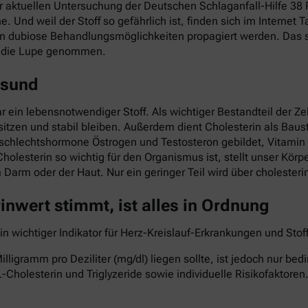
ner aktuellen Untersuchung der Deutschen Schlaganfall-Hilfe 3
he. Und weil der Stoff so gefährlich ist, finden sich im Interne
nn dubiose Behandlungsmöglichkeiten propagiert werden. Das so
r die Lupe genommen.
esund
ar ein lebensnotwendiger Stoff. Als wichtiger Bestandteil der Z
itzen und stabil bleiben. Außerdem dient Cholesterin als Baust
eschlechtshormone Östrogen und Testosteron gebildet, Vitami
Cholesterin so wichtig für den Organismus ist, stellt unser Kö
im Darm oder der Haut. Nur ein geringer Teil wird über cholest
nwert stimmt, ist alles in Ordnung
ein wichtiger Indikator für Herz-Kreislauf-Erkrankungen und St
lligramm pro Deziliter (mg/dl) liegen sollte, ist jedoch nur b
-Cholesterin und Triglyzeride sowie individuelle Risikofaktoren.