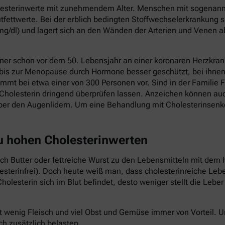
holesterinwerte mit zunehmendem Alter. Menschen mit sogenannt
fettwerte. Bei der erblich bedingten Stoffwechselerkrankung s
mg/dl) und lagert sich an den Wänden der Arterien und Venen a
ner schon vor dem 50. Lebensjahr an einer koronaren Herzkrank
 bis zur Menopause durch Hormone besser geschützt, bei ihnen 
mmt bei etwa einer von 300 Personen vor. Sind in der Familie F
Cholesterin dringend überprüfen lassen. Anzeichen können au
ber den Augenlidern. Um eine Behandlung mit Cholesterinsenk
zu hohen Cholesterinwerten
auch Butter oder fettreiche Wurst zu den Lebensmitteln mit dem 
lesterinfrei). Doch heute weiß man, dass cholesterinreiche Le
holesterin sich im Blut befindet, desto weniger stellt die Lebe
t wenig Fleisch und viel Obst und Gemüse immer von Vorteil.
ch zusätzlich belasten.