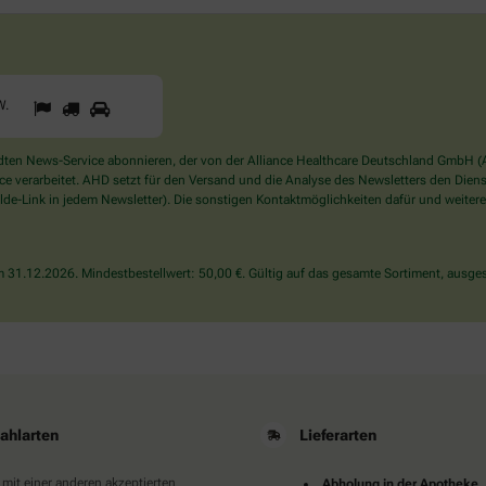
1
2
3
Sind
W
.
Sie
ein
Mensch?
en News-Service abonnieren, der von der Alliance Healthcare Deutschland GmbH (AH
Dann
verarbeitet. AHD setzt für den Versand und die Analyse des Newsletters den Dienstle
wählen
de-Link in jedem Newsletter). Die sonstigen Kontaktmöglichkeiten dafür und weitere
Sie
bitte
den
31.12.2026. Mindestbestellwert: 50,00 €. Gültig auf das gesamte Sortiment, ausges
LKW.
ahlarten
Lieferarten
 mit einer anderen akzeptierten
Abholung in der Apotheke