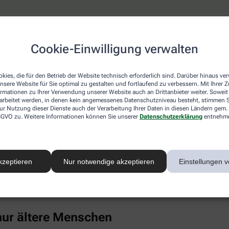
keine erhöhten Cholesterinwerte
Cookie-Einwilligung verwalten
ich ist, wähnt sich oft in Sicherheit, weil hohe Cholesterinwe
 die Blutfettwerte in die Höhe treiben. Dazu gehören auch Erk
el, chronischer Stress, Alkoholkonsum und Medikamente wie K
kies, die für den Betrieb der Website technisch erforderlich sind. Darüber hinaus v
nsere Website für Sie optimal zu gestalten und fortlaufend zu verbessern. Mit Ihrer
ormationen zu Ihrer Verwendung unserer Website auch an Drittanbieter weiter. Soweit
rarbeitet werden, in denen kein angemessenes Datenschutzniveau besteht, stimmen Si
nti-Baby-Pille untersucht und bei jungen Frauen (14 bis 19 Jahr
ur Nutzung dieser Dienste auch der Verarbeitung Ihrer Daten in diesen Ländern gem. 
uch Punkt 4). Als großer Risikofaktor hat sich in den vergange
 DSGVO zu. Weitere Informationen können Sie unserer
Datenschutzerklärung
entnehm
ebenfalls Cholesterin im Blut.
Eiweiß kann sich in der Gefäßwand ablagern, chronische Entz
rte unter anderem mit einem deutlich gesteigerten Risiko für H
kzeptieren
Nur notwendige akzeptieren
Einstellungen v
-Konzentration im Blut ist überwiegend genetisch bestimmt, ble
inem gesunden Lebensstil merklich senken (wenngleich Risiko
einmal im Leben bestimmen zu lassen.
 nur ältere Menschen