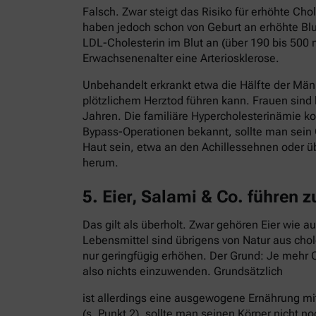
Falsch. Zwar steigt das Risiko für erhöhte C
haben jedoch schon von Geburt an erhöhte Blut
LDL-Cholesterin im Blut an (über 190 bis 500 
Erwachsenenalter eine Arteriosklerose.
Unbehandelt erkrankt etwa die Hälfte der Män
plötzlichem Herztod führen kann. Frauen sind
Jahren. Die familiäre Hypercholesterinämie ko
Bypass-Operationen bekannt, sollte man sein 
Haut sein, etwa an den Achillessehnen oder ü
herum.
5. Eier, Salami & Co. führen 
Das gilt als überholt. Zwar gehören Eier wie 
Lebensmittel sind übrigens von Natur aus cho
nur geringfügig erhöhen. Der Grund: Je mehr C
also nichts einzuwenden. Grundsätzlich
ist allerdings eine ausgewogene Ernährung mi
(s. Punkt 2), sollte man seinen Körper nicht no