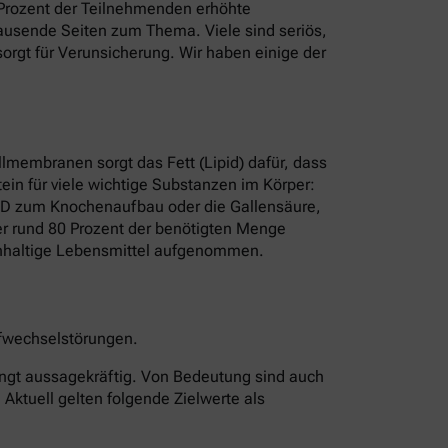
8 Prozent der Teilnehmenden erhöhte
t Tausende Seiten zum Thema. Viele sind seriös,
rgt für Verunsicherung. Wir haben einige der
ellmembranen sorgt das Fett (Lipid) dafür, dass
ein für viele wichtige Substanzen im Körper:
n D zum Knochenaufbau oder die Gallensäure,
rper rund 80 Prozent der benötigten Menge
erinhaltige Lebensmittel aufgenommen.
offwechselstörungen.
edingt aussagekräftig. Von Bedeutung sind auch
 Aktuell gelten folgende Zielwerte als