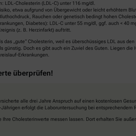
: LDL-Cholesterin (LDL-C) unter 116 mg/dl.
ko, etwa aufgrund von Übergewicht oder leicht erhöhtem Blut
Bluthochdruck, Rauchen oder genetisch bedingt hohen Cholest
ankungen, Diabetes): LDL-C unter 55 mg/dl, ggf. auch < 40 mg
nis (z. B. Herzinfarkt) auftritt.
s das „gute“ Cholesterin, weil es überschüssiges LDL aus den 
s günstig. Doch es gibt auch ein Zuviel des Guten. Liegen die 
reislauf-Erkrankungen.
erte überprüfen!
sicherte alle drei Jahre Anspruch auf einen kostenlosen Gesun
34-Jährigen erfolgt die Laboruntersuchung bei entsprechendem Ri
e Ihre Cholesterinwerte messen lassen. Dort erhalten Sie außer