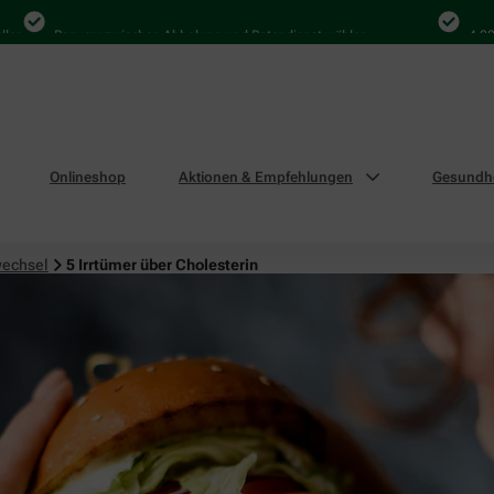
Bequem zwischen Abholung und Botendienst wählen
4.000 Mal 
Onlineshop
Aktionen & Empfehlungen
Gesundhe
wechsel
5 Irrtümer über Cholesterin