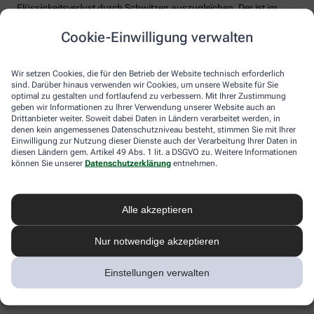
Flüssigkeitsverlust durch Schwitzen auszugleichen. Der ist im
Sommer nämlich oft doppelt so hoch wie bei moderaten
Cookie-Einwilligung verwalten
Temperaturen. Trinken wir zu wenig, sind Kopfschmerzen und
Konzentrationsprobleme meist die Folge.
Weniger bekannt ist, dass ein Flüssigkeitsmangel auch anderen
Wir setzen Cookies, die für den Betrieb der Website technisch erforderlich
sind. Darüber hinaus verwenden wir Cookies, um unsere Website für Sie
Organen zusetzt. So kann Hitzestress auch ernsthaft die Nieren
optimal zu gestalten und fortlaufend zu verbessern. Mit Ihrer Zustimmung
schädigen – und zwar nachhaltig und auch bei gesunden
geben wir Informationen zu Ihrer Verwendung unserer Website auch an
Menschen. Als Faustregel gilt: Zwei bis drei Liter täglich sollten es
Drittanbieter weiter. Soweit dabei Daten in Ländern verarbeitet werden, in
sein. Die besten Durstlöscher: Mineralwasser, ungesüßte Kräuter-
denen kein angemessenes Datenschutzniveau besteht, stimmen Sie mit Ihrer
und Früchtetees oder verdünnte Säfte. Auch wasserreiches Obst
Einwilligung zur Nutzung dieser Dienste auch der Verarbeitung Ihrer Daten in
und Gemüse wie Melonen, Gurken oder Tomaten kann
diesen Ländern gem. Artikel 49 Abs. 1 lit. a DSGVO zu. Weitere Informationen
können Sie unserer
Datenschutzerklärung
entnehmen.
Flüssigkeitsverluste ausgleichen. Bei Herz-Kreislauf- oder
Nierenerkrankungen sollte man die Trinkmenge ärztlich
besprechen.
Alle akzeptieren
Sonnenstich, Hitzeerschöpfung und
Hitzschlag: Was ist das eigentlich?
Nur notwendige akzeptieren
Der lange Strandtag in der Sonne, der anstrengende Sport bei 30
Einstellungen verwalten
Grad oder einfach nur die drückende Hitze in der Stadt:
Hitzeerkrankungen können mitunter lebensbedrohlich sein.
Worauf Sie achten sollten.