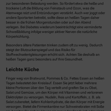
zur besonderen Belastung werden. So fördert etwa die heiße und
trockene Luft die Bildung von Feinstaub und Ozon, was die
Atemwege reizt und Entzündungen verstärkt. Auch wer joggt oder
andere Sportarten betreibt, sollte diese an heißen Tagen daher
besser in die frühen Morgenstunden oder auf den Abend
verlegen. Bei Diabetes wiederum beeinträchtigt eine verminderte
Schweißbildung infolge weniger aktiver Nerven die natürliche
Körperkühlung.
Besonders ältere Patienten trinken zudem oft zu wenig. Dadurch
steigt der Blutzuckerspiegel und das Risiko für
Stoffwechselentgleisungen erhöht sich. Achten Sie deshalb an
heißen Tagen ganz besonders auf Ihre Gesundheit.
Leichte Küche
Finger weg von Bratwurst, Pommes & Co. Fettes Essen an heißen
Tagen belastetet den Kreislauf. Essen Sie jetzt lieber mehrere
kleine Portionen über den Tag verteilt und greifen Sie zu Obst,
Salat und Gemüse, um den Körper mit Vitaminen und verlorenen
Elektrolyten zu versorgen. Nudeln, Reis und Kartoffeln, z. B. als
Salat zubereitet, liefern Kohlenhydrate, die den Körper mit Energie
versorgen. Bietet die Firmenkantine nur Schweinebraten mit Soße