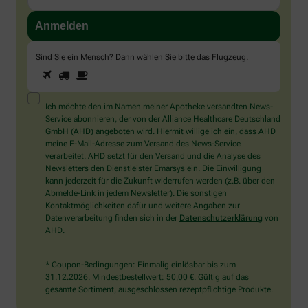
Sind Sie ein Mensch? Dann wählen Sie bitte
das Flugzeug
.
1
2
3
Sind
Sie
ein
Mensch?
Ich möchte den im Namen meiner Apotheke versandten News-
Dann
Service abonnieren, der von der Alliance Healthcare Deutschland
wählen
GmbH (AHD) angeboten wird. Hiermit willige ich ein, dass AHD
Sie
meine E-Mail-Adresse zum Versand des News-Service
bitte
verarbeitet. AHD setzt für den Versand und die Analyse des
das
Newsletters den Dienstleister Emarsys ein. Die Einwilligung
Flugzeug.
kann jederzeit für die Zukunft widerrufen werden (z.B. über den
Abmelde-Link in jedem Newsletter). Die sonstigen
Kontaktmöglichkeiten dafür und weitere Angaben zur
Datenverarbeitung finden sich in der
Datenschutzerklärung
von
AHD.
* Coupon-Bedingungen: Einmalig einlösbar bis zum
31.12.2026. Mindestbestellwert: 50,00 €. Gültig auf das
gesamte Sortiment, ausgeschlossen rezeptpflichtige Produkte.