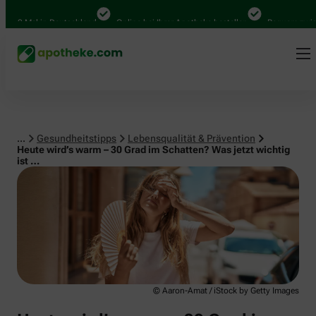
Lebensqualität & Prävention
0 Mal in Deutschland
Online bei Ihrer Apotheke bestellen
Bequem zwischen
...
Gesundheitstipps
Lebensqualität & Prävention
Heute wird’s warm – 30 Grad im Schatten? Was jetzt wichtig
ist …
© Aaron-Amat / iStock by Getty Images