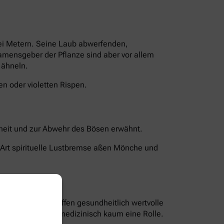
rei Metern. Seine Laub abwerfenden,
Namensgeber der Pflanze sind aber vor allem
 ähneln.
n oder violetten Rispen.
chheit und zur Abwehr des Bösen erwähnt.
 Art spirituelle Lustbremse aßen Mönche und
len und Bitterstoffen gesundheitlich wertvolle
nd Blüten spielen medizinisch kaum eine Rolle.