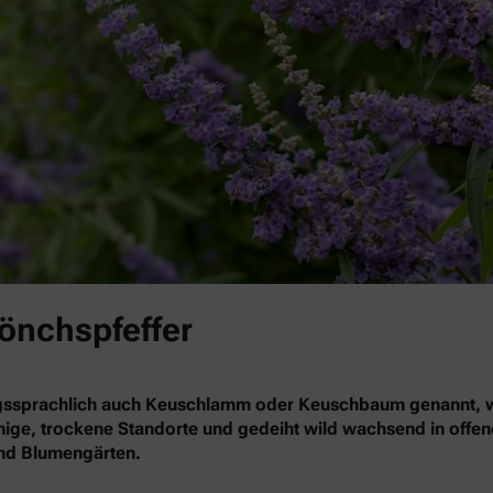
Mönchspfeffer
gssprachlich auch Keuschlamm oder Keuschbaum genannt, wä
nnige, trockene Standorte und gedeiht wild wachsend in offe
 und Blumengärten.