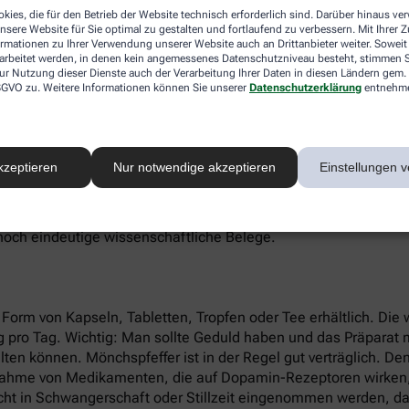
ch als alternativer Scharfmacher zum schwarzen Pfeffer verwe
kies, die für den Betrieb der Website technisch erforderlich sind. Darüber hinaus v
nsere Website für Sie optimal zu gestalten und fortlaufend zu verbessern. Mit Ihrer
ormationen zu Ihrer Verwendung unserer Website auch an Drittanbieter weiter. Soweit
rarbeitet werden, in denen kein angemessenes Datenschutzniveau besteht, stimmen Si
ur Nutzung dieser Dienste auch der Verarbeitung Ihrer Daten in diesen Ländern gem. 
onhaushalt und ist ein erwiesen wirksames alternatives Heilm
 DSGVO zu. Weitere Informationen können Sie unserer
Datenschutzerklärung
entnehm
lusstörungen. Beim PMS treten oft Symptome wie Reizbarkei
hte Werte des körpereigenen Hormons Prolaktin. Prolaktin ist f
 Eierstöcken.
kzeptieren
Nur notwendige akzeptieren
Einstellungen v
die Ausschüttung des Hormons. Durch die prolaktinsenkende Wir
nszyklus. Weil Zyklusstörungen oft auch mit einem unerfüllte
r eine Schwangerschaft verbessern. Auch bei Periodenschmer
 noch eindeutige wissenschaftliche Belege.
n Form von Kapseln, Tabletten, Tropfen oder Tee erhältlich. Die
mg pro Tag. Wichtig: Man sollte Geduld haben und das Präparat
alten können. Mönchspfeffer ist in der Regel gut verträglich. D
nnahme von Medikamenten, die auf Dopamin-Rezeptoren wirken,
cht in Schwangerschaft oder Stillzeit eingenommen werden, da 