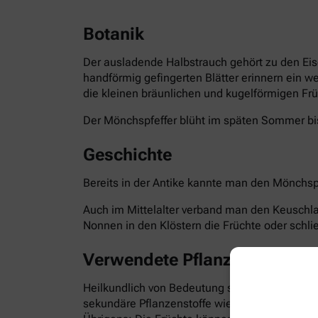
Botanik
Der ausladende Halbstrauch gehört zu den Eis
handförmig gefingerten Blätter erinnern ein w
die kleinen bräunlichen und kugelförmigen Frü
Der Mönchspfeffer blüht im späten Sommer bis
Geschichte
Bereits in der Antike kannte man den Mönchspf
Auch im Mittelalter verband man den Keuschla
Nonnen in den Klöstern die Früchte oder schli
Verwendete Pflanzenteile
Heilkundlich von Bedeutung sind die reifen Fr
sekundäre Pflanzenstoffe wie Flavonoide, Irid