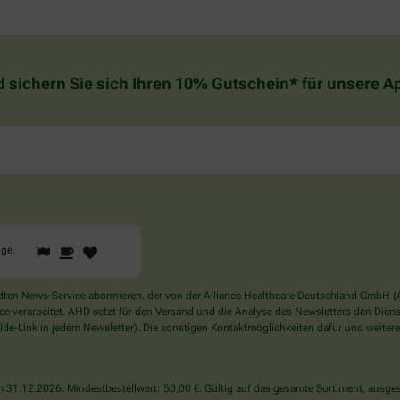
d sichern Sie sich Ihren 10% Gutschein* für unsere 
1
2
3
Sind
gge
.
Sie
ein
Mensch?
en News-Service abonnieren, der von der Alliance Healthcare Deutschland GmbH (AH
Dann
verarbeitet. AHD setzt für den Versand und die Analyse des Newsletters den Dienstle
wählen
de-Link in jedem Newsletter). Die sonstigen Kontaktmöglichkeiten dafür und weitere
Sie
bitte
die
31.12.2026. Mindestbestellwert: 50,00 €. Gültig auf das gesamte Sortiment, ausges
Flagge.