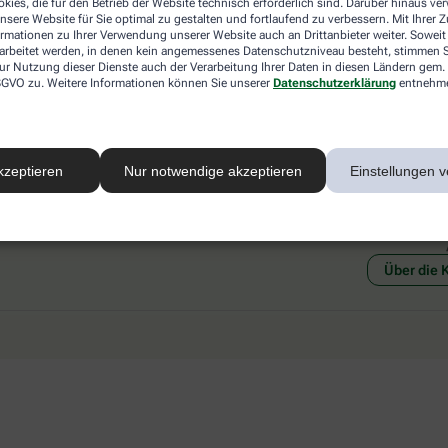
kies, die für den Betrieb der Website technisch erforderlich sind. Darüber hinaus v
 mit einer anderen akzeptierten
Abholung in der Apotheke
nsere Website für Sie optimal zu gestalten und fortlaufend zu verbessern. Mit Ihrer
art Ihrer Apotheke vor Ort.
Botendienstlieferung
ormationen zu Ihrer Verwendung unserer Website auch an Drittanbieter weiter. Soweit
rarbeitet werden, in denen kein angemessenes Datenschutzniveau besteht, stimmen Si
ur Nutzung dieser Dienste auch der Verarbeitung Ihrer Daten in diesen Ländern gem. 
 DSGVO zu. Weitere Informationen können Sie unserer
Datenschutzerklärung
entnehm
kzeptieren
Nur notwendige akzeptieren
Einstellungen v
Social Media
Ein Se
Über die 