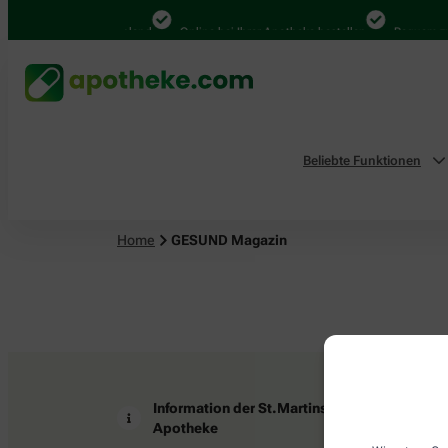
4.000 Mal in Deutschland
Online bei Ihrer Apotheke bestellen
Bequem zw
Beliebte Funktionen
Home
GESUND Magazin
Information der St.Martins
Z
Apotheke