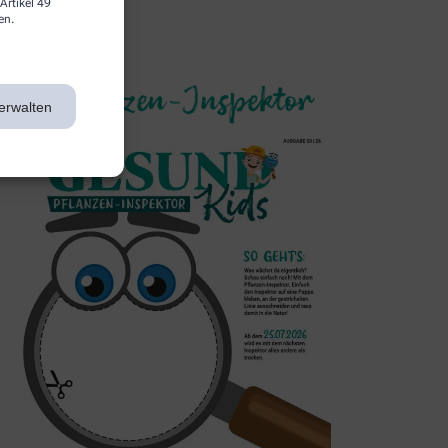
Artikel 49
en.
3. Inspektor
erwalten