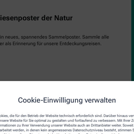
Riesenposter der Natur
 ein neues, spannendes Sammelposter. Sammle alle
er als Erinnerung für unsere Entdeckungsreisen.
Cookie-Einwilligung verwalten
upe
den Inspektor! Einfach kostenlos runterladen, ausdrucken und 
kies, die für den Betrieb der Website technisch erforderlich sind. Darüber hinaus v
nsere Website für Sie optimal zu gestalten und fortlaufend zu verbessern. Mit Ihrer
inde und schau genau hin. Jede Ausgabe bringt einen neuen Insp
ormationen zu Ihrer Verwendung unserer Website auch an Drittanbieter weiter. Soweit
rarbeitet werden, in denen kein angemessenes Datenschutzniveau besteht, stimmen Si