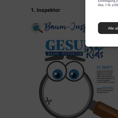
Einwilligung z
Abs. 1 lit. a
1. Inspektor
Alle a