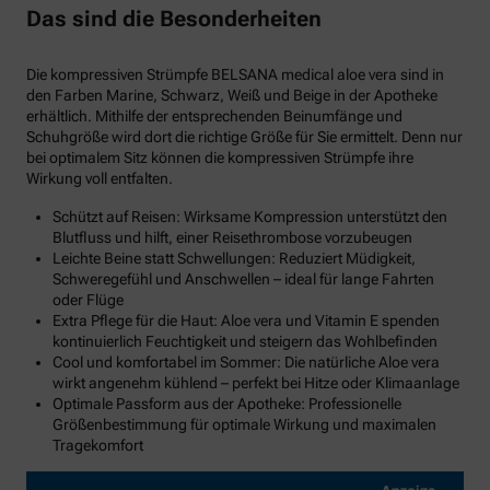
Das sind die Besonderheiten
Die kompressiven Strümpfe BELSANA medical aloe vera sind in
den Farben Marine, Schwarz, Weiß und Beige in der Apotheke
erhältlich. Mithilfe der entsprechenden Beinumfänge und
Schuhgröße wird dort die richtige Größe für Sie ermittelt. Denn nur
bei optimalem Sitz können die kompressiven Strümpfe ihre
Wirkung voll entfalten.
Schützt auf Reisen: Wirksame Kompression unterstützt den
Blutfluss und hilft, einer Reisethrombose vorzubeugen
Leichte Beine statt Schwellungen: Reduziert Müdigkeit,
Schweregefühl und Anschwellen – ideal für lange Fahrten
oder Flüge
Extra Pflege für die Haut: Aloe vera und Vitamin E spenden
kontinuierlich Feuchtigkeit und steigern das Wohlbefinden
Cool und komfortabel im Sommer: Die natürliche Aloe vera
wirkt angenehm kühlend – perfekt bei Hitze oder Klimaanlage
Optimale Passform aus der Apotheke: Professionelle
Größenbestimmung für optimale Wirkung und maximalen
Tragekomfort