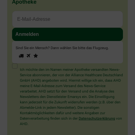
Apotheke
Sind Sie ein Mensch? Dann wählen Sie bitte
das Flugzeug
.
1
2
3
Sind
Sie
ein
Mensch?
Ich möchte den im Namen meiner Apotheke versandten News-
Dann
Service abonnieren, der von der Alliance Healthcare Deutschland
wählen
GmbH (AHD) angeboten wird. Hiermit willige ich ein, dass AHD
Sie
meine E-Mail-Adresse zum Versand des News-Service
bitte
verarbeitet. AHD setzt für den Versand und die Analyse des
das
Newsletters den Dienstleister Emarsys ein. Die Einwilligung
Flugzeug.
kann jederzeit für die Zukunft widerrufen werden (z.B. über den
Abmelde-Link in jedem Newsletter). Die sonstigen
Kontaktmöglichkeiten dafür und weitere Angaben zur
Datenverarbeitung finden sich in der
Datenschutzerklärung
von
AHD.