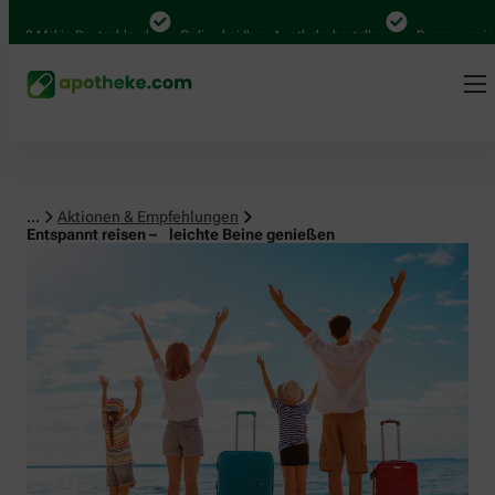
al in Deutschland
Online bei Ihrer Apotheke bestellen
Bequem zwischen Ab
...
Aktionen & Empfehlungen
Entspannt reisen – leichte Beine genießen