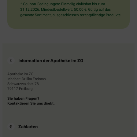
* Coupon-Bedingungen: Einmalig einlösbar bis zum
31.12.2026. Mindestbestellwert: 50,00 €. Gültig auf das
gesamte Sortiment, ausgeschlossen rezeptpflichtige Produkte.
Information der Apotheke im ZO
Apotheke im ZO
Inhaber: Dr Ilka Freiman
Schwarzwaldstr. 78
79117 Freiburg
Sie haben Fragen?
Kontaktieren Sie uns direkt.
Zahlarten