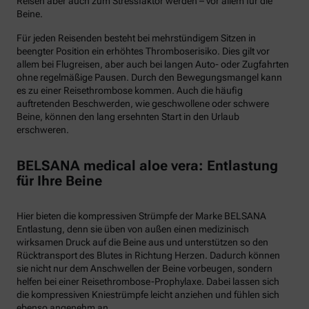
Reisen aber auch zum Stressfaktor werden – vor allem für die
Beine.
Für jeden Reisenden besteht bei mehrstündigem Sitzen in
beengter Position ein erhöhtes Thromboserisiko. Dies gilt vor
allem bei Flugreisen, aber auch bei langen Auto- oder Zugfahrten
ohne regelmäßige Pausen. Durch den Bewegungsmangel kann
es zu einer Reisethrombose kommen. Auch die häufig
auftretenden Beschwerden, wie geschwollene oder schwere
Beine, können den lang ersehnten Start in den Urlaub
erschweren.
BELSANA medical aloe vera: Entlastung
für Ihre Beine
Hier bieten die kompressiven Strümpfe der Marke BELSANA
Entlastung, denn sie üben von außen einen medizinisch
wirksamen Druck auf die Beine aus und unterstützen so den
Rücktransport des Blutes in Richtung Herzen. Dadurch können
sie nicht nur dem Anschwellen der Beine vorbeugen, sondern
helfen bei einer Reisethrombose-Prophylaxe. Dabei lassen sich
die kompressiven Kniestrümpfe leicht anziehen und fühlen sich
ebenso angenehm an.