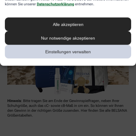
können Sie unserer
Datenschutzerklärung
entnehmen.
Alle akzeptieren
Nur notwendige akzeptieren
Einstellungen verwalten
Hinweis
: Bitte tragen Sie am Ende der Gewinnspielfragen, neben Ihrer
Schuhgröße, auch das cC- sowie cB-Maß in cm ein. So können wir Ihnen
den Gewinn in der richtigen Größe zusenden. Hier finden Sie alle BELSANA
Größentabellen.