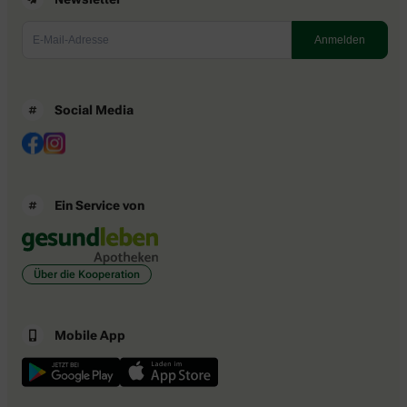
Social Media
Ein Service von
Über die Kooperation
Mobile App