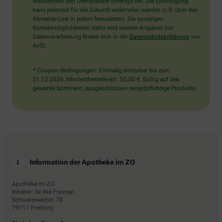
die
Newsletters den Dienstleister Emarsys ein. Die Einwilligung
Flagge.
kann jederzeit für die Zukunft widerrufen werden (z.B. über den
Abmelde-Link in jedem Newsletter). Die sonstigen
Kontaktmöglichkeiten dafür und weitere Angaben zur
Datenverarbeitung finden sich in der
Datenschutzerklärung
von
AHD.
* Coupon-Bedingungen: Einmalig einlösbar bis zum
31.12.2026. Mindestbestellwert: 50,00 €. Gültig auf das
gesamte Sortiment, ausgeschlossen rezeptpflichtige Produkte.
Information der Apotheke im ZO
Apotheke im ZO
Inhaber: Dr Ilka Freiman
Schwarzwaldstr. 78
79117 Freiburg