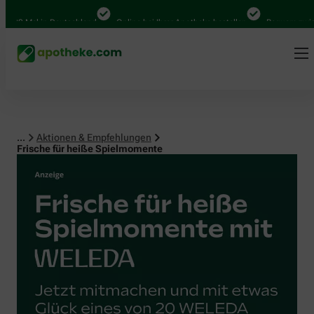
 Mal in Deutschland
Online bei Ihrer Apotheke bestellen
Bequem zwischen 
...
Aktionen & Empfehlungen
Frische für heiße Spielmomente