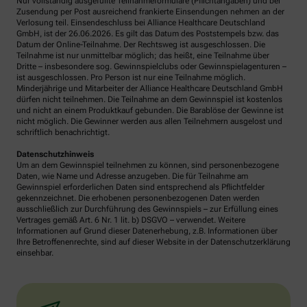
Nur vollständig ausgefüllte Teilnahmeformulare (Pflichtangaben) und bei
Zusendung per Post ausreichend frankierte Einsendungen nehmen an der
Verlosung teil. Einsendeschluss bei Alliance Healthcare Deutschland
GmbH, ist der 26.06.2026. Es gilt das Datum des Poststempels bzw. das
Datum der Online-Teilnahme. Der Rechtsweg ist ausgeschlossen. Die
Teilnahme ist nur unmittelbar möglich; das heißt, eine Teilnahme über
Dritte – insbesondere sog. Gewinnspielclubs oder Gewinnspielagenturen –
ist ausgeschlossen. Pro Person ist nur eine Teilnahme möglich.
Minderjährige und Mitarbeiter der Alliance Healthcare Deutschland GmbH
dürfen nicht teilnehmen. Die Teilnahme an dem Gewinnspiel ist kostenlos
und nicht an einem Produktkauf gebunden. Die Barablöse der Gewinne ist
nicht möglich. Die Gewinner werden aus allen Teilnehmern ausgelost und
schriftlich benachrichtigt.
Datenschutzhinweis
Um an dem Gewinnspiel teilnehmen zu können, sind personenbezogene
Daten, wie Name und Adresse anzugeben. Die für Teilnahme am
Gewinnspiel erforderlichen Daten sind entsprechend als Pflichtfelder
gekennzeichnet. Die erhobenen personenbezogenen Daten werden
ausschließlich zur Durchführung des Gewinnspiels – zur Erfüllung eines
Vertrages gemäß Art. 6 Nr. 1 lit. b) DSGVO – verwendet. Weitere
Informationen auf Grund dieser Datenerhebung, z.B. Informationen über
Ihre Betroffenenrechte, sind auf dieser Website in der Datenschutzerklärung
einsehbar.