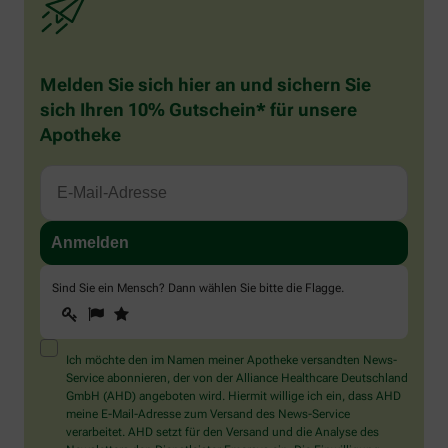
Melden Sie sich hier an und sichern Sie
sich Ihren 10% Gutschein* für unsere
Apotheke
Sind Sie ein Mensch? Dann wählen Sie bitte
die Flagge
.
1
2
3
Sind
Sie
ein
Mensch?
Ich möchte den im Namen meiner Apotheke versandten News-
Dann
Service abonnieren, der von der Alliance Healthcare Deutschland
wählen
GmbH (AHD) angeboten wird. Hiermit willige ich ein, dass AHD
Sie
meine E-Mail-Adresse zum Versand des News-Service
bitte
verarbeitet. AHD setzt für den Versand und die Analyse des