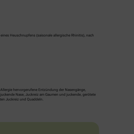
nes Heuschnupfens (saisonale allergische Rhinitis), nach
ne Allergie hervorgerufene Entzündung der Nasengänge,
r juckende Nase, Juckreiz am Gaumen und juckende, gerötete
lten Juckreiz und Quaddeln.