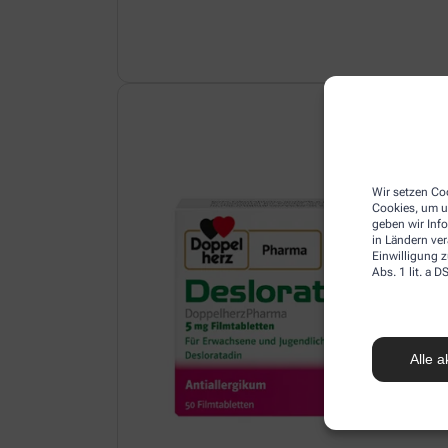
Wir setzen Coo
Cookies, um u
geben wir Inf
in Ländern ve
Einwilligung z
Abs. 1 lit. a
Alle a