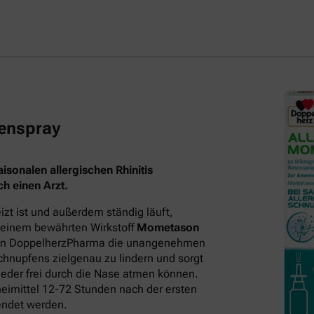
enspray
sonalen allergischen Rhinitis
h einen Arzt.
t ist und außerdem ständig läuft,
 seinem bewährten Wirkstoff
Mometason
on DoppelherzPharma die unangenehmen
hnupfens zielgenau zu lindern und sorgt
eder frei durch die Nase atmen können.
neimittel 12-72 Stunden nach der ersten
endet werden.