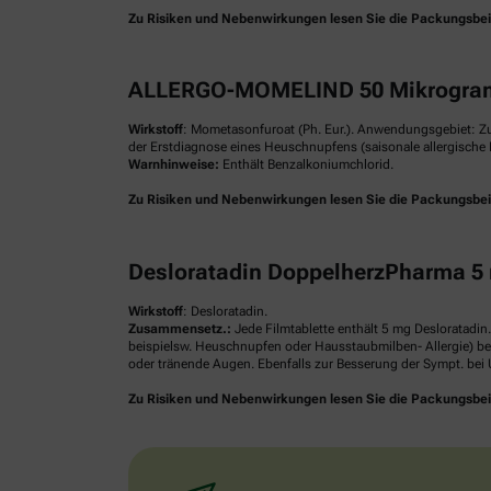
Zu Risiken und Nebenwirkungen lesen Sie die Packungsbeilag
ALLERGO-MOMELIND 50 Mikrogram
Wirkstoff
: Mometasonfuroat (Ph. Eur.). Anwendungsgebiet: Z
der Erstdiagnose eines Heuschnupfens (saisonale allergische R
Warnhinweise:
Enthält Benzalkoniumchlorid.
Zu Risiken und Nebenwirkungen lesen Sie die Packungsbeilag
Desloratadin DoppelherzPharma 5 
Wirkstoff
: Desloratadin.
Zusammensetz.:
Jede Filmtablette enthält 5 mg Desloratadin
beispielsw. Heuschnupfen oder Hausstaubmilben- Allergie) be
oder tränende Augen. Ebenfalls zur Besserung der Sympt. bei U
Zu Risiken und Nebenwirkungen lesen Sie die Packungsbeilag