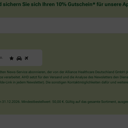
d sichern Sie sich Ihren 10% Gutschein* für unsere 
1
2
3
Sind
to
.
Sie
ein
Mensch?
en News-Service abonnieren, der von der Alliance Healthcare Deutschland GmbH (AH
Dann
verarbeitet. AHD setzt für den Versand und die Analyse des Newsletters den Dienstle
wählen
de-Link in jedem Newsletter). Die sonstigen Kontaktmöglichkeiten dafür und weitere
Sie
bitte
das
31.12.2026. Mindestbestellwert: 50,00 €. Gültig auf das gesamte Sortiment, ausges
Auto.