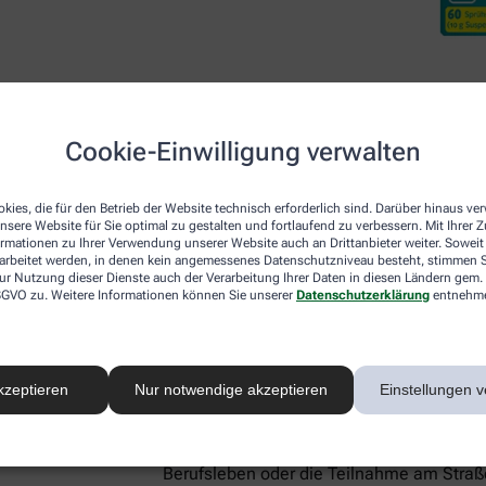
Cookie-Einwilligung verwalten
Desloratadin DoppelherzP
kies, die für den Betrieb der Website technisch erforderlich sind. Darüber hinaus v
nsere Website für Sie optimal zu gestalten und fortlaufend zu verbessern. Mit Ihrer
ormationen zu Ihrer Verwendung unserer Website auch an Drittanbieter weiter. Soweit
rarbeitet werden, in denen kein angemessenes Datenschutzniveau besteht, stimmen Si
Neben den beiden lokal wirkenden Arzneim
ur Nutzung dieser Dienste auch der Verarbeitung Ihrer Daten in diesen Ländern gem. 
Nase für Linderung sorgen, gibt es mit De
 DSGVO zu. Weitere Informationen können Sie unserer
Datenschutzerklärung
entnehm
systemisch – also im ganzen Körper – akt
Botenstoff Histamin, der für allergie-ty
Schwellungen verantwortlich ist. Aus die
Heuschnupfen-Symptome, sondern lindert
kzeptieren
Nur notwendige akzeptieren
Einstellungen v
Hautausschlag (Urtikaria), und Hausstaub
Gut zu wissen:
Desloratadin macht nicht 
Berufsleben oder die Teilnahme am Straße