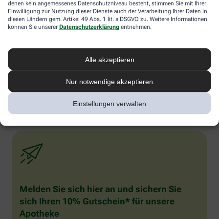
denen kein angemessenes Datenschutzniveau besteht, stimmen Sie mit Ihrer
Erinnerungen vom Urlaub schwelgen. Fotos anschauen. Die
Einwilligung zur Nutzung dieser Dienste auch der Verarbeitung Ihrer Daten in
passende Musik dazu hören und vielleicht sogar spontan dazu
diesen Ländern gem. Artikel 49 Abs. 1 lit. a DSGVO zu. Weitere Informationen
tanzen. Auch gut: Schnuppern Sie sich froh. Die
können Sie unserer
Datenschutzerklärung
entnehmen.
Geruchsrezeptoren der Nase sind direkt mit dem Teil des Gehirns
verbunden, in denen Gefühle entstehen. Frische Düfte wie Zitrone,
Limette oder Zitronengras wirken wie Fitmacher. Mit diesen Tipps
Alle akzeptieren
sollte sich der Winterblues spätestens nach ein paar Wochen
verzogen haben. Nur in sehr seltenen Fällen (1 % der Betroffenen)
ist das Seelentief in Herbst und Winter eine „echte“ krankhafte
Nur notwendige akzeptieren
Depression.
Einstellungen verwalten
Melden Sie sich hier an und sichern Sie
sich Ihren 10% Gutschein* für unsere
Apotheke