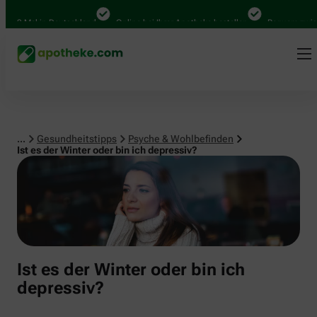
Psyche & Wohlbefinden
00 Mal in Deutschland
Online bei Ihrer Apotheke bestellen
Bequem zwischen
...
Gesundheitstipps
Psyche & Wohlbefinden
Ist es der Winter oder bin ich depressiv?
Ist es der Winter oder bin ich
depressiv?