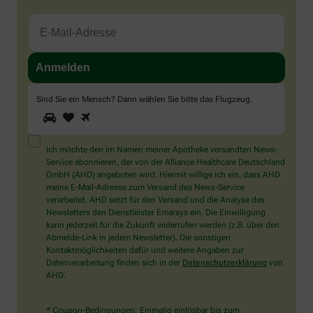
Sind Sie ein Mensch? Dann wählen Sie bitte
das Flugzeug
.
1
2
3
Sind
Sie
ein
Mensch?
Ich möchte den im Namen meiner Apotheke versandten News-
Dann
Service abonnieren, der von der Alliance Healthcare Deutschland
wählen
GmbH (AHD) angeboten wird. Hiermit willige ich ein, dass AHD
Sie
meine E-Mail-Adresse zum Versand des News-Service
bitte
verarbeitet. AHD setzt für den Versand und die Analyse des
das
Newsletters den Dienstleister Emarsys ein. Die Einwilligung
Flugzeug.
kann jederzeit für die Zukunft widerrufen werden (z.B. über den
Abmelde-Link in jedem Newsletter). Die sonstigen
Kontaktmöglichkeiten dafür und weitere Angaben zur
Datenverarbeitung finden sich in der
Datenschutzerklärung
von
AHD.
* Coupon-Bedingungen: Einmalig einlösbar bis zum