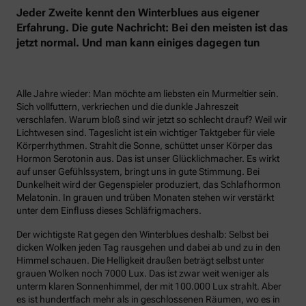
Jeder Zweite kennt den Winterblues aus eigener
Erfahrung. Die gute Nachricht: Bei den meisten ist das
jetzt normal. Und man kann einiges dagegen tun
Alle Jahre wieder: Man möchte am liebsten ein Murmeltier sein.
Sich vollfuttern, verkriechen und die dunkle Jahreszeit
verschlafen. Warum bloß sind wir jetzt so schlecht drauf? Weil wir
Lichtwesen sind. Tageslicht ist ein wichtiger Taktgeber für viele
Körperrhythmen. Strahlt die Sonne, schüttet unser Körper das
Hormon Serotonin aus. Das ist unser Glücklichmacher. Es wirkt
auf unser Gefühlssystem, bringt uns in gute Stimmung. Bei
Dunkelheit wird der Gegenspieler produziert, das Schlafhormon
Melatonin. In grauen und trüben Monaten stehen wir verstärkt
unter dem Einfluss dieses Schläfrigmachers.
Der wichtigste Rat gegen den Winterblues deshalb: Selbst bei
dicken Wolken jeden Tag rausgehen und dabei ab und zu in den
Himmel schauen. Die Helligkeit draußen beträgt selbst unter
grauen Wolken noch 7000 Lux. Das ist zwar weit weniger als
unterm klaren Sonnenhimmel, der mit 100.000 Lux strahlt. Aber
es ist hundertfach mehr als in geschlossenen Räumen, wo es in