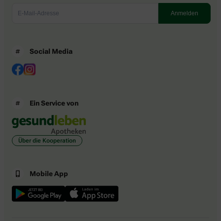
Social Media
Ein Service von
Über die Kooperation
Mobile App