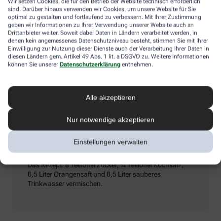
Wir setzen Cookies, die für den Betrieb der Website technisch erforderlich
Umschlägen) und ihn dazu zu bewegen, kaltes Mineralwasser zu
sind. Darüber hinaus verwenden wir Cookies, um unsere Website für Sie
trinken. Achtung: Schmerzmittel sind tabu – sie können den
optimal zu gestalten und fortlaufend zu verbessern. Mit Ihrer Zustimmung
Zustand verschlimmern.
geben wir Informationen zu Ihrer Verwendung unserer Website auch an
Drittanbieter weiter. Soweit dabei Daten in Ländern verarbeitet werden, in
denen kein angemessenes Datenschutzniveau besteht, stimmen Sie mit Ihrer
Einwilligung zur Nutzung dieser Dienste auch der Verarbeitung Ihrer Daten in
diesen Ländern gem. Artikel 49 Abs. 1 lit. a DSGVO zu. Weitere Informationen
Extra-Tipp
können Sie unserer
Datenschutzerklärung
entnehmen.
Wenn man viel trinkt und schwitzt, kann es passieren,
Alle akzeptieren
dass vermehrt Elektrolyte (Mineralstoffe) aus dem
Körper gespült werden. Dieser Verlust kommt auch bei
Durchfall vor. Wichtig ist es dann, seinen
Nur notwendige akzeptieren
Elektrolythaushalt aufzubessern. Eine entsprechende
„Elektrolyt-Lösung“ kann man in Apotheken kaufen,
Einstellungen verwalten
aber auch selbst zubereiten.
Das Rezept: 8 Teelöffel Zucker, ¾ Teelöffel Kochsalz,
0,5 Liter Orangensaft und 0,5 Liter sauberes
Trinkwasser vermischen.