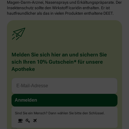
Magen-Darm-Arznei, Nasensprays und Erkältungspräparate. Der
Insektenschutz sollte den Wirkstoff Icaridin enthalten. Er ist
hautfreundlicher als das in vielen Produkten enthaltene DEET.
Melden Sie sich hier an und sichern Sie
sich Ihren 10% Gutschein* für unsere
Apotheke
Sind Sie ein Mensch? Dann wählen Sie bitte
den Schlüssel
.
1
2
3
Sind
Sie
ein