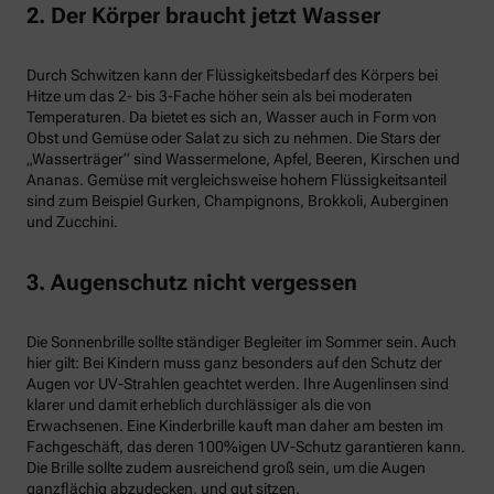
2. Der Körper braucht jetzt Wasser
Durch Schwitzen kann der Flüssigkeitsbedarf des Körpers bei
Hitze um das 2- bis 3-Fache höher sein als bei moderaten
Temperaturen. Da bietet es sich an, Wasser auch in Form von
Obst und Gemüse oder Salat zu sich zu nehmen. Die Stars der
„Wasserträger“ sind Wassermelone, Apfel, Beeren, Kirschen und
Ananas. Gemüse mit vergleichsweise hohem Flüssigkeitsanteil
sind zum Beispiel Gurken, Champignons, Brokkoli, Auberginen
und Zucchini.
3. Augenschutz nicht vergessen
Die Sonnenbrille sollte ständiger Begleiter im Sommer sein. Auch
hier gilt: Bei Kindern muss ganz besonders auf den Schutz der
Augen vor UV-Strahlen geachtet werden. Ihre Augenlinsen sind
klarer und damit erheblich durchlässiger als die von
Erwachsenen. Eine Kinderbrille kauft man daher am besten im
Fachgeschäft, das deren 100%igen UV-Schutz garantieren kann.
Die Brille sollte zudem ausreichend groß sein, um die Augen
ganzflächig abzudecken, und gut sitzen.