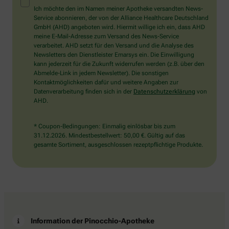
Mensch?
Ich möchte den im Namen meiner Apotheke versandten News-
Dann
Service abonnieren, der von der Alliance Healthcare Deutschland
wählen
GmbH (AHD) angeboten wird. Hiermit willige ich ein, dass AHD
Sie
meine E-Mail-Adresse zum Versand des News-Service
bitte
verarbeitet. AHD setzt für den Versand und die Analyse des
den
Newsletters den Dienstleister Emarsys ein. Die Einwilligung
Schlüssel.
kann jederzeit für die Zukunft widerrufen werden (z.B. über den
Abmelde-Link in jedem Newsletter). Die sonstigen
Kontaktmöglichkeiten dafür und weitere Angaben zur
Datenverarbeitung finden sich in der
Datenschutzerklärung
von
AHD.
* Coupon-Bedingungen: Einmalig einlösbar bis zum
31.12.2026. Mindestbestellwert: 50,00 €. Gültig auf das
gesamte Sortiment, ausgeschlossen rezeptpflichtige Produkte.
Information der Pinocchio-Apotheke