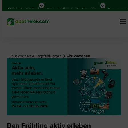
00 Mal in Deutschland
Online bei Ihrer Apotheke bestellen
Bequem zwische
...
Aktionen & Empfehlungen
Aktivwochen
Den Frühling aktiv erleben