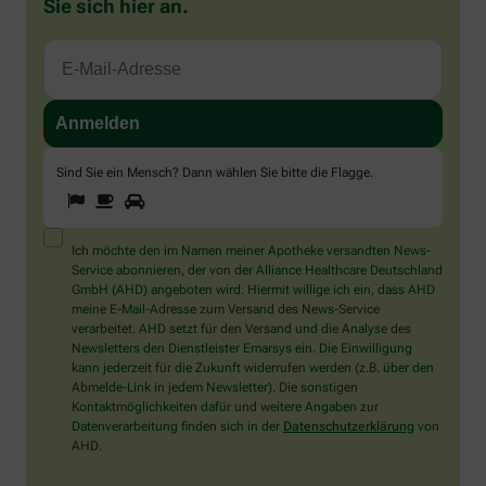
Sie sich hier an.
Sind Sie ein Mensch? Dann wählen Sie bitte
die Flagge
.
1
2
3
Sind
Sie
ein
Mensch?
Ich möchte den im Namen meiner Apotheke versandten News-
Dann
Service abonnieren, der von der Alliance Healthcare Deutschland
wählen
GmbH (AHD) angeboten wird. Hiermit willige ich ein, dass AHD
Sie
meine E-Mail-Adresse zum Versand des News-Service
bitte
verarbeitet. AHD setzt für den Versand und die Analyse des
die
Newsletters den Dienstleister Emarsys ein. Die Einwilligung
Flagge.
kann jederzeit für die Zukunft widerrufen werden (z.B. über den
Abmelde-Link in jedem Newsletter). Die sonstigen
Kontaktmöglichkeiten dafür und weitere Angaben zur
Datenverarbeitung finden sich in der
Datenschutzerklärung
von
AHD.