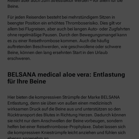
Reisen aber auch zum Stressfaktor werden – vor allem für die
Beine.
Für jeden Reisenden besteht bei mehrstündigem Sitzen in
beengter Position ein erhöhtes Thromboserisiko. Dies gilt vor
allem bei Flugreisen, aber auch bei langen Auto- oder Zugfahrten
ohne regelmäßige Pausen. Durch den Bewegungsmangel kann
es zu einer Reisethrombose kommen. Auch die häufig
auftretenden Beschwerden, wie geschwollene oder schwere
Beine, können den lang ersehnten Start in den Urlaub
erschweren.
BELSANA medical aloe vera: Entlastung
für Ihre Beine
Hier bieten die kompressiven Strümpfe der Marke BELSANA
Entlastung, denn sie üben von außen einen medizinisch
wirksamen Druck auf die Beine aus und unterstützen so den
Rücktransport des Blutes in Richtung Herzen. Dadurch können
sie nicht nur dem Anschwellen der Beine vorbeugen, sondern
helfen bei einer Reisethrombose-Prophylaxe. Dabei lassen sich
die kompressiven Kniestrümpfe leicht anziehen und fühlen sich
ebenso angenehm an.