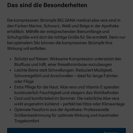
Das sind die Besonderheiten
Die kompressiven Strümpfe BELSANA medical aloe vera sind in
den Farben Marine, Schwarz, Weiß und Beige in der Apotheke
erhältlich. Mithilfe der entsprechenden Beinumfänge und
Schuhgröße wird dort die richtige Größe für Sie ermittelt. Denn nur
bei optimalem Sitz können die kompressiven Strümpfe ihre
Wirkung voll entfalten.
Schützt auf Reisen: Wirksame Kompression unterstützt den
Blutfluss und hilft, einer Reisethrombose vorzubeugen
Leichte Beine statt Schwellungen: Reduziert Müdigkeit,
Schweregefühl und Anschwellen – ideal für lange Fahrten
oder Flüge
Extra Pflege für die Haut: Aloe vera und Vitamin E spenden
kontinuierlich Feuchtigkeit und steigern das Wohlbefinden
Cool und komfortabel im Sommer: Die natürliche Aloe vera
wirkt angenehm kühlend – perfekt bei Hitze oder Klimaanlage
Optimale Passform aus der Apotheke: Professionelle
Größenbestimmung für optimale Wirkung und maximalen
Tragekomfort