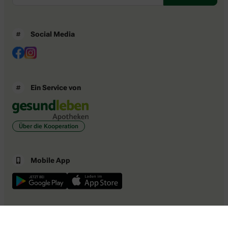
Social Media
Ein Service von
Über die Kooperation
Mobile App