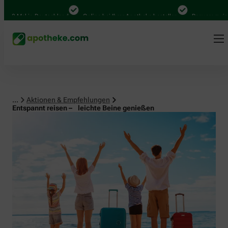
al in Deutschland
Online bei Ihrer Apotheke bestellen
Bequem zwischen Ab
...
Aktionen & Empfehlungen
Entspannt reisen – leichte Beine genießen