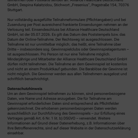
teilnehmen oder Postkarte senden an: Alliance Healthcare Deutschland
GmbH, Despina Kalaitzidou, Stichwort „Fresenius“, Pragstraße 154, 70376
Stuttgart.
Nur vollständig ausgefüllte Teilnahmeformulare (Pflichtangaben) und bei
Zusendung per Post ausreichend frankierte Einsendungen nehmen an der
Verlosung teil. Einsendeschluss bei Alliance Healthcare Deutschland
GmbH, ist der 05.07.2026. Es gilt das Datum des Poststempels bzw. das
Datum der Online-Teilnahme. Der Rechtsweg ist ausgeschlossen. Die
Teilnahme ist nur unmittelbar möglich; das heißt, eine Teilnahme über
Dritte – insbesondere sog. Gewinnspielclubs oder Gewinnspielagenturen –
ist ausgeschlossen. Pro Person ist nur eine Teilnahme möglich.
Minderjährige und Mitarbeiter der Alliance Healthcare Deutschland GmbH
dürfen nicht teilnehmen. Die Teilnahme an dem Gewinnspiel ist kostenlos
und nicht an einem Produktkauf gebunden. Die Barablöse der Gewinne ist
nicht möglich. Die Gewinner werden aus allen Teilnehmern ausgelost und
schriftlich benachrichtigt.
Datenschutzhinweis
Um an dem Gewinnspiel teilnehmen zu können, sind personenbezogene
Daten, wie Name und Adresse anzugeben. Die für Teilnahme am
Gewinnspiel erforderlichen Daten sind entsprechend als Pflichtfelder
gekennzeichnet. Die erhobenen personenbezogenen Daten werden
ausschließlich zur Durchführung des Gewinnspiels – zur Erfüllung eines
Vertrages gemäß Art. 6 Nr. 1 lit. b) DSGVO – verwendet. Weitere
Informationen auf Grund dieser Datenerhebung, z.B. Informationen über
Ihre Betroffenenrechte, sind auf dieser Website in der Datenschutzerklärung
einsehbar.