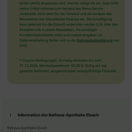
wählen
GmbH (AHD) angeboten wird. Hiermit willige ich ein, dass AHD
Sie
meine E-Mail-Adresse zum Versand des News-Service
bitte
verarbeitet. AHD setzt für den Versand und die Analyse des
das
Newsletters den Dienstleister Emarsys ein. Die Einwilligung
Haus.
kann jederzeit für die Zukunft widerrufen werden (z.B. über den
Abmelde-Link in jedem Newsletter). Die sonstigen
Kontaktmöglichkeiten dafür und weitere Angaben zur
Datenverarbeitung finden sich in der
Datenschutzerklärung
von
AHD.
* Coupon-Bedingungen: Einmalig einlösbar bis zum
31.12.2026. Mindestbestellwert: 50,00 €. Gültig auf das
gesamte Sortiment, ausgeschlossen rezeptpflichtige Produkte.
Information der Rathaus-Apotheke Elzach
Rathaus-Apotheke Elzach