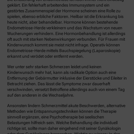
geklärt. Ein fehlerhaft arbeitendes Immunsystem und ein
gestörtes Zusammenspiel der Hormone scheinen eine Rolle zu
spielen, ebenso erbliche Faktoren. Heilbar ist die Erkrankung bis
heute nicht, aber behandelbar. Hormone können bestehende
Endometriose-Herde verkleinern und das Wachstum von neuen
Wucherungen verhindern. Eine Hormonbehandlung ist allerdings
oft auch mit starken Nebenwirkungen verbunden. Für Frauen mit
Kinderwunsch kommt sie meist nicht infrage. Operativ können
Endometriose-Herde mittels Bauchspiegelung (Laparoskopie)
erkannt und verödet oder entfernt werden.
Wer unter sehr starken Schmerzen leidet und keinen
Kinderwunsch mehr hat, kann als radikale Option auch eine
Entfernung der Gebärmutter inklusive der Eierstöcke und Eileiter in
Betracht ziehen. Das lässt die Symptome zwar dauerhaft
verschwinden, versetzt Betroffene allerdings auch von einem Tag
auf den anderen in die Wechseljahre.
Ansonsten lindern Schmerzmittel akute Beschwerden, alternative
Methoden wie Entspannungstechniken können die Therapie
sinnvoll ergänzen, eine Psychotherapie bei seelischen
Belastungen hilfreich sein. Welche Behandlung die individuell
richtige ist, sollte man daher eingehend mit seiner Gynäkologin
oder dem Gynäkologen besprechen. Wichtig zu wissen: In den