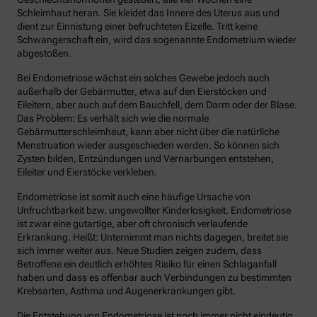
Schleimhaut heran. Sie kleidet das Innere des Uterus aus und
dient zur Einnistung einer befruchteten Eizelle. Tritt keine
Schwangerschaft ein, wird das sogenannte Endometrium wieder
abgestoßen.
Bei Endometriose wächst ein solches Gewebe jedoch auch
außerhalb der Gebärmutter, etwa auf den Eierstöcken und
Eileitern, aber auch auf dem Bauchfell, dem Darm oder der Blase.
Das Problem: Es verhält sich wie die normale
Gebärmutterschleimhaut, kann aber nicht über die natürliche
Menstruation wieder ausgeschieden werden. So können sich
Zysten bilden, Entzündungen und Vernarbungen entstehen,
Eileiter und Eierstöcke verkleben.
Endometriose ist somit auch eine häufige Ursache von
Unfruchtbarkeit bzw. ungewollter Kinderlosigkeit. Endometriose
ist zwar eine gutartige, aber oft chronisch verlaufende
Erkrankung. Heißt: Unternimmt man nichts dagegen, breitet sie
sich immer weiter aus. Neue Studien zeigen zudem, dass
Betroffene ein deutlich erhöhtes Risiko für einen Schlaganfall
haben und dass es offenbar auch Verbindungen zu bestimmten
Krebsarten, Asthma und Augenerkrankungen gibt.
Die Entstehung von Endometriose ist noch immer nicht eindeutig