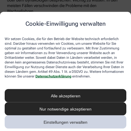
meisten Fällen verschwinden die Probleme mit den
Wechseljahren.
Voraussetzung für eine erfolgreiche Behandlung ist allerdings
Cookie-Einwilligung verwalten
immer, dass die Endometriose auch als solche erkannt wird.
Regelmäßig heftige Regelschmerzen sollten Frauen deshalb ernst
nehmen und ärztlich abklären lassen. Und sich auf keinen Fall
Wir setzen Cookies, die für den Betrieb der Website technisch erforderlich
einreden lassen, sie seien normal.
sind. Darüber hinaus verwenden wir Cookies, um unsere Website für Sie
optimal zu gestalten und fortlaufend zu verbessern. Mit Ihrer Zustimmung
geben wir Informationen zu Ihrer Verwendung unserer Website auch an
Drittanbieter weiter. Soweit dabei Daten in Ländern verarbeitet werden, in
denen kein angemessenes Datenschutzniveau besteht, stimmen Sie mit Ihrer
Einwilligung zur Nutzung dieser Dienste auch der Verarbeitung Ihrer Daten in
diesen Ländern gem. Artikel 49 Abs. 1 lit. a DSGVO zu. Weitere Informationen
können Sie unserer
Datenschutzerklärung
entnehmen.
Alle akzeptieren
Melden Sie sich hier an und sichern Sie
Nur notwendige akzeptieren
sich Ihren 10% Gutschein* für unsere
Apotheke
Einstellungen verwalten