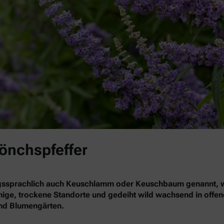
Mönchspfeffer
gssprachlich auch Keuschlamm oder Keuschbaum genannt, wä
nnige, trockene Standorte und gedeiht wild wachsend in offe
 und Blumengärten.