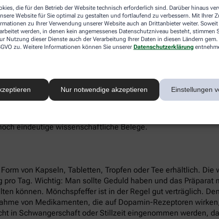
ch als alternativer Scharfmacher zum schwarzen Pfeffer verwe
kies, die für den Betrieb der Website technisch erforderlich sind. Darüber hinaus v
nsere Website für Sie optimal zu gestalten und fortlaufend zu verbessern. Mit Ihrer
ormationen zu Ihrer Verwendung unserer Website auch an Drittanbieter weiter. Soweit
rarbeitet werden, in denen kein angemessenes Datenschutzniveau besteht, stimmen Si
ur Nutzung dieser Dienste auch der Verarbeitung Ihrer Daten in diesen Ländern gem. 
onhaushalt und ist ein erwiesen wirksames alternatives Heilm
 DSGVO zu. Weitere Informationen können Sie unserer
Datenschutzerklärung
entnehm
lusstörungen. Beim PMS treten oft Symptome wie Reizbarkei
hte Werte des körpereigenen Hormons Prolaktin. Prolaktin ist f
 Eierstöcken.
kzeptieren
Nur notwendige akzeptieren
Einstellungen v
die Ausschüttung des Hormons. Durch die prolaktinsenkende Wir
nszyklus. Weil Zyklusstörungen oft auch mit einem unerfüllte
r eine Schwangerschaft verbessern. Auch bei Periodenschmer
 noch eindeutige wissenschaftliche Belege.
n Form von Kapseln, Tabletten, Tropfen oder Tee erhältlich. Die
mg pro Tag. Wichtig: Man sollte Geduld haben und das Präparat
alten können. Mönchspfeffer ist in der Regel gut verträglich. D
nnahme von Medikamenten, die auf Dopamin-Rezeptoren wirken,
cht in Schwangerschaft oder Stillzeit eingenommen werden, da 