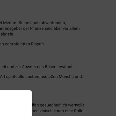
rei Metern. Seine Laub abwerfenden,
Namensgeber der Pflanze sind aber vor allem
 ähneln.
n oder violetten Rispen.
chheit und zur Abwehr des Bösen erwähnt.
 Art spirituelle Lustbremse aßen Mönche und
len und Bitterstoffen gesundheitlich wertvolle
nd Blüten spielen medizinisch kaum eine Rolle.