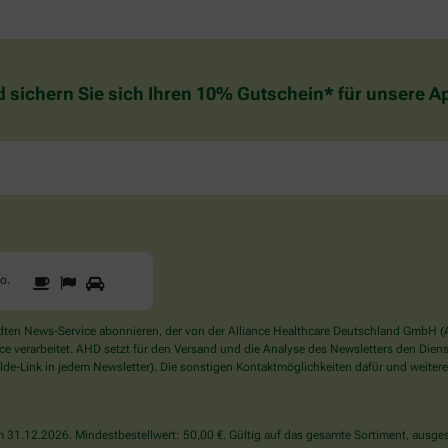
d sichern Sie sich Ihren 10% Gutschein* für unsere 
1
2
3
Sind
to
.
Sie
ein
Mensch?
en News-Service abonnieren, der von der Alliance Healthcare Deutschland GmbH (AH
Dann
verarbeitet. AHD setzt für den Versand und die Analyse des Newsletters den Dienstle
wählen
de-Link in jedem Newsletter). Die sonstigen Kontaktmöglichkeiten dafür und weitere
Sie
bitte
das
31.12.2026. Mindestbestellwert: 50,00 €. Gültig auf das gesamte Sortiment, ausges
Auto.