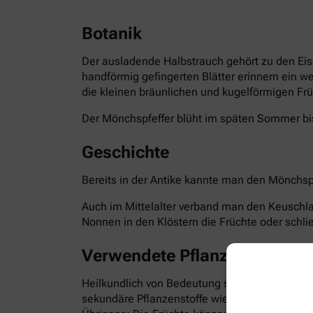
Botanik
Der ausladende Halbstrauch gehört zu den Eis
handförmig gefingerten Blätter erinnern ein w
die kleinen bräunlichen und kugelförmigen Frü
Der Mönchspfeffer blüht im späten Sommer bis
Geschichte
Bereits in der Antike kannte man den Mönchspf
Auch im Mittelalter verband man den Keuschla
Nonnen in den Klöstern die Früchte oder schli
Verwendete Pflanzenteile
Heilkundlich von Bedeutung sind die reifen Fr
sekundäre Pflanzenstoffe wie Flavonoide, Irid