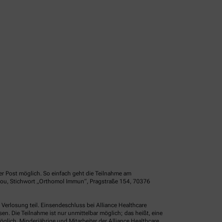
er Post möglich. So einfach geht die Teilnahme am
idou, Stichwort „Orthomol Immun“, Pragstraße 154, 70376
erlosung teil. Einsendeschluss bei Alliance Healthcare
. Die Teilnahme ist nur unmittelbar möglich; das heißt, eine
glich. Minderjährige und Mitarbeiter der Alliance Healthcare