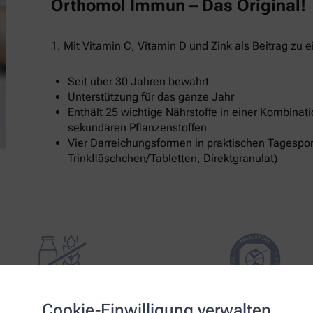
Orthomol Immun – Das Original!
1. Mit Vitamin C, Vitamin D und Zink als Beitrag z
Seit über 30 Jahren bewährt
Unterstützung für das ganze Jahr
Enthält 25 wichtige Nährstoffe in einer Kombinat
sekundären Pflanzenstoffen
Vier Darreichungsformen in praktischen Tagespor
Trinkfläschchen/Tabletten, Direktgranulat)
Cookie-Einwilligung verwalten