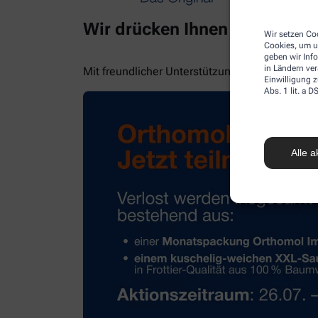
Wir drücken Ihnen die Daume
Wir setzen Coo
Cookies, um u
geben wir Inf
in Ländern ve
Mit freundlicher Unterstützung von Orthomol!
Einwilligung z
Abs. 1 lit. a
Alle a