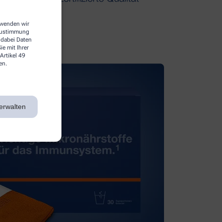
erwenden wir
 Zustimmung
 dabei Daten
e mit Ihrer
Artikel 49
en.
erwalten