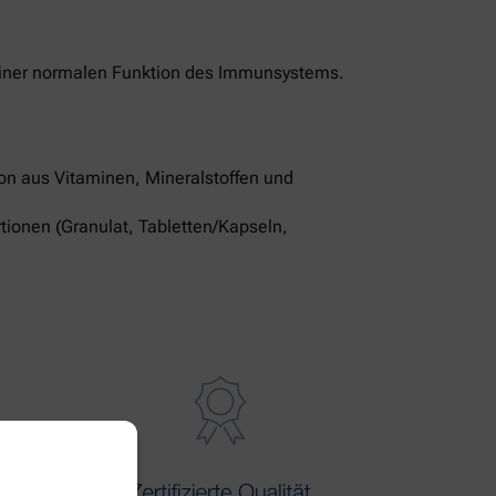
u einer normalen Funktion des Immunsystems.
ion aus Vitaminen, Mineralstoffen und
tionen (Granulat, Tabletten/Kapseln,