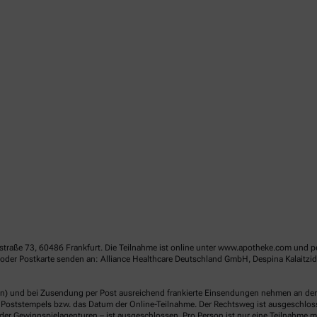
straße 73, 60486 Frankfurt. Die Teilnahme ist online unter www.apotheke.com und p
oder Postkarte senden an: Alliance Healthcare Deutschland GmbH, Despina Kalaitz
en) und bei Zusendung per Post ausreichend frankierte Einsendungen nehmen an der V
Poststempels bzw. das Datum der Online-Teilnahme. Der Rechtsweg ist ausgeschlossen
er Gewinnspielagenturen – ist ausgeschlossen. Pro Person ist nur eine Teilnahme mö