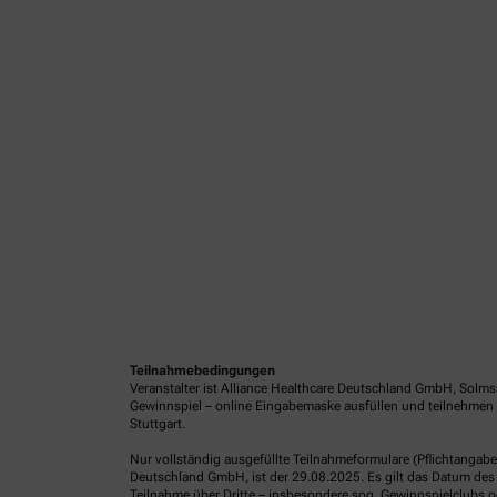
Teilnahmebedingungen
Veranstalter ist Alliance Healthcare Deutschland GmbH, Solms
Gewinnspiel – online Eingabemaske ausfüllen und teilnehmen 
Stuttgart.
Nur vollständig ausgefüllte Teilnahmeformulare (Pflichtangab
Deutschland GmbH, ist der 29.08.2025. Es gilt das Datum des 
Teilnahme über Dritte – insbesondere sog. Gewinnspielclubs od