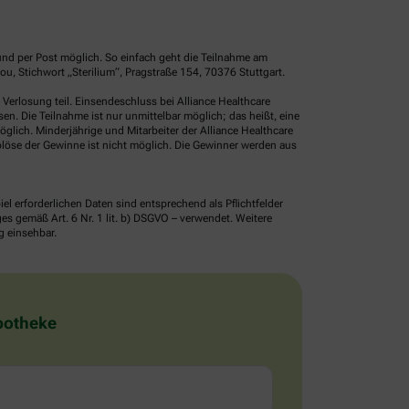
und per Post möglich. So einfach geht die Teilnahme am
, Stichwort „Sterilium“, Pragstraße 154, 70376 Stuttgart.
erlosung teil. Einsendeschluss bei Alliance Healthcare
. Die Teilnahme ist nur unmittelbar möglich; das heißt, eine
glich. Minderjährige und Mitarbeiter der Alliance Healthcare
löse der Gewinne ist nicht möglich. Die Gewinner werden aus
erforderlichen Daten sind entsprechend als Pflichtfelder
 gemäß Art. 6 Nr. 1 lit. b) DSGVO – verwendet. Weitere
g einsehbar.
Apotheke