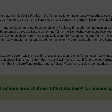
linstraße 46-48, 60486 Frankfurt. Die Teilnahme ist online unter www.apotheke.com 
der Postkarte senden an: Alliance Healthcare Deutschland GmbH, Despina Kalaitzidou
en) und bei Zusendung per Post ausreichend frankierte Einsendungen nehmen an der V
Poststempels bzw. das Datum der Online-Teilnahme. Der Rechtsweg ist ausgeschlossen
er Gewinnspielagenturen – ist ausgeschlossen. Pro Person ist nur eine Teilnahme mö
dem Gewinnspiel ist kostenlos und nicht an einem Produktkauf gebunden. Die Barab
ezogene Daten, wie Name und Adresse anzugeben. Die für Teilnahme am Gewinnspiel 
n ausschließlich zur Durchführung des Gewinnspiels – zur Erfüllung eines Vertrages
nen über Ihre Betroffenenrechte, sind auf dieser Website in der Datenschutzerklärun
d sichern Sie sich Ihren 10% Gutschein* für unsere 