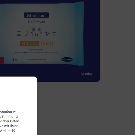
erwenden wir
 Zustimmung
 dabei Daten
e mit Ihrer
Artikel 49