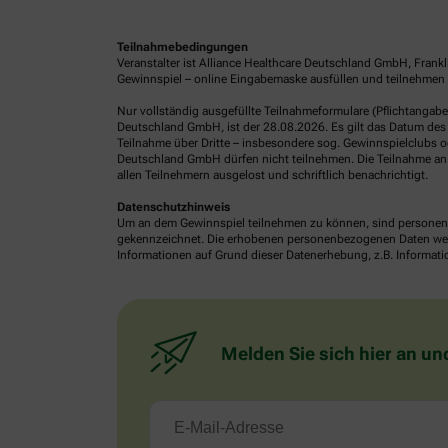
Teilnahmebedingungen
Veranstalter ist Alliance Healthcare Deutschland GmbH, Frank
Gewinnspiel – online Eingabemaske ausfüllen und teilnehmen o
Nur vollständig ausgefüllte Teilnahmeformulare (Pflichtangab
Deutschland GmbH, ist der 28.08.2026. Es gilt das Datum des 
Teilnahme über Dritte – insbesondere sog. Gewinnspielclubs od
Deutschland GmbH dürfen nicht teilnehmen. Die Teilnahme an 
allen Teilnehmern ausgelost und schriftlich benachrichtigt.
Datenschutzhinweis
Um an dem Gewinnspiel teilnehmen zu können, sind personenb
gekennzeichnet. Die erhobenen personenbezogenen Daten werde
Informationen auf Grund dieser Datenerhebung, z.B. Informatio
Melden Sie sich hier an un