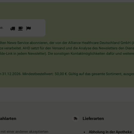
1
2
3
Sind
se
.
Sie
ein
Mensch?
en News-Service abonnieren, der von der Alliance Healthcare Deutschland GmbH (AH
Dann
verarbeitet. AHD setzt für den Versand und die Analyse des Newsletters den Dienstle
wählen
de-Link in jedem Newsletter). Die sonstigen Kontaktmöglichkeiten dafür und weitere
Sie
bitte
die
31.12.2026. Mindestbestellwert: 50,00 €. Gültig auf das gesamte Sortiment, ausges
Tasse.
ahlarten
Lieferarten
 mit einer anderen akzeptierten
Abholung in der Apotheke