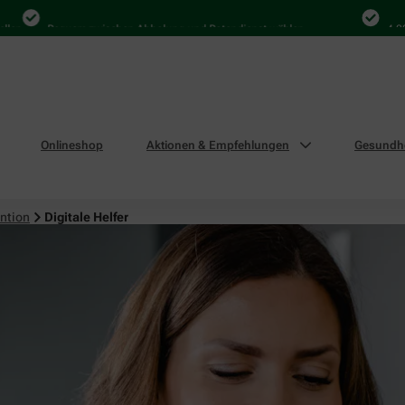
Bequem zwischen Abholung und Botendienst wählen
4.000 Mal
Onlineshop
Aktionen & Empfehlungen
Gesundhe
ntion
Digitale Helfer