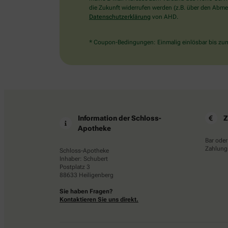
die Zukunft widerrufen werden (z.B. über den Abmel
Datenschutzerklärung
von AHD.
* Coupon-Bedingungen: Einmalig einlösbar bis zum 
Information der Schloss-
Z
Apotheke
Bar oder
Zahlungs
Schloss-Apotheke
Inhaber: Schubert
Postplatz 3
88633 Heiligenberg
Sie haben Fragen?
Kontaktieren Sie uns direkt.