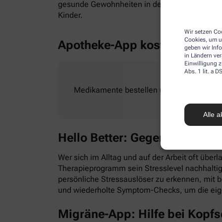
gesunde Gewohnheiten in den Alltag zu integr
Kinder.
Wir setzen Coo
Cookies, um u
Apotheke-App kostenlos
geben wir Inf
in Ländern ve
Einwilligung z
Abs. 1 lit. a
Medikamente bestellen und Rezepte ganz e
Alle a
Hello Better: Gegen Stress &
Wer sich im Alltag und auf der Arbeit oft überl
Therapieprogramm sein Stresslevel nachhaltig
persönliche Stressauslöser zu erkennen, mit
und wiederholte Symptom-Checks, um die eig
Migräne-App: Hilfe bei Kopf