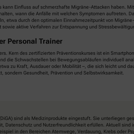
as kann Einfluss auf schmerzhafte Migräne-Attacken haben. Mi
esthalten, wann die Anfälle mit welchen Symptomen auftreten. D
ln, etwa durch den optimalen Einnahmezeitpunkt von Migräne-
it sowie aktive Verfahren zur Entspannung und Stressbewältigu
r Personal Trainer
nders. Kern des zertifizierten Präventionskurses ist ein Smartp
 und die Schwachstellen bei Bewegungsabläufen individuell anal
twa zu Kraft, Ausdauer oder Mobilität –, die sich leicht und dau
t, sondern Gesundheit, Prävention und Selbstwirksamkeit.
DiGA) sind als Medizinprodukte eingestuft. Sie unterliegen g
, Datenschutz und Nutzerfreundlichkeit erfüllen. Aktuell sin
eispiel in den Bereichen Atemwege, Verdauung, Krebs oder Psy