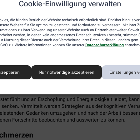
Cookie-Einwilligung verwalten
ieren. Gleichzeitig fördert die App die Selbstwahrnehmung, Ei
kies, die für den Betrieb der Website technisch erforderlich sind. Darüber hinaus v
nsere Website für Sie optimal zu gestalten und fortlaufend zu verbessern. Mit Ihrer
ormationen zu Ihrer Verwendung unserer Website auch an Drittanbieter weiter. Soweit
rarbeitet werden, in denen kein angemessenes Datenschutzniveau besteht, stimmen Si
ur Nutzung dieser Dienste auch der Verarbeitung Ihrer Daten in diesen Ländern gem. 
 DSGVO zu. Weitere Informationen können Sie unserer
Datenschutzerklärung
entnehm
infach digital einlösen: Die apotheke.com-App gibt’s im App 
kzeptieren
Nur notwendige akzeptieren
Einstellungen v
 Burnout
astet fühlt und an Erschöpfung und Energielosigkeit leidet, kan
 senken. Vermittelt werden Strategien aus der kognitiven Verh
 belastenden Gedanken umzugehen und nach der Arbeit besser a
enen Fortschritte beobachten und auswerten zu können.
schmerzen