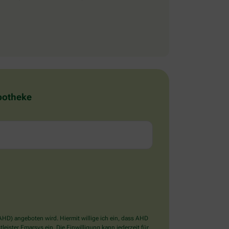
Apotheke
D) angeboten wird. Hiermit willige ich ein, dass AHD
ister Emarsys ein. Die Einwilligung kann jederzeit für