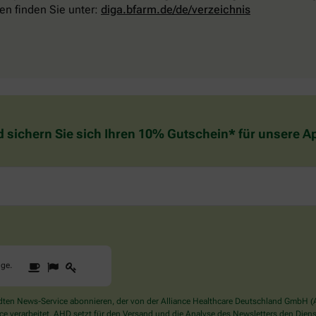
en finden Sie unter:
diga.bfarm.de/de/verzeichnis
d sichern Sie sich Ihren 10% Gutschein* für unsere 
1
2
3
Sind
gge
.
Sie
ein
Mensch?
en News-Service abonnieren, der von der Alliance Healthcare Deutschland GmbH (AH
Dann
verarbeitet. AHD setzt für den Versand und die Analyse des Newsletters den Dienstle