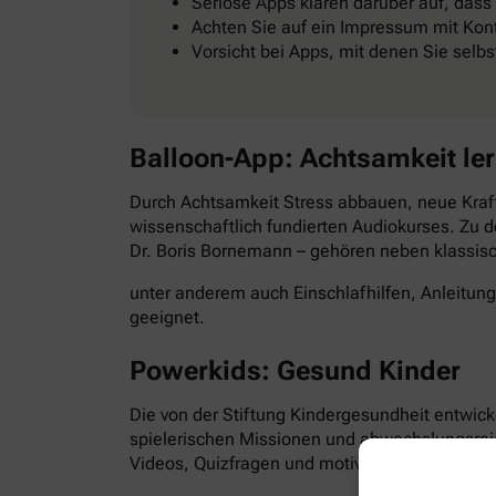
Seriöse Apps klären darüber auf, dass
Achten Sie auf ein Impressum mit Kont
Vorsicht bei Apps, mit denen Sie selb
Balloon-App: Achtsamkeit le
Durch Achtsamkeit Stress abbauen, neue Kraft
wissenschaftlich fundierten Audiokurses. Zu d
Dr. Boris Bornemann – gehören neben klassi
unter anderem auch Einschlafhilfen, Anleitun
geeignet.
Powerkids: Gesund Kinder
Die von der Stiftung Kindergesundheit entwick
spielerischen Missionen und abwechslungsre
Videos, Quizfragen und motivierende Aufgabe