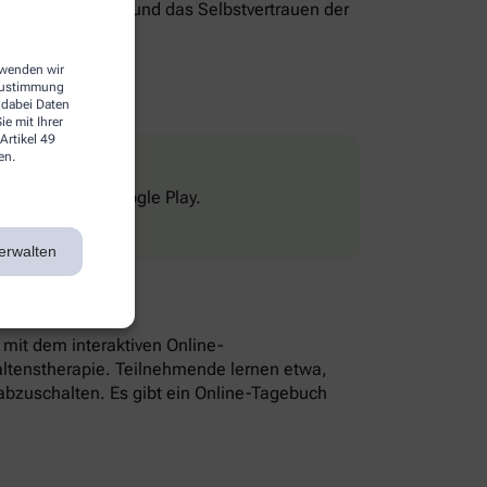
genverantwortung und das Selbstvertrauen der
erwenden wir
 Zustimmung
 dabei Daten
e mit Ihrer
Artikel 49
en.
Store und bei Google Play.
erwalten
n mit dem interaktiven Online-
altenstherapie. Teilnehmende lernen etwa,
bzuschalten. Es gibt ein Online-Tagebuch