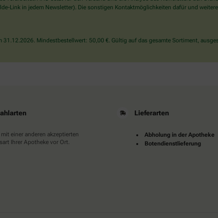
wählen
de-Link in jedem Newsletter). Die sonstigen Kontaktmöglichkeiten dafür und weitere
Sie
bitte
die
31.12.2026. Mindestbestellwert: 50,00 €. Gültig auf das gesamte Sortiment, ausges
Flagge.
ahlarten
Lieferarten
 mit einer anderen akzeptierten
Abholung in der Apotheke
art Ihrer Apotheke vor Ort.
Botendienstlieferung