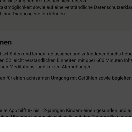
 die Nutzung den Arztbesuch nicht ersetzt.
aktmöglichkeit sowie auf eine verständliche Datenschutzerklä
st eine Diagnose stellen können.
rnen
 schöpfen und lernen, gelassener und zufriedener durchs Leben
en 52 leicht verständlichen Einheiten mit über 600 Minuten Inha
schen Meditations- und kurzen Atemübungen
gen für einen achtsamen Umgang mit Gefühlen sowie begleitende
elte App hilft 8- bis 12-jährigen Kindern einen gesunden und 
ichen Übungen setzen sie sich aktiv mit den Themen Bewegun
n laden dazu ein, Neues auszuprobieren und