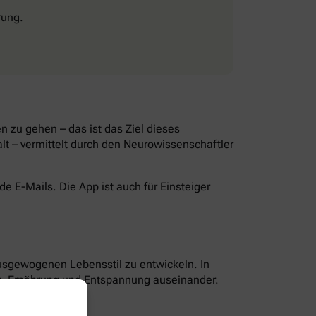
rung.
 zu gehen – das ist das Ziel dieses
lt – vermittelt durch den Neurowissenschaftler
 E-Mails. Die App ist auch für Einsteiger
ausgewogenen Lebensstil zu entwickeln. In
g, Ernährung und Entspannung auseinander.