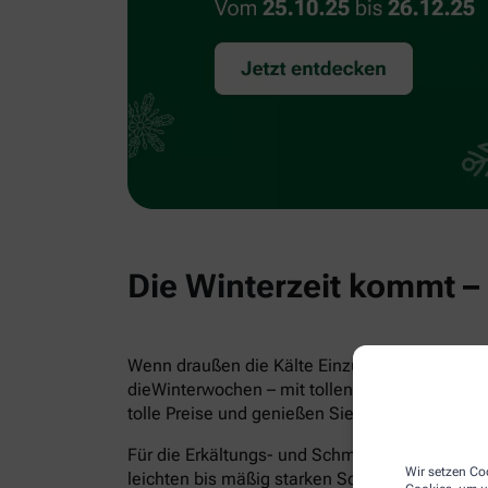
Die Winterzeit kommt –
Wenn draußen die Kälte Einzug hält, ist Wärme
dieWinterwochen – mit tollen Ideen, Tipps un
tolle Preise und genießen Sie mit uns die schö
Für die Erkältungs- und Schmuddelwetter-Sai
Wir setzen Coo
leichten bis mäßig starken Schmerzen sowie F