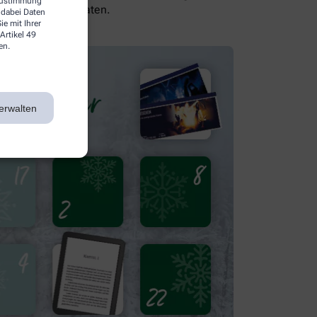
 Zustimmung
sich von uns beraten.
 dabei Daten
e mit Ihrer
Artikel 49
en.
erwalten