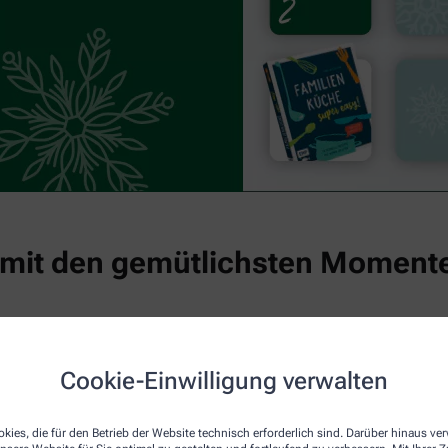
 mit den gemütlichsten Moment
 und Wohlbefinden umso wichtiger. In der Erkältungssaison beg
d kleinen Freuden, die Körper und Seele guttun. Entdecken Sie
Cookie-Einwilligung verwalten
nste Zeit des Jahres.
®
son empfehlen wir:
Dolormin
Extra
mit besonders schneller Wi
kies, die für den Betrieb der Website technisch erforderlich sind. Darüber hinaus v
®
ieber.
IMODIUM
akut lingual
als Soforthilfe bei akutem Durch