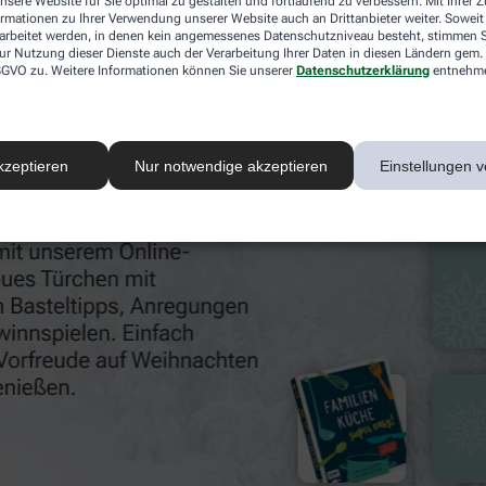
nsere Website für Sie optimal zu gestalten und fortlaufend zu verbessern. Mit Ihrer
n. Kommen Sie gerne auch persönlich vorbei und lassen Sie 
ormationen zu Ihrer Verwendung unserer Website auch an Drittanbieter weiter. Soweit
rarbeitet werden, in denen kein angemessenes Datenschutzniveau besteht, stimmen Si
ur Nutzung dieser Dienste auch der Verarbeitung Ihrer Daten in diesen Ländern gem. 
 DSGVO zu. Weitere Informationen können Sie unserer
Datenschutzerklärung
entnehm
kzeptieren
Nur notwendige akzeptieren
Einstellungen v