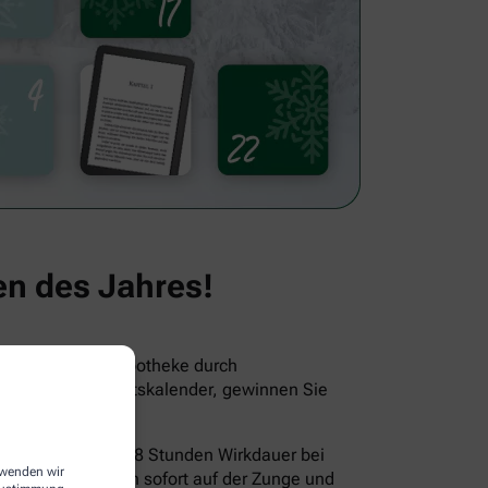
en des Jahres!
leitet Sie Ihre Apotheke durch
 den Online-Adventskalender, gewinnen Sie
rkung und bis zu 8 Stunden Wirkdauer bei
erwenden wir
fall. Sie zergehen sofort auf der Zunge und