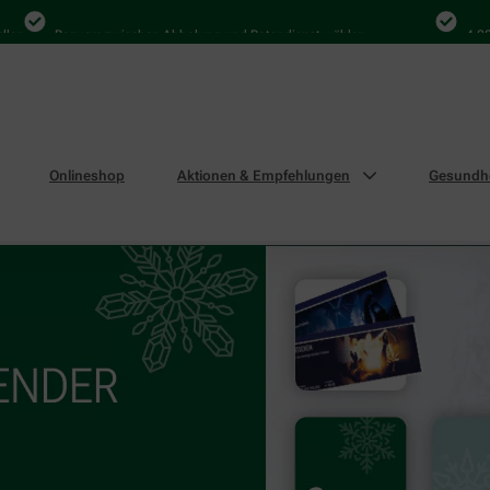
n
Bequem zwischen Abholung und Botendienst wählen
4.000 M
Onlineshop
Aktionen & Empfehlungen
Gesundhe
swochen im Winter