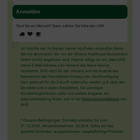
Sind Sie ein Mensch? Dann wählen Sie bitte
den LKW
.
1
2
3
Sind
Sie
ein
Mensch?
Ich möchte den im Namen meiner Apotheke versandten News-
Dann
Service abonnieren, der von der Alliance Healthcare Deutschland
wählen
GmbH (AHD) angeboten wird. Hiermit willige ich ein, dass AHD
Sie
meine E-Mail-Adresse zum Versand des News-Service
bitte
verarbeitet. AHD setzt für den Versand und die Analyse des
den
Newsletters den Dienstleister Emarsys ein. Die Einwilligung
LKW.
kann jederzeit für die Zukunft widerrufen werden (z.B. über den
Abmelde-Link in jedem Newsletter). Die sonstigen
Kontaktmöglichkeiten dafür und weitere Angaben zur
Datenverarbeitung finden sich in der
Datenschutzerklärung
von
AHD.
* Coupon-Bedingungen: Einmalig einlösbar bis zum
31.12.2026. Mindestbestellwert: 50,00 €. Gültig auf das
gesamte Sortiment, ausgeschlossen rezeptpflichtige Produkte.