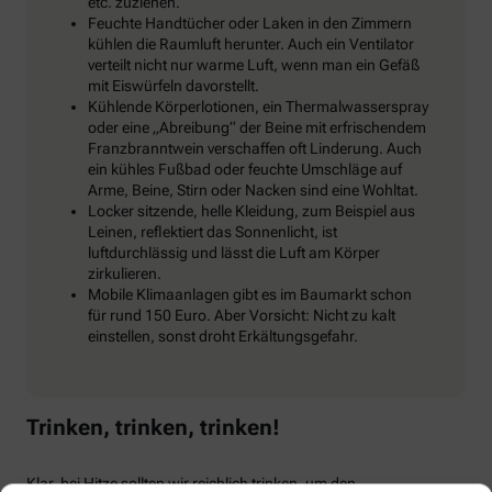
etc. zuziehen.
Feuchte Handtücher oder Laken in den Zimmern
kühlen die Raumluft herunter. Auch ein Ventilator
verteilt nicht nur warme Luft, wenn man ein Gefäß
mit Eiswürfeln davorstellt.
Kühlende Körperlotionen, ein Thermalwasserspray
oder eine „Abreibung“ der Beine mit erfrischendem
Franzbranntwein verschaffen oft Linderung. Auch
ein kühles Fußbad oder feuchte Umschläge auf
Arme, Beine, Stirn oder Nacken sind eine Wohltat.
Locker sitzende, helle Kleidung, zum Beispiel aus
Leinen, reflektiert das Sonnenlicht, ist
luftdurchlässig und lässt die Luft am Körper
zirkulieren.
Mobile Klimaanlagen gibt es im Baumarkt schon
für rund 150 Euro. Aber Vorsicht: Nicht zu kalt
einstellen, sonst droht Erkältungsgefahr.
Trinken, trinken, trinken!
Klar, bei Hitze sollten wir reichlich trinken, um den