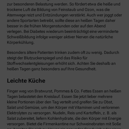
zur besonderen Belastung werden. So fördert etwa die heiße und
trockene Luft die Bildung von Feinstaub und Ozon, was die
Atemwege reizt und Entzündungen verstärkt. Auch wer joggt oder
andere Sportarten betreibt, sollte diese an heißen Tagen daher
besser in die frühen Morgenstunden oder auf den Abend
verlegen. Bei Diabetes wiederum beeinträchtigt eine verminderte
Schweißbildung infolge weniger aktiver Nerven die natürliche
Körperkühlung.
Besonders ältere Patienten trinken zudem oft zu wenig. Dadurch
steigt der Blutzuckerspiegel und das Risiko für
Stoffwechselentgleisungen erhöht sich. Achten Sie deshalb an
heißen Tagen ganz besonders auf Ihre Gesundheit.
Leichte Küche
Finger weg von Bratwurst, Pommes & Co. Fettes Essen an heißen
Tagen belastetet den Kreislauf. Essen Sie jetzt lieber mehrere
kleine Portionen über den Tag verteilt und greifen Sie zu Obst,
Salat und Gemüse, um den Körper mit Vitaminen und verlorenen
Elektrolyten zu versorgen. Nudeln, Reis und Kartoffeln, z. B. als
Salat zubereitet, liefern Kohlenhydrate, die den Körper mit Energie
versorgen. Bietet die Firmenkantine nur Schweinebraten mit Soße