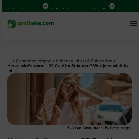
Lebensqualität & Prävention
0 Mal in Deutschland
Online bei Ihrer Apotheke bestellen
Bequem zwischen
...
Gesundheitstipps
Lebensqualität & Prävention
Heute wird’s warm – 30 Grad im Schatten? Was jetzt wichtig
ist …
© Aaron-Amat / iStock by Getty Images