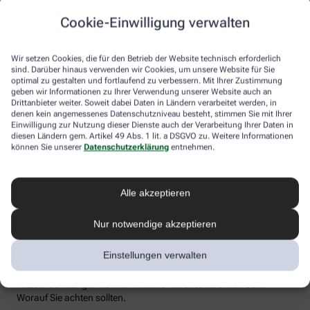
Flüssigkeitsverlust durch Schwitzen auszugleichen. Der ist im
Cookie-Einwilligung verwalten
Sommer nämlich oft doppelt so hoch wie bei moderaten
Temperaturen. Trinken wir zu wenig, sind Kopfschmerzen und
Konzentrationsprobleme meist die Folge.
Wir setzen Cookies, die für den Betrieb der Website technisch erforderlich
sind. Darüber hinaus verwenden wir Cookies, um unsere Website für Sie
Weniger bekannt ist, dass ein Flüssigkeitsmangel auch anderen
optimal zu gestalten und fortlaufend zu verbessern. Mit Ihrer Zustimmung
Organen zusetzt. So kann Hitzestress auch ernsthaft die Nieren
geben wir Informationen zu Ihrer Verwendung unserer Website auch an
schädigen – und zwar nachhaltig und auch bei gesunden
Drittanbieter weiter. Soweit dabei Daten in Ländern verarbeitet werden, in
Menschen. Als Faustregel gilt: Zwei bis drei Liter täglich sollten es
denen kein angemessenes Datenschutzniveau besteht, stimmen Sie mit Ihrer
sein. Die besten Durstlöscher: Mineralwasser, ungesüßte Kräuter-
Einwilligung zur Nutzung dieser Dienste auch der Verarbeitung Ihrer Daten in
diesen Ländern gem. Artikel 49 Abs. 1 lit. a DSGVO zu. Weitere Informationen
und Früchtetees oder verdünnte Säfte. Auch wasserreiches Obst
können Sie unserer
Datenschutzerklärung
entnehmen.
und Gemüse wie Melonen, Gurken oder Tomaten kann
Flüssigkeitsverluste ausgleichen. Bei Herz-Kreislauf- oder
Nierenerkrankungen sollte man die Trinkmenge ärztlich
besprechen.
Alle akzeptieren
Sonnenstich, Hitzeerschöpfung und
Nur notwendige akzeptieren
Hitzschlag: Was ist das eigentlich?
Einstellungen verwalten
Der lange Strandtag in der Sonne, der anstrengende Sport bei 30
Grad oder einfach nur die drückende Hitze in der Stadt:
Hitzeerkrankungen können mitunter lebensbedrohlich sein.
Worauf Sie achten sollten.