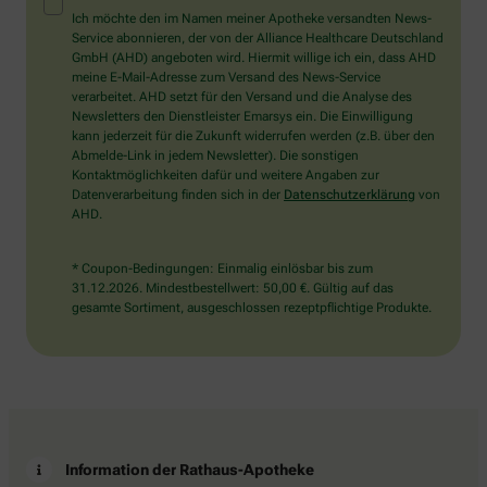
Mensch?
Ich möchte den im Namen meiner Apotheke versandten News-
Dann
Service abonnieren, der von der Alliance Healthcare Deutschland
wählen
GmbH (AHD) angeboten wird. Hiermit willige ich ein, dass AHD
Sie
meine E-Mail-Adresse zum Versand des News-Service
bitte
verarbeitet. AHD setzt für den Versand und die Analyse des
den
Newsletters den Dienstleister Emarsys ein. Die Einwilligung
Stern.
kann jederzeit für die Zukunft widerrufen werden (z.B. über den
Abmelde-Link in jedem Newsletter). Die sonstigen
Kontaktmöglichkeiten dafür und weitere Angaben zur
Datenverarbeitung finden sich in der
Datenschutzerklärung
von
AHD.
* Coupon-Bedingungen: Einmalig einlösbar bis zum
31.12.2026. Mindestbestellwert: 50,00 €. Gültig auf das
gesamte Sortiment, ausgeschlossen rezeptpflichtige Produkte.
Information der Rathaus-Apotheke