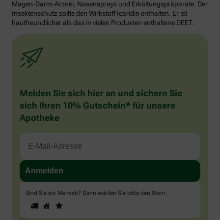
Magen-Darm-Arznei, Nasensprays und Erkältungspräparate. Der
Insektenschutz sollte den Wirkstoff Icaridin enthalten. Er ist
hautfreundlicher als das in vielen Produkten enthaltene DEET.
Melden Sie sich hier an und sichern Sie
sich Ihren 10% Gutschein* für unsere
Apotheke
Sind Sie ein Mensch? Dann wählen Sie bitte
den Stern
.
1
2
3
Sind
Sie
ein