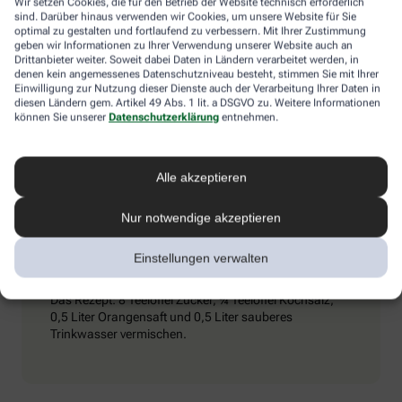
Wir setzen Cookies, die für den Betrieb der Website technisch erforderlich
Umschlägen) und ihn dazu zu bewegen, kaltes Mineralwasser zu
sind. Darüber hinaus verwenden wir Cookies, um unsere Website für Sie
trinken. Achtung: Schmerzmittel sind tabu – sie können den
optimal zu gestalten und fortlaufend zu verbessern. Mit Ihrer Zustimmung
Zustand verschlimmern.
geben wir Informationen zu Ihrer Verwendung unserer Website auch an
Drittanbieter weiter. Soweit dabei Daten in Ländern verarbeitet werden, in
denen kein angemessenes Datenschutzniveau besteht, stimmen Sie mit Ihrer
Einwilligung zur Nutzung dieser Dienste auch der Verarbeitung Ihrer Daten in
diesen Ländern gem. Artikel 49 Abs. 1 lit. a DSGVO zu. Weitere Informationen
Extra-Tipp
können Sie unserer
Datenschutzerklärung
entnehmen.
Wenn man viel trinkt und schwitzt, kann es passieren,
Alle akzeptieren
dass vermehrt Elektrolyte (Mineralstoffe) aus dem
Körper gespült werden. Dieser Verlust kommt auch bei
Durchfall vor. Wichtig ist es dann, seinen
Nur notwendige akzeptieren
Elektrolythaushalt aufzubessern. Eine entsprechende
„Elektrolyt-Lösung“ kann man in Apotheken kaufen,
Einstellungen verwalten
aber auch selbst zubereiten.
Das Rezept: 8 Teelöffel Zucker, ¾ Teelöffel Kochsalz,
0,5 Liter Orangensaft und 0,5 Liter sauberes
Trinkwasser vermischen.