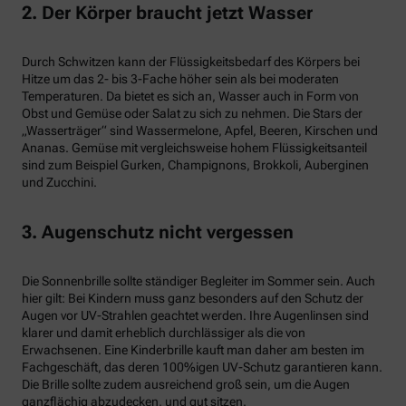
2. Der Körper braucht jetzt Wasser
Durch Schwitzen kann der Flüssigkeitsbedarf des Körpers bei
Hitze um das 2- bis 3-Fache höher sein als bei moderaten
Temperaturen. Da bietet es sich an, Wasser auch in Form von
Obst und Gemüse oder Salat zu sich zu nehmen. Die Stars der
„Wasserträger“ sind Wassermelone, Apfel, Beeren, Kirschen und
Ananas. Gemüse mit vergleichsweise hohem Flüssigkeitsanteil
sind zum Beispiel Gurken, Champignons, Brokkoli, Auberginen
und Zucchini.
3. Augenschutz nicht vergessen
Die Sonnenbrille sollte ständiger Begleiter im Sommer sein. Auch
hier gilt: Bei Kindern muss ganz besonders auf den Schutz der
Augen vor UV-Strahlen geachtet werden. Ihre Augenlinsen sind
klarer und damit erheblich durchlässiger als die von
Erwachsenen. Eine Kinderbrille kauft man daher am besten im
Fachgeschäft, das deren 100%igen UV-Schutz garantieren kann.
Die Brille sollte zudem ausreichend groß sein, um die Augen
ganzflächig abzudecken, und gut sitzen.