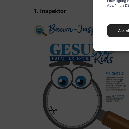
Einwilligung z
Abs. 1 lit. a
1. Inspektor
Alle a