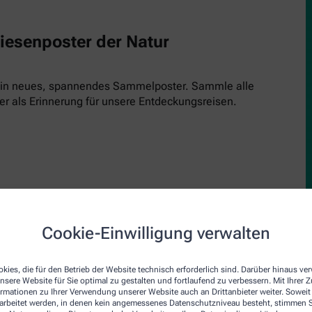
Riesenposter der Natur
 ein neues, spannendes Sammelposter. Sammle alle
er als Erinnerung für unsere Entdeckungsreisen.
Cookie-Einwilligung verwalten
upe
den Inspektor! Einfach kostenlos runterladen, ausdrucken und 
kies, die für den Betrieb der Website technisch erforderlich sind. Darüber hinaus v
nsere Website für Sie optimal zu gestalten und fortlaufend zu verbessern. Mit Ihrer
inde und schau genau hin. Jede Ausgabe bringt einen neuen Insp
ormationen zu Ihrer Verwendung unserer Website auch an Drittanbieter weiter. Soweit
rarbeitet werden, in denen kein angemessenes Datenschutzniveau besteht, stimmen Si