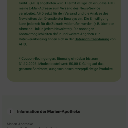
wählen
GmbH (AHD) angeboten wird. Hiermit willige ich ein, dass AHD
Sie
meine E-Mail-Adresse zum Versand des News-Service
bitte
verarbeitet. AHD setzt für den Versand und die Analyse des
den
Newsletters den Dienstleister Emarsys ein. Die Einwilligung
Schlüssel.
kann jederzeit für die Zukunft widerrufen werden (z.B. über den
Abmelde-Link in jedem Newsletter). Die sonstigen
Kontaktmöglichkeiten dafür und weitere Angaben zur
Datenverarbeitung finden sich in der
Datenschutzerklärung
von
AHD.
* Coupon-Bedingungen: Einmalig einlösbar bis zum
31.12.2026. Mindestbestellwert: 50,00 €. Gültig auf das
gesamte Sortiment, ausgeschlossen rezeptpflichtige Produkte.
Information der Marien-Apotheke
Marien-Apotheke