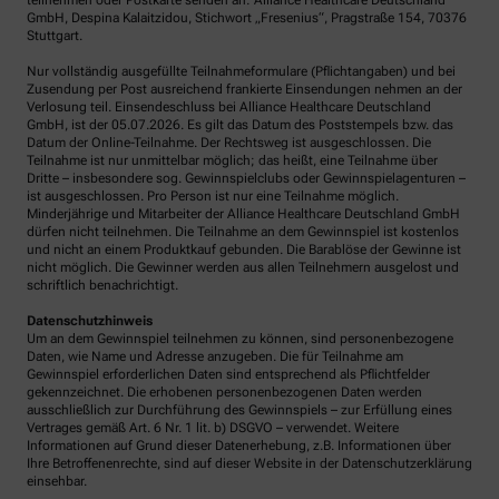
teilnehmen oder Postkarte senden an: Alliance Healthcare Deutschland
GmbH, Despina Kalaitzidou, Stichwort „Fresenius“, Pragstraße 154, 70376
Stuttgart.
Nur vollständig ausgefüllte Teilnahmeformulare (Pflichtangaben) und bei
Zusendung per Post ausreichend frankierte Einsendungen nehmen an der
Verlosung teil. Einsendeschluss bei Alliance Healthcare Deutschland
GmbH, ist der 05.07.2026. Es gilt das Datum des Poststempels bzw. das
Datum der Online-Teilnahme. Der Rechtsweg ist ausgeschlossen. Die
Teilnahme ist nur unmittelbar möglich; das heißt, eine Teilnahme über
Dritte – insbesondere sog. Gewinnspielclubs oder Gewinnspielagenturen –
ist ausgeschlossen. Pro Person ist nur eine Teilnahme möglich.
Minderjährige und Mitarbeiter der Alliance Healthcare Deutschland GmbH
dürfen nicht teilnehmen. Die Teilnahme an dem Gewinnspiel ist kostenlos
und nicht an einem Produktkauf gebunden. Die Barablöse der Gewinne ist
nicht möglich. Die Gewinner werden aus allen Teilnehmern ausgelost und
schriftlich benachrichtigt.
Datenschutzhinweis
Um an dem Gewinnspiel teilnehmen zu können, sind personenbezogene
Daten, wie Name und Adresse anzugeben. Die für Teilnahme am
Gewinnspiel erforderlichen Daten sind entsprechend als Pflichtfelder
gekennzeichnet. Die erhobenen personenbezogenen Daten werden
ausschließlich zur Durchführung des Gewinnspiels – zur Erfüllung eines
Vertrages gemäß Art. 6 Nr. 1 lit. b) DSGVO – verwendet. Weitere
Informationen auf Grund dieser Datenerhebung, z.B. Informationen über
Ihre Betroffenenrechte, sind auf dieser Website in der Datenschutzerklärung
einsehbar.