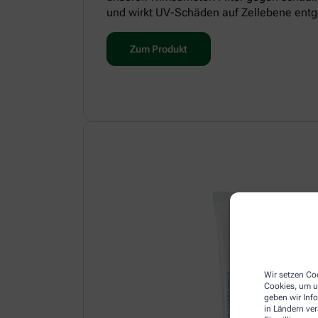
und wirkt UV-Schäden auf Zellebene entg
Zum Produkt
Wir setzen Coo
Cookies, um u
geben wir Inf
in Ländern ve