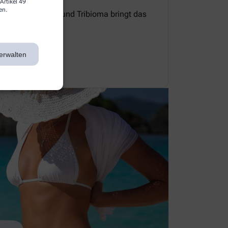
Artikel 49
en.
e Zellerneuerung und Tribioma bringt das
 Gleichgewicht.
erwalten