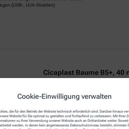
egen (UVB-, UVA-Strahlen)
Cicaplast Baume B5+, 40 
La Roche Posay CICAPLAST Baume B5+ ist
Cookie-Einwilligung verwalten
irritierte Haut.
Das reparierende Balsam
u
repariert die Haut von Erwachsenen, Kind
kies, die für den Betrieb der Website technisch erforderlich sind. Darüber hinaus v
Die Creme zeichnet sich durch eine beson
nsere Website für Sie optimal zu gestalten und fortlaufend zu verbessern. Mit Ihrer
empfindliche Haut am Körper, Gesicht und
ormationen zu Ihrer Verwendung unserer Website auch an Drittanbieter weiter. Soweit
Dexpanthenol bezeichnet, wirkt regenerie
rarbeitet werden, in denen kein angemessenes Datenschutzniveau besteht, stimmen Si