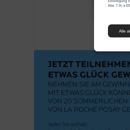
Einwilligung z
Abs. 1 lit. a
Alle a