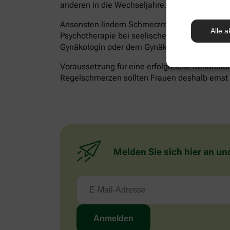
anderen in die Wechseljahre.
Ansonsten lindern Schmerzmittel akute Besch
Alle a
Psychotherapie bei seelischen Belastungen hilf
Gynäkologin oder dem Gynäkologen besprechen
Voraussetzung für eine erfolgreiche Behandlun
Regelschmerzen sollten Frauen deshalb ernst n
Melden Sie sich hier an un