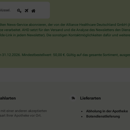
1
2
3
Sind
lüssel
.
Sie
ein
Mensch?
en News-Service abonnieren, der von der Alliance Healthcare Deutschland GmbH (AH
Dann
verarbeitet. AHD setzt für den Versand und die Analyse des Newsletters den Dienstle
wählen
de-Link in jedem Newsletter). Die sonstigen Kontaktmöglichkeiten dafür und weitere
Sie
bitte
den
31.12.2026. Mindestbestellwert: 50,00 €. Gültig auf das gesamte Sortiment, ausges
Schlüssel.
ahlarten
Lieferarten
 mit einer anderen akzeptierten
Abholung in der Apotheke
art Ihrer Apotheke vor Ort.
Botendienstlieferung