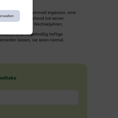
en die Therapie sinnvoll ergänzen, eine
erwalten
lte man daher eingehend mit seiner
 Probleme mit den Wechseljahren.
 erkannt wird. Regelmäßig heftige
einreden lassen, sie seien normal.
Apotheke