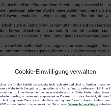
 in Deutschland laut Endometriose-Vereinigung etwa zwei Milli
en gesteuert, alle vier Wochen eine Schleimhaut heran. Sie kl
 keine Schwangerschaft ein, wird das sogenannte Endometrium w
edoch auch außerhalb der Gebärmutter, etwa auf den Eierstöck
em: Es verhält sich wie die normale Gebärmutterschleimhaut, k
 können sich Zysten bilden, Entzündungen und Vernarbungen e
he von Unfruchtbarkeit bzw. ungewollter Kinderlosigkeit. Endom
ernimmt man nichts dagegen, breitet sie sich immer weiter aus
ganfall haben und dass es offenbar auch Verbindungen zu best
Cookie-Einwilligung verwalten
er nicht eindeutig geklärt. Ein fehlerhaft arbeitendes Immun
o erbliche Faktoren. Heilbar ist die Erkrankung bis heute nic
nd das Wachstum von neuen Wucherungen verhindern. Eine Hor
kies, die für den Betrieb der Website technisch erforderlich sind. Darüber hinaus v
n mit Kinderwunsch kommt sie meist nicht infrage. Operativ 
nsere Website für Sie optimal zu gestalten und fortlaufend zu verbessern. Mit Ihrer
ormationen zu Ihrer Verwendung unserer Website auch an Drittanbieter weiter. Soweit
erödet oder entfernt werden.
rarbeitet werden, in denen kein angemessenes Datenschutzniveau besteht, stimmen Si
ur Nutzung dieser Dienste auch der Verarbeitung Ihrer Daten in diesen Ländern gem. 
keinen Kinderwunsch mehr hat, kann als radikale Option auch e
 DSGVO zu. Weitere Informationen können Sie unserer
Datenschutzerklärung
entnehm
as lässt die Symptome zwar dauerhaft verschwinden, versetzt Be