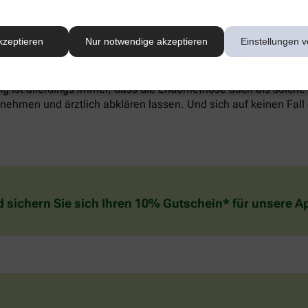
werden, alternative Methoden wie Entspannungstechniken könn
kzeptieren
Nur notwendige akzeptieren
Einstellungen v
reich sein. Welche Behandlung die individuell richtige ist, sol
. Wichtig zu wissen: In den meisten Fällen verschwinden die
g ist allerdings immer, dass die Endometriose auch als solche
ehmen und ärztlich abklären lassen. Und sich auf keinen Fall 
d sichern Sie sich Ihren 10% Gutschein* für unsere 