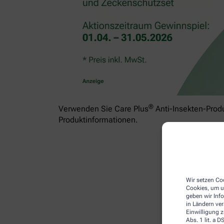
®
Verwenden Sie Care Plus
Anti-Insekten-Produ
Produktinformationen.
Wir setzen Coo
Cookies, um u
geben wir Inf
in Ländern ve
Einwilligung z
Abs. 1 lit. a