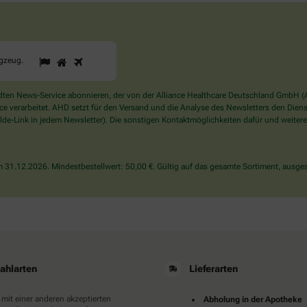
1
2
3
Sind
ugzeug
.
Sie
ein
Mensch?
en News-Service abonnieren, der von der Alliance Healthcare Deutschland GmbH (AH
Dann
verarbeitet. AHD setzt für den Versand und die Analyse des Newsletters den Dienstle
wählen
de-Link in jedem Newsletter). Die sonstigen Kontaktmöglichkeiten dafür und weitere
Sie
bitte
das
31.12.2026. Mindestbestellwert: 50,00 €. Gültig auf das gesamte Sortiment, ausges
Flugzeug.
ahlarten
Lieferarten
 mit einer anderen akzeptierten
Abholung in der Apotheke