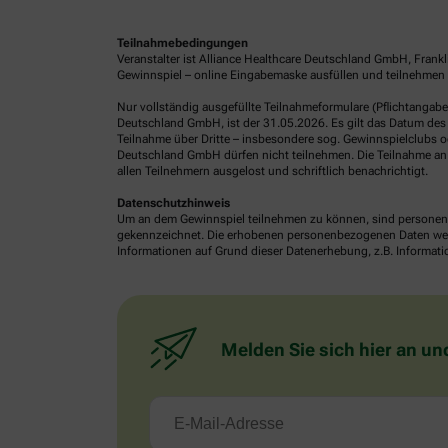
Teilnahmebedingungen
Veranstalter ist Alliance Healthcare Deutschland GmbH, Frank
Gewinnspiel – online Eingabemaske ausfüllen und teilnehmen o
Nur vollständig ausgefüllte Teilnahmeformulare (Pflichtangab
Deutschland GmbH, ist der 31.05.2026. Es gilt das Datum des 
Teilnahme über Dritte – insbesondere sog. Gewinnspielclubs od
Deutschland GmbH dürfen nicht teilnehmen. Die Teilnahme an 
allen Teilnehmern ausgelost und schriftlich benachrichtigt.
Datenschutzhinweis
Um an dem Gewinnspiel teilnehmen zu können, sind personenb
gekennzeichnet. Die erhobenen personenbezogenen Daten werde
Informationen auf Grund dieser Datenerhebung, z.B. Informatio
Melden Sie sich hier an un