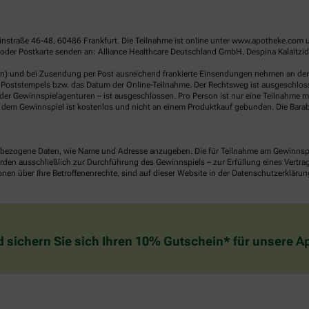
linstraße 46-48, 60486 Frankfurt. Die Teilnahme ist online unter www.apotheke.com 
der Postkarte senden an: Alliance Healthcare Deutschland GmbH, Despina Kalaitzido
en) und bei Zusendung per Post ausreichend frankierte Einsendungen nehmen an der V
Poststempels bzw. das Datum der Online-Teilnahme. Der Rechtsweg ist ausgeschlossen
er Gewinnspielagenturen – ist ausgeschlossen. Pro Person ist nur eine Teilnahme mö
dem Gewinnspiel ist kostenlos und nicht an einem Produktkauf gebunden. Die Barab
ezogene Daten, wie Name und Adresse anzugeben. Die für Teilnahme am Gewinnspiel 
n ausschließlich zur Durchführung des Gewinnspiels – zur Erfüllung eines Vertrages
nen über Ihre Betroffenenrechte, sind auf dieser Website in der Datenschutzerklärun
d sichern Sie sich Ihren 10% Gutschein* für unsere 