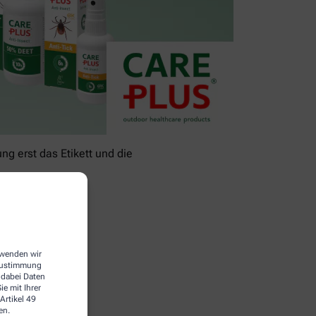
g erst das Etikett und die
erwenden wir
 Zustimmung
 dabei Daten
e mit Ihrer
Artikel 49
en.