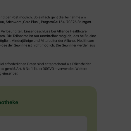
und per Post möglich. So einfach geht die Teilnahme am
u, Stichwort „Care Plus“, Pragstraße 154, 70376 Stuttgart.
erlosung teil. Einsendeschluss bei Alliance Healthcare
. Die Teilnahme ist nur unmittelbar möglich; das heißt, eine
glich. Minderjährige und Mitarbeiter der Alliance Healthcare
löse der Gewinne ist nicht möglich. Die Gewinner werden aus
erforderlichen Daten sind entsprechend als Pflichtfelder
 gemäß Art. 6 Nr. 1 lit. b) DSGVO – verwendet. Weitere
g einsehbar.
Apotheke