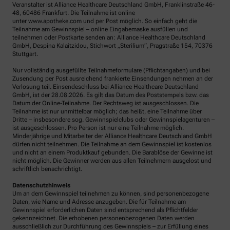
Veranstalter ist Alliance Healthcare Deutschland GmbH, Franklinstraße 46-
48, 60486 Frankfurt. Die Teilnahme ist online
unter www.apotheke.com und per Post möglich. So einfach geht die
Teilnahme am Gewinnspiel – online Eingabemaske ausfüllen und
teilnehmen oder Postkarte senden an: Alliance Healthcare Deutschland
GmbH, Despina Kalaitzidou, Stichwort „Sterilium“, Pragstraße 154, 70376
Stuttgart.
Nur vollständig ausgefüllte Teilnahmeformulare (Pflichtangaben) und bei
Zusendung per Post ausreichend frankierte Einsendungen nehmen an der
Verlosung teil. Einsendeschluss bei Alliance Healthcare Deutschland
GmbH, ist der 28.08.2026. Es gilt das Datum des Poststempels bzw. das
Datum der Online-Teilnahme. Der Rechtsweg ist ausgeschlossen. Die
Teilnahme ist nur unmittelbar möglich; das heißt, eine Teilnahme über
Dritte – insbesondere sog. Gewinnspielclubs oder Gewinnspielagenturen –
ist ausgeschlossen. Pro Person ist nur eine Teilnahme möglich.
Minderjährige und Mitarbeiter der Alliance Healthcare Deutschland GmbH
dürfen nicht teilnehmen. Die Teilnahme an dem Gewinnspiel ist kostenlos
und nicht an einem Produktkauf gebunden. Die Barablöse der Gewinne ist
nicht möglich. Die Gewinner werden aus allen Teilnehmern ausgelost und
schriftlich benachrichtigt.
Datenschutzhinweis
Um an dem Gewinnspiel teilnehmen zu können, sind personenbezogene
Daten, wie Name und Adresse anzugeben. Die für Teilnahme am
Gewinnspiel erforderlichen Daten sind entsprechend als Pflichtfelder
gekennzeichnet. Die erhobenen personenbezogenen Daten werden
ausschließlich zur Durchführung des Gewinnspiels – zur Erfüllung eines