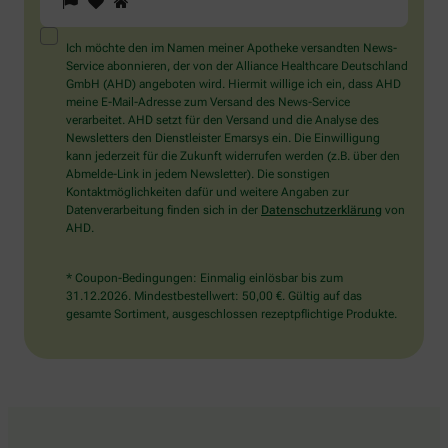
Sie
ein
Mensch?
Ich möchte den im Namen meiner Apotheke versandten News-
Dann
Service abonnieren, der von der Alliance Healthcare Deutschland
wählen
GmbH (AHD) angeboten wird. Hiermit willige ich ein, dass AHD
Sie
meine E-Mail-Adresse zum Versand des News-Service
bitte
verarbeitet. AHD setzt für den Versand und die Analyse des
das
Newsletters den Dienstleister Emarsys ein. Die Einwilligung
Herz.
kann jederzeit für die Zukunft widerrufen werden (z.B. über den
Abmelde-Link in jedem Newsletter). Die sonstigen
Kontaktmöglichkeiten dafür und weitere Angaben zur
Datenverarbeitung finden sich in der
Datenschutzerklärung
von
AHD.
* Coupon-Bedingungen: Einmalig einlösbar bis zum
31.12.2026. Mindestbestellwert: 50,00 €. Gültig auf das
gesamte Sortiment, ausgeschlossen rezeptpflichtige Produkte.