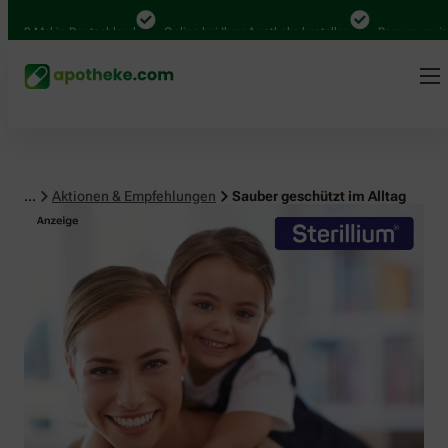
 Mal in Deutschland
Online bei Ihrer Apotheke bestellen
Bequem zwischen 
...
Aktionen & Empfehlungen
Sauber geschützt im Alltag