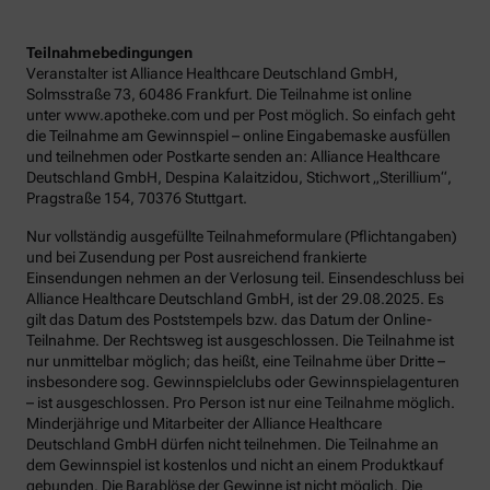
Teilnahmebedingungen
Veranstalter ist Alliance Healthcare Deutschland GmbH,
Solmsstraße 73, 60486 Frankfurt. Die Teilnahme ist online
unter www.apotheke.com und per Post möglich. So einfach geht
die Teilnahme am Gewinnspiel – online Eingabemaske ausfüllen
und teilnehmen oder Postkarte senden an: Alliance Healthcare
Deutschland GmbH, Despina Kalaitzidou, Stichwort „Sterillium“,
Pragstraße 154, 70376 Stuttgart.
Nur vollständig ausgefüllte Teilnahmeformulare (Pflichtangaben)
und bei Zusendung per Post ausreichend frankierte
Einsendungen nehmen an der Verlosung teil. Einsendeschluss bei
Alliance Healthcare Deutschland GmbH, ist der 29.08.2025. Es
gilt das Datum des Poststempels bzw. das Datum der Online-
Teilnahme. Der Rechtsweg ist ausgeschlossen. Die Teilnahme ist
nur unmittelbar möglich; das heißt, eine Teilnahme über Dritte –
insbesondere sog. Gewinnspielclubs oder Gewinnspielagenturen
– ist ausgeschlossen. Pro Person ist nur eine Teilnahme möglich.
Minderjährige und Mitarbeiter der Alliance Healthcare
Deutschland GmbH dürfen nicht teilnehmen. Die Teilnahme an
dem Gewinnspiel ist kostenlos und nicht an einem Produktkauf
gebunden. Die Barablöse der Gewinne ist nicht möglich. Die