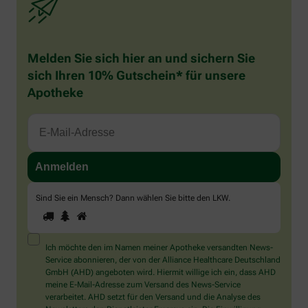
Melden Sie sich hier an und sichern Sie
sich Ihren 10% Gutschein* für unsere
Apotheke
Sind Sie ein Mensch? Dann wählen Sie bitte
den LKW
.
1
2
3
Sind
Sie
ein
Mensch?
Ich möchte den im Namen meiner Apotheke versandten News-
Dann
Service abonnieren, der von der Alliance Healthcare Deutschland
wählen
GmbH (AHD) angeboten wird. Hiermit willige ich ein, dass AHD
Sie
meine E-Mail-Adresse zum Versand des News-Service
bitte
verarbeitet. AHD setzt für den Versand und die Analyse des