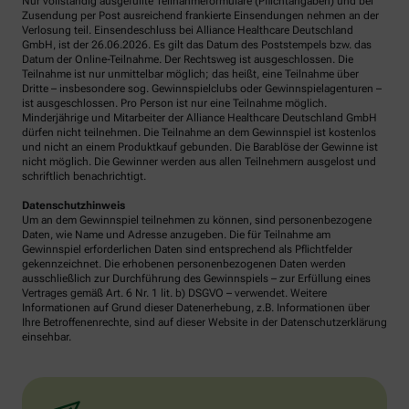
Nur vollständig ausgefüllte Teilnahmeformulare (Pflichtangaben) und bei
Zusendung per Post ausreichend frankierte Einsendungen nehmen an der
Verlosung teil. Einsendeschluss bei Alliance Healthcare Deutschland
GmbH, ist der 26.06.2026. Es gilt das Datum des Poststempels bzw. das
Datum der Online-Teilnahme. Der Rechtsweg ist ausgeschlossen. Die
Teilnahme ist nur unmittelbar möglich; das heißt, eine Teilnahme über
Dritte – insbesondere sog. Gewinnspielclubs oder Gewinnspielagenturen –
ist ausgeschlossen. Pro Person ist nur eine Teilnahme möglich.
Minderjährige und Mitarbeiter der Alliance Healthcare Deutschland GmbH
dürfen nicht teilnehmen. Die Teilnahme an dem Gewinnspiel ist kostenlos
und nicht an einem Produktkauf gebunden. Die Barablöse der Gewinne ist
nicht möglich. Die Gewinner werden aus allen Teilnehmern ausgelost und
schriftlich benachrichtigt.
Datenschutzhinweis
Um an dem Gewinnspiel teilnehmen zu können, sind personenbezogene
Daten, wie Name und Adresse anzugeben. Die für Teilnahme am
Gewinnspiel erforderlichen Daten sind entsprechend als Pflichtfelder
gekennzeichnet. Die erhobenen personenbezogenen Daten werden
ausschließlich zur Durchführung des Gewinnspiels – zur Erfüllung eines
Vertrages gemäß Art. 6 Nr. 1 lit. b) DSGVO – verwendet. Weitere
Informationen auf Grund dieser Datenerhebung, z.B. Informationen über
Ihre Betroffenenrechte, sind auf dieser Website in der Datenschutzerklärung
einsehbar.