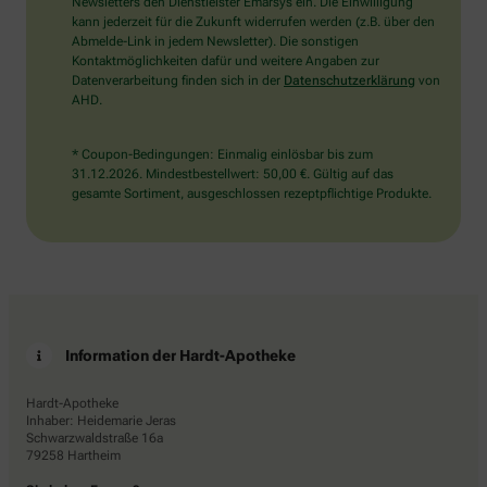
den
Newsletters den Dienstleister Emarsys ein. Die Einwilligung
LKW.
kann jederzeit für die Zukunft widerrufen werden (z.B. über den
Abmelde-Link in jedem Newsletter). Die sonstigen
Kontaktmöglichkeiten dafür und weitere Angaben zur
Datenverarbeitung finden sich in der
Datenschutzerklärung
von
AHD.
* Coupon-Bedingungen: Einmalig einlösbar bis zum
31.12.2026. Mindestbestellwert: 50,00 €. Gültig auf das
gesamte Sortiment, ausgeschlossen rezeptpflichtige Produkte.
Information der Hardt-Apotheke
Hardt-Apotheke
Inhaber: Heidemarie Jeras
Schwarzwaldstraße 16a
79258 Hartheim