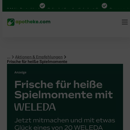
Mal in Deutschland
Online bei Ihrer Apotheke bestellen
Bequem zwischen A
...
Aktionen & Empfehlungen
Frische für heiße Spielmomente