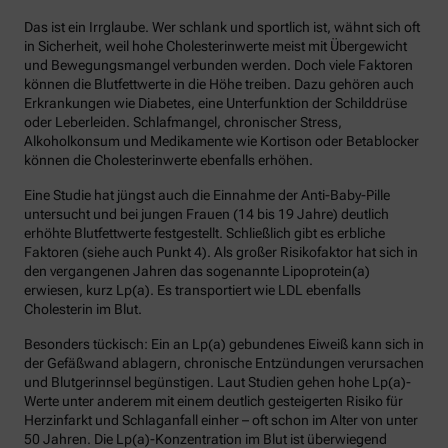
Das ist ein Irrglaube. Wer schlank und sportlich ist, wähnt sich oft
in Sicherheit, weil hohe Cholesterinwerte meist mit Übergewicht
und Bewegungsmangel verbunden werden. Doch viele Faktoren
können die Blutfettwerte in die Höhe treiben. Dazu gehören auch
Erkrankungen wie Diabetes, eine Unterfunktion der Schilddrüse
oder Leberleiden. Schlafmangel, chronischer Stress,
Alkoholkonsum und Medikamente wie Kortison oder Betablocker
können die Cholesterinwerte ebenfalls erhöhen.
Eine Studie hat jüngst auch die Einnahme der Anti-Baby-Pille
untersucht und bei jungen Frauen (14 bis 19 Jahre) deutlich
erhöhte Blutfettwerte festgestellt. Schließlich gibt es erbliche
Faktoren (siehe auch Punkt 4). Als großer Risikofaktor hat sich in
den vergangenen Jahren das sogenannte Lipoprotein(a)
erwiesen, kurz Lp(a). Es transportiert wie LDL ebenfalls
Cholesterin im Blut.
Besonders tückisch: Ein an Lp(a) gebundenes Eiweiß kann sich in
der Gefäßwand ablagern, chronische Entzündungen verursachen
und Blutgerinnsel begünstigen. Laut Studien gehen hohe Lp(a)-
Werte unter anderem mit einem deutlich gesteigerten Risiko für
Herzinfarkt und Schlaganfall einher – oft schon im Alter von unter
50 Jahren. Die Lp(a)-Konzentration im Blut ist überwiegend