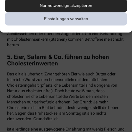
Nur notwendige akzeptieren
Hypercholesterinämie kommt bei etwa einer von 300 Personen
vor. Sind in der Familie Fälle von frühen Herzinfarkten, Stents oder
Bypass-Operationen bekannt, sollte man sein Cholesterin
Einstellungen verwalten
dringend überprüfen lassen. Anzeichen können auch gelbliche
Knötchen (Xanthome) unter der Haut sein, etwa an den
Achillessehnen oder über den Augenlidern. Um eine Behandlung
mit Cholesterinsenkern (Statinen) kommen Betroffene meist nicht
herum.
5. Eier, Salami & Co. führen zu hohen
Cholesterinwerten
Das gilt als überholt. Zwar gehören Eier wie auch Butter oder
fettreiche Wurst zu den Lebensmitteln mit dem höchsten
Cholesteringehalt (pflanzliche Lebensmittel sind übrigens von
Natur aus cholesterinfrei). Doch heute weiß man, dass
cholesterinreiche Lebensmittel die Werte bei den meisten
Menschen nur geringfügig erhöhen. Der Grund: Je mehr
Cholesterin sich im Blut befindet, desto weniger stellt die Leber
her. Gegen das Frühstücksei am Sonntag ist also nichts
einzuwenden. Grundsätzlich
ist allerdings eine ausgewogene Ernährung mit wenig Fleisch und