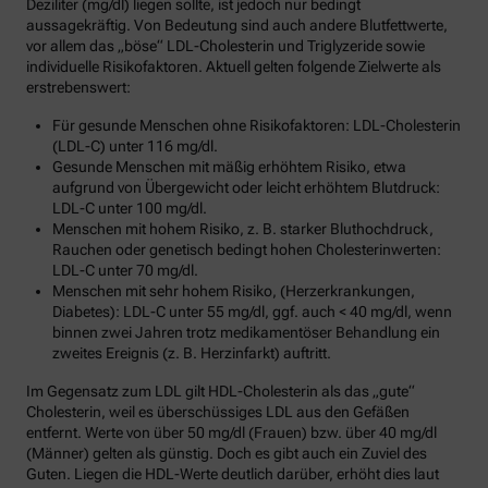
Deziliter (mg/dl) liegen sollte, ist jedoch nur bedingt
aussagekräftig. Von Bedeutung sind auch andere Blutfettwerte,
vor allem das „böse“ LDL-Cholesterin und Triglyzeride sowie
individuelle Risikofaktoren. Aktuell gelten folgende Zielwerte als
erstrebenswert:
Für gesunde Menschen ohne Risikofaktoren: LDL-Cholesterin
(LDL-C) unter 116 mg/dl.
Gesunde Menschen mit mäßig erhöhtem Risiko, etwa
aufgrund von Übergewicht oder leicht erhöhtem Blutdruck:
LDL-C unter 100 mg/dl.
Menschen mit hohem Risiko, z. B. starker Bluthochdruck,
Rauchen oder genetisch bedingt hohen Cholesterinwerten:
LDL-C unter 70 mg/dl.
Menschen mit sehr hohem Risiko, (Herzerkrankungen,
Diabetes): LDL-C unter 55 mg/dl, ggf. auch < 40 mg/dl, wenn
binnen zwei Jahren trotz medikamentöser Behandlung ein
zweites Ereignis (z. B. Herzinfarkt) auftritt.
Im Gegensatz zum LDL gilt HDL-Cholesterin als das „gute“
Cholesterin, weil es überschüssiges LDL aus den Gefäßen
entfernt. Werte von über 50 mg/dl (Frauen) bzw. über 40 mg/dl
(Männer) gelten als günstig. Doch es gibt auch ein Zuviel des
Guten. Liegen die HDL-Werte deutlich darüber, erhöht dies laut