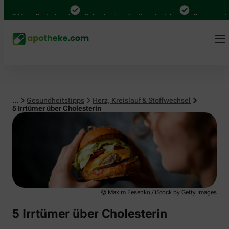
Herz, Kreislauf & Stoffwechsel
0 Mal in Deutschland
Online bei Ihrer Apotheke bestellen
Bequem zwischen 
...
Gesundheitstipps
Herz, Kreislauf & Stoffwechsel
5 Irrtümer über Cholesterin
© Maxim Fesenko / iStock by Getty Images
5 Irrtümer über Cholesterin