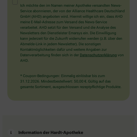
Mensch?
Ich möchte den im Namen meiner Apotheke versandten News-
Dann
Service abonnieren, der von der Alliance Healthcare Deutschland
wählen
GmbH (AHD) angeboten wird. Hiermit willige ich ein, dass AHD
Sie
meine E-Mail-Adresse zum Versand des News-Service
bitte
verarbeitet. AHD setzt für den Versand und die Analyse des
das
Newsletters den Dienstleister Emarsys ein. Die Einwilligung
Haus.
kann jederzeit für die Zukunft widerrufen werden (z.B. über den
Abmelde-Link in jedem Newsletter). Die sonstigen
Kontaktmöglichkeiten dafür und weitere Angaben zur
Datenverarbeitung finden sich in der
Datenschutzerklärung
von
AHD.
* Coupon-Bedingungen: Einmalig einlösbar bis zum
31.12.2026. Mindestbestellwert: 50,00 €. Gültig auf das
gesamte Sortiment, ausgeschlossen rezeptpflichtige Produkte.
Information der Hardt-Apotheke