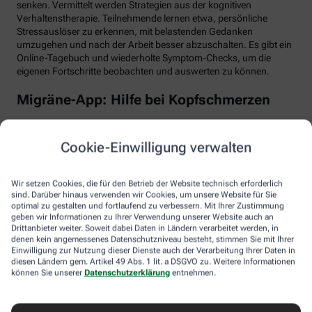
senken. Vermittelt werden Strategien aus der kognitiven
Verhaltenstherapie. Teilnehmende lernen etwa, persönliche
Stressauslöser zu erkennen, mit belastenden Gedanken
umzugehen und nach der Arbeit besser abzuschalten. Es gibt ein
Online-Tagebuch und wiederholte Symptom-Checks, um die
eigenen Fortschritte beobachten und auswerten zu können.
Migräne-App: Hilfe bei Kopfschmerzen
Schlaf, Ernährung, Bewegung, Stress … All das kann Einfluss auf
schmerzhafte Migräne-Attacken haben. Mit der Migräne-App der
Cookie-Einwilligung verwalten
renommierten Schmerzklinik Kiel lässt sich übersichtlich
festhalten, wann die Anfälle mit welchen Symptomen auftreten.
Das kann helfen, persönliche Muster zu erkennen und die
Wir setzen Cookies, die für den Betrieb der Website technisch erforderlich
Attacken besser zu behandeln, etwa durch den optimalen
sind. Darüber hinaus verwenden wir Cookies, um unsere Website für Sie
Einnahmezeitpunkt von Migräne-Medikamenten. Darüber hinaus
optimal zu gestalten und fortlaufend zu verbessern. Mit Ihrer Zustimmung
stellt die App viele nützliche Informationen zu Migräne bereit
geben wir Informationen zu Ihrer Verwendung unserer Website auch an
Drittanbieter weiter. Soweit dabei Daten in Ländern verarbeitet werden, in
sowie aktive Verfahren zur Entspannung und Stressbewältigung.
denen kein angemessenes Datenschutzniveau besteht, stimmen Sie mit Ihrer
Einwilligung zur Nutzung dieser Dienste auch der Verarbeitung Ihrer Daten in
Aimo gesund bewegt: Digitaler Personal
diesen Ländern gem. Artikel 49 Abs. 1 lit. a DSGVO zu. Weitere Informationen
Trainer
können Sie unserer
Datenschutzerklärung
entnehmen.
Trainings-Apps gibt es viele. Diese hier ist anders. Kern des