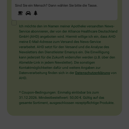
Sind Sie ein Mensch? Dann wählen Sie bitte
die Tasse
.
1
2
3
Sind
Sie
ein
Mensch?
Ich möchte den im Namen meiner Apotheke versandten News-
Dann
Service abonnieren, der von der Alliance Healthcare Deutschland
wählen
GmbH (AHD) angeboten wird. Hiermit willige ich ein, dass AHD
Sie
meine E-Mail-Adresse zum Versand des News-Service
bitte
verarbeitet. AHD setzt für den Versand und die Analyse des
die
Newsletters den Dienstleister Emarsys ein. Die Einwilligung
Tasse.
kann jederzeit für die Zukunft widerrufen werden (z.B. über den
Abmelde-Link in jedem Newsletter). Die sonstigen
Kontaktmöglichkeiten dafür und weitere Angaben zur
Datenverarbeitung finden sich in der
Datenschutzerklärung
von
AHD.
* Coupon-Bedingungen: Einmalig einlösbar bis zum
31.12.2026. Mindestbestellwert: 50,00 €. Gültig auf das
gesamte Sortiment, ausgeschlossen rezeptpflichtige Produkte.