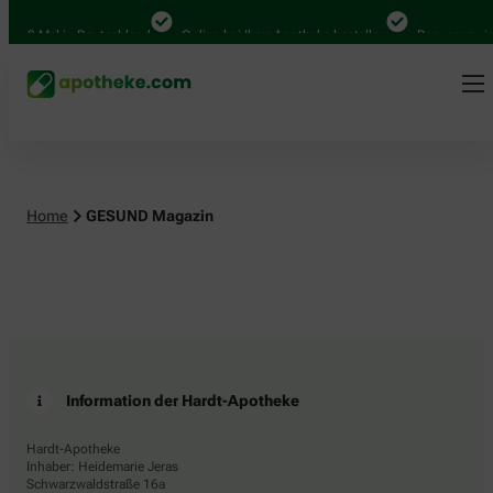
4.000 Mal in Deutschland
Online bei Ihrer Apotheke bestellen
Bequem zwisc
Home
GESUND Magazin
Information der Hardt-Apotheke
Hardt-Apotheke
Inhaber: Heidemarie Jeras
Schwarzwaldstraße 16a