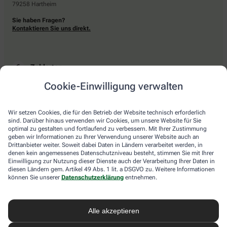
79258 Hartheim
Sie haben Fragen?
Kontaktieren Sie uns direkt.
Zahlarten
Cookie-Einwilligung verwalten
Bar oder mit einer anderen akzeptierten Zahlungsart Ihrer Apotheke vor Ort.
Wir setzen Cookies, die für den Betrieb der Website technisch erforderlich
sind. Darüber hinaus verwenden wir Cookies, um unsere Website für Sie
Lieferarten
optimal zu gestalten und fortlaufend zu verbessern. Mit Ihrer Zustimmung
geben wir Informationen zu Ihrer Verwendung unserer Website auch an
Drittanbieter weiter. Soweit dabei Daten in Ländern verarbeitet werden, in
Abholung in der Apotheke
denen kein angemessenes Datenschutzniveau besteht, stimmen Sie mit Ihrer
Botendienstlieferung
Einwilligung zur Nutzung dieser Dienste auch der Verarbeitung Ihrer Daten in
diesen Ländern gem. Artikel 49 Abs. 1 lit. a DSGVO zu. Weitere Informationen
können Sie unserer
Datenschutzerklärung
entnehmen.
apotheke.com Informationen
Alle akzeptieren
Newsletter