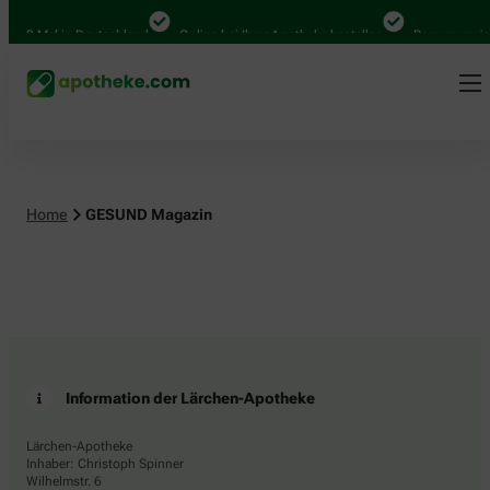
.000 Mal in Deutschland
Online bei Ihrer Apotheke bestellen
Bequem zwisc
Home
GESUND Magazin
Information der Lärchen-Apotheke
Lärchen-Apotheke
Inhaber: Christoph Spinner
Wilhelmstr. 6