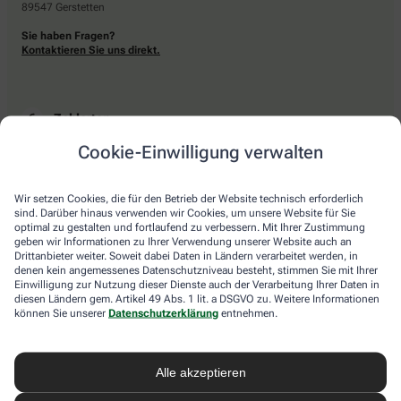
89547 Gerstetten
Sie haben Fragen?
Kontaktieren Sie uns direkt.
Zahlarten
Cookie-Einwilligung verwalten
Bar oder mit einer anderen akzeptierten Zahlungsart Ihrer Apotheke vor Ort.
Wir setzen Cookies, die für den Betrieb der Website technisch erforderlich
sind. Darüber hinaus verwenden wir Cookies, um unsere Website für Sie
Lieferarten
optimal zu gestalten und fortlaufend zu verbessern. Mit Ihrer Zustimmung
geben wir Informationen zu Ihrer Verwendung unserer Website auch an
Drittanbieter weiter. Soweit dabei Daten in Ländern verarbeitet werden, in
Abholung in der Apotheke
denen kein angemessenes Datenschutzniveau besteht, stimmen Sie mit Ihrer
Botendienstlieferung
Einwilligung zur Nutzung dieser Dienste auch der Verarbeitung Ihrer Daten in
diesen Ländern gem. Artikel 49 Abs. 1 lit. a DSGVO zu. Weitere Informationen
können Sie unserer
Datenschutzerklärung
entnehmen.
apotheke.com Informationen
Alle akzeptieren
Newsletter