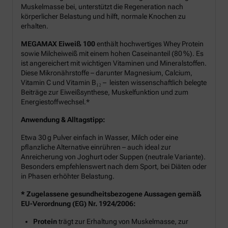
Muskelmasse bei, unterstützt die Regeneration nach
körperlicher Belastung und hilft, normale Knochen zu
erhalten.
MEGAMAX Eiweiß 100
enthält hochwertiges Whey Protein
sowie Milcheiweiß mit einem hohen Caseinanteil (80 %). Es
ist angereichert mit wichtigen Vitaminen und Mineralstoffen.
Diese Mikronährstoffe – darunter Magnesium, Calcium,
Vitamin C und Vitamin B₁₂ – leisten wissenschaftlich belegte
Beiträge zur Eiweißsynthese, Muskelfunktion und zum
Energiestoffwechsel.*
Anwendung & Alltagstipp:
Etwa 30 g Pulver einfach in Wasser, Milch oder eine
pflanzliche Alternative einrühren – auch ideal zur
Anreicherung von Joghurt oder Suppen (neutrale Variante).
Besonders empfehlenswert nach dem Sport, bei Diäten oder
in Phasen erhöhter Belastung.
* Zugelassene gesundheitsbezogene Aussagen gemäß
EU-Verordnung (EG) Nr. 1924/2006:
Protein
trägt zur Erhaltung von Muskelmasse, zur