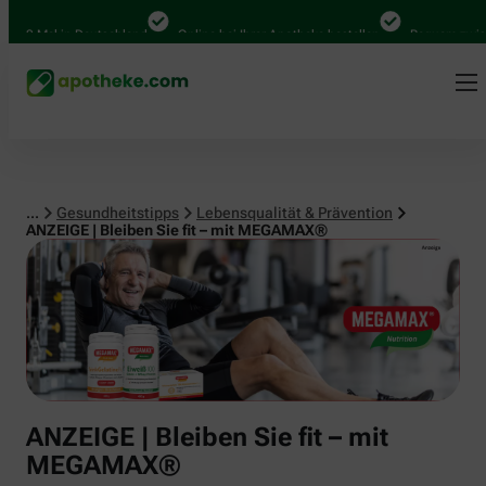
Lebensqualität & Prävention
Mal in Deutschland
Online bei Ihrer Apotheke bestellen
Bequem zwischen A
...
Gesundheitstipps
Lebensqualität & Prävention
ANZEIGE | Bleiben Sie fit – mit MEGAMAX®
ANZEIGE | Bleiben Sie fit – mit
MEGAMAX®