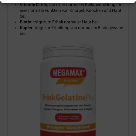
Vitamin C
: trägt zu einer normalen Kollagenbildung für
eine normale Funktion von Knorpel, Knochen und Haut
bei.
Biotin
: trägt zum Erhalt normaler Haut bei.
Kupfer
: trägt zur Erhaltung von normalem Bindegewebe
bei.