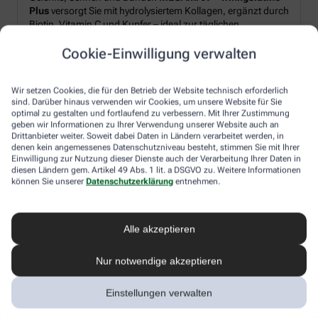
Plus
versorgt Sie mit hydrolysiertem Kollagen, ergänzt durch
Biotin, Vitamin C und Kupfer – ideal zur täglichen
Unterstützung von Strukturproteinen im Körper.*
Cookie-Einwilligung verwalten
Produkt‑Highlights:
Wir setzen Cookies, die für den Betrieb der Website technisch erforderlich
sind. Darüber hinaus verwenden wir Cookies, um unsere Website für Sie
Hydrolysiertes Kollagen plus Biotin, Vitamin C und Kupfer
optimal zu gestalten und fortlaufend zu verbessern. Mit Ihrer Zustimmung
geben wir Informationen zu Ihrer Verwendung unserer Website auch an
Pulverform – leicht löslich, frischer Orangen-Geschmack
Drittanbieter weiter. Soweit dabei Daten in Ländern verarbeitet werden, in
Schnell angerührt: morgens oder nach dem Sport
denen kein angemessenes Datenschutzniveau besteht, stimmen Sie mit Ihrer
Einwilligung zur Nutzung dieser Dienste auch der Verarbeitung Ihrer Daten in
diesen Ländern gem. Artikel 49 Abs. 1 lit. a DSGVO zu. Weitere Informationen
können Sie unserer
Datenschutzerklärung
entnehmen.
Ihr Genussmoment:
Rühren Sie 2× täglich je 10 g Pulver in Wasser ein – für einen
erfrischendes Getränk, unkompliziert und flexibel in den
Alle akzeptieren
Alltag integrierbar.
Nur notwendige akzeptieren
*Zugelassene gesundheitsbezogene Aussagen gemäß
Einstellungen verwalten
EU-Verordnung (EG) Nr. 1924/2006: