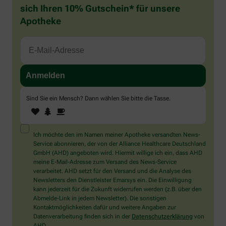
sich Ihren 10% Gutschein* für unsere
Apotheke
Sind Sie ein Mensch? Dann wählen Sie bitte
die Tasse
.
1
2
3
Sind
Sie
ein
Mensch?
Ich möchte den im Namen meiner Apotheke versandten News-
Dann
Service abonnieren, der von der Alliance Healthcare Deutschland
wählen
GmbH (AHD) angeboten wird. Hiermit willige ich ein, dass AHD
Sie
meine E-Mail-Adresse zum Versand des News-Service
bitte
verarbeitet. AHD setzt für den Versand und die Analyse des
die
Newsletters den Dienstleister Emarsys ein. Die Einwilligung
Tasse.
kann jederzeit für die Zukunft widerrufen werden (z.B. über den
Abmelde-Link in jedem Newsletter). Die sonstigen
Kontaktmöglichkeiten dafür und weitere Angaben zur
Datenverarbeitung finden sich in der
Datenschutzerklärung
von
AHD.