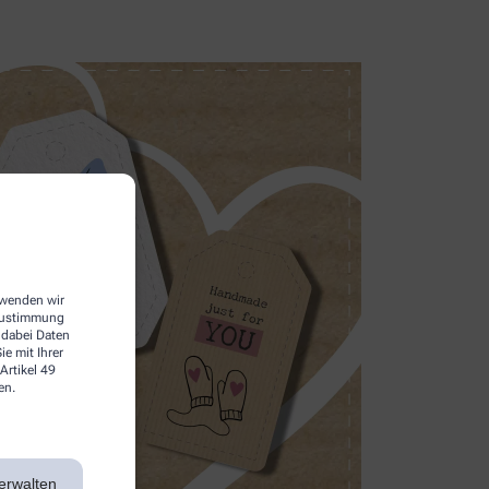
erwenden wir
 Zustimmung
 dabei Daten
e mit Ihrer
Artikel 49
en.
erwalten