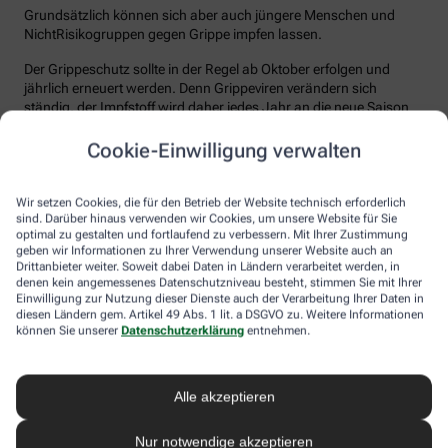
Grundsätzlich können sich aber auch jüngere Menschen und
NichtRisikogruppen gegen Grippe impfen lassen.
Der Grippeschutz sollte in der Regel ab Oktober erfolgen und
jährlich erneuert werden. Denn Grippeviren verändern sich
ständig, der Impfstoff wird daher jedes Jahr an die neue Saison
angepasst. Nach der Impfung dauert es etwa 10 bis 14 Tage, bis
der Körper einen ausreichenden Schutz vor einer Ansteckung
Cookie-Einwilligung verwalten
aufgebaut hat. Auch eine spätere Impfung zu Beginn des Jahres
ist meist noch sinnvoll.
Wir setzen Cookies, die für den Betrieb der Website technisch erforderlich
sind. Darüber hinaus verwenden wir Cookies, um unsere Website für Sie
Wie sicher ist der Impfstoff?
optimal zu gestalten und fortlaufend zu verbessern. Mit Ihrer Zustimmung
geben wir Informationen zu Ihrer Verwendung unserer Website auch an
Jeder Grippeimpfstoff, der in Deutschland verwendet wird, muss
Drittanbieter weiter. Soweit dabei Daten in Ländern verarbeitet werden, in
ein streng reguliertes Zulassungsverfahren durchlaufen. Hierbei
denen kein angemessenes Datenschutzniveau besteht, stimmen Sie mit Ihrer
muss die Qualität, Wirksamkeit und Verträglichkeit in
Einwilligung zur Nutzung dieser Dienste auch der Verarbeitung Ihrer Daten in
diesen Ländern gem. Artikel 49 Abs. 1 lit. a DSGVO zu. Weitere Informationen
wissenschaftlichen Studien nachgewiesen werden. Die Freigabe
können Sie unserer
Datenschutzerklärung
entnehmen.
erfolgt nach weiteren Prüfungen schließlich durch das Paul-
Ehrlich-Institut (PEI), das die Sicherheit des Impfstoffs auch nach
der Freigabe stetig weiter beobachtet.
Alle akzeptieren
Die Grippeimpfung ist in aller Regel gut verträglich. In den ersten
Tagen können leichte Erkältungssymptome wie zum Beispiel
Nur notwendige akzeptieren
Frösteln oder Kopf- und Gliederschmerzen auftreten, die aber