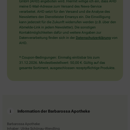
wählen
GmbH (AHD) angeboten wird. Hiermit willige ich ein, dass AHD
Sie
meine E-Mail-Adresse zum Versand des News-Service
bitte
verarbeitet. AHD setzt für den Versand und die Analyse des
das
Newsletters den Dienstleister Emarsys ein. Die Einwilligung
Auto.
kann jederzeit für die Zukunft widerrufen werden (z.B. über den
Abmelde-Link in jedem Newsletter). Die sonstigen
Kontaktmöglichkeiten dafür und weitere Angaben zur
Datenverarbeitung finden sich in der
Datenschutzerklärung
von
AHD.
* Coupon-Bedingungen: Einmalig einlösbar bis zum
31.12.2026. Mindestbestellwert: 50,00 €. Gültig auf das
gesamte Sortiment, ausgeschlossen rezeptpflichtige Produkte.
Information der Barbarossa Apotheke
Barbarossa Apotheke
Inhaber: Ulrike Schönau-Wendling