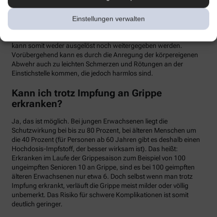
meist binnen weniger Tage wieder abklingen. Mit einer Grippe
haben die Symptome allerdings nichts zu tun. Denn üblicherweise
Einstellungen verwalten
handelt es sich um einen sogenannten Totimpfstoff, der keine
vermehrungsfähigen Erreger enthält – eine Grippeerkrankung
kann somit weder ausgelöst noch weitergegeben werden.
Vorübergehend kann es durch die Anregung der körpereigenen
Abwehr auch zu leichten Schmerzen und Rötungen an der
Einstichstelle kommen, die jedoch harmlos sind.
Kann ich trotz Impfung an Grippe
erkranken?
Ja, das ist möglich. Bei jungen Erwachsenen liegt die
Schutzwirkung bei bis zu 80 Prozent, bei älteren Menschen um
die 40 Prozent (für Personen ab 60 Jahren gibt es deshalb einen
Hochdosis-Impfstoff, der besser wirksam ist). Das heißt:
Erkranken im Laufe der Grippesaison zum Beispiel von 100
ungeimpften Senioren 10 an Grippe, sind es bei 100 geimpften
älteren Erwachsenen nur etwa 6. Doch selbst wenn man trotz
Impfung erkrankt, verläuft die Grippe meist milder oder völlig
unbemerkt. Das Risiko für schwere Komplikationen ist somit
deutlich geringer.