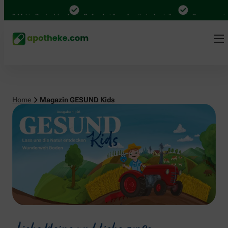
in Deutschland
Online bei Ihrer Apotheke bestellen
Bequem zwischen Abhol
Home
Magazin GESUND Kids