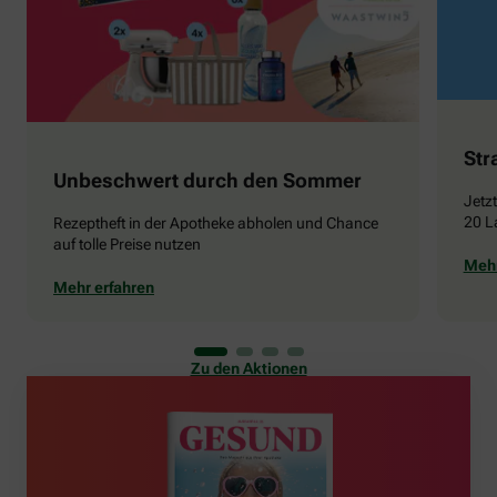
Str
Unbeschwert durch den Sommer
Jetz
20 L
Rezeptheft in der Apotheke abholen und Chance
auf tolle Preise nutzen
Mehr
Mehr erfahren
Zu den Aktionen