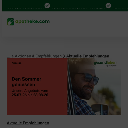
00 Mal in Deutschland
Online bei Ihrer Apotheke bestellen
Bequem zwischen
...
Aktionen & Empfehlungen
Aktuelle Empfehlungen
Aktuelle Empfehlungen