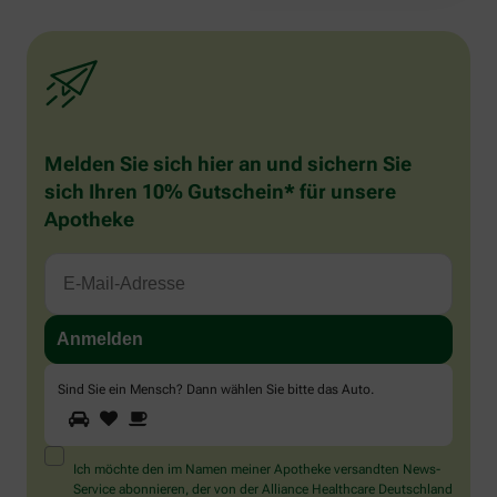
Melden Sie sich hier an und sichern Sie
sich Ihren 10% Gutschein* für unsere
Apotheke
Sind Sie ein Mensch? Dann wählen Sie bitte
das Auto
.
1
2
3
Sind
Sie
ein
Mensch?
Ich möchte den im Namen meiner Apotheke versandten News-
Dann
Service abonnieren, der von der Alliance Healthcare Deutschland