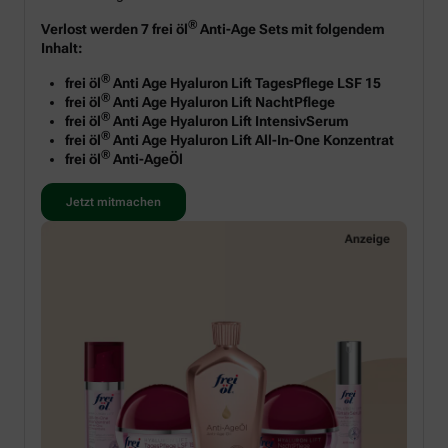
®
Verlost werden 7 frei öl
Anti-Age Sets mit folgendem
Inhalt:
®
frei öl
Anti Age Hyaluron Lift TagesPflege LSF 15
®
frei öl
Anti Age Hyaluron Lift NachtPflege
®
frei öl
Anti Age Hyaluron Lift IntensivSerum
®
frei öl
Anti Age Hyaluron Lift All-In-One Konzentrat
®
frei öl
Anti-AgeÖl
Jetzt mitmachen