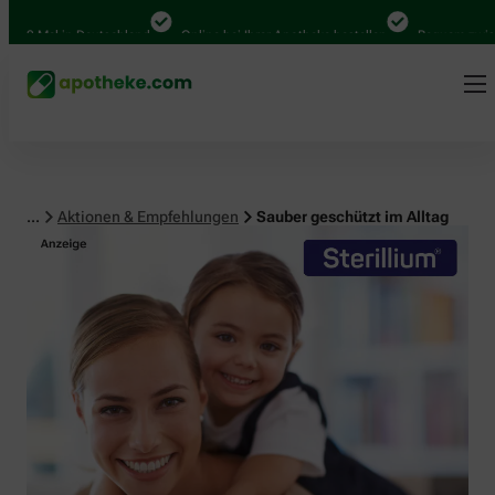
 Mal in Deutschland
Online bei Ihrer Apotheke bestellen
Bequem zwischen 
...
Aktionen & Empfehlungen
Sauber geschützt im Alltag