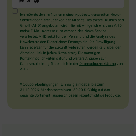
Sie
ein
Mensch?
Ich möchte den im Namen meiner Apotheke versandten News-
Dann
Service abonnieren, der von der Alliance Healthcare Deutschland
wählen
GmbH (AHD) angeboten wird. Hiermit willige ich ein, dass AHD
Sie
meine E-Mail-Adresse zum Versand des News-Service
bitte
verarbeitet. AHD setzt für den Versand und die Analyse des
das
Newsletters den Dienstleister Emarsys ein. Die Einwilligung
Flugzeug.
kann jederzeit für die Zukunft widerrufen werden (z.B. über den
Abmelde-Link in jedem Newsletter). Die sonstigen
Kontaktmöglichkeiten dafür und weitere Angaben zur
Datenverarbeitung finden sich in der
Datenschutzerklärung
von
AHD.
* Coupon-Bedingungen: Einmalig einlösbar bis zum
31.12.2026. Mindestbestellwert: 50,00 €. Gültig auf das
gesamte Sortiment, ausgeschlossen rezeptpflichtige Produkte.