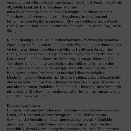
Veranstalter ist Alliance Healthcare Deutschland GmbH, Franklinstraße 46-
48, 60486 Frankfurt. Die Teilnahme ist online
unter www.apotheke.com und per Post möglich. So einfach geht die
Teilnahme am Gewinnspiel – online Eingabemaske ausfüllen und
teilnehmen oder Postkarte senden an: Alliance Healthcare Deutschland
GmbH, Despina Kalaitzidou, Stichwort „Sterilium“, Pragstraße 154, 70376
Stuttgart.
Nur vollständig ausgefüllte Teilnahmeformulare (Pflichtangaben) und bei
Zusendung per Post ausreichend frankierte Einsendungen nehmen an der
Verlosung teil. Einsendeschluss bei Alliance Healthcare Deutschland
GmbH, ist der 28.08.2026. Es gilt das Datum des Poststempels bzw. das
Datum der Online-Teilnahme. Der Rechtsweg ist ausgeschlossen. Die
Teilnahme ist nur unmittelbar möglich; das heißt, eine Teilnahme über
Dritte – insbesondere sog. Gewinnspielclubs oder Gewinnspielagenturen –
ist ausgeschlossen. Pro Person ist nur eine Teilnahme möglich.
Minderjährige und Mitarbeiter der Alliance Healthcare Deutschland GmbH
dürfen nicht teilnehmen. Die Teilnahme an dem Gewinnspiel ist kostenlos
und nicht an einem Produktkauf gebunden. Die Barablöse der Gewinne ist
nicht möglich. Die Gewinner werden aus allen Teilnehmern ausgelost und
schriftlich benachrichtigt.
Datenschutzhinweis
Um an dem Gewinnspiel teilnehmen zu können, sind personenbezogene
Daten, wie Name und Adresse anzugeben. Die für Teilnahme am
Gewinnspiel erforderlichen Daten sind entsprechend als Pflichtfelder
gekennzeichnet. Die erhobenen personenbezogenen Daten werden
ausschließlich zur Durchführung des Gewinnspiels – zur Erfüllung eines