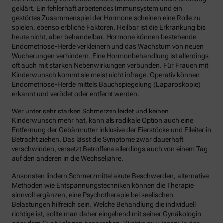
geklärt. Ein fehlerhaft arbeitendes Immunsystem und ein
gestörtes Zusammenspiel der Hormone scheinen eine Rolle zu
spielen, ebenso erbliche Faktoren. Heilbar ist die Erkrankung bis
heute nicht, aber behandelbar. Hormone können bestehende
Endometriose-Herde verkleinern und das Wachstum von neuen
Wucherungen verhindern. Eine Hormonbehandlung ist allerdings
oft auch mit starken Nebenwirkungen verbunden. Für Frauen mit
Kinderwunsch kommt sie meist nicht infrage. Operativ können
Endometriose-Herde mittels Bauchspiegelung (Laparoskopie)
erkannt und verödet oder entfernt werden.
Wer unter sehr starken Schmerzen leidet und keinen
Kinderwunsch mehr hat, kann als radikale Option auch eine
Entfernung der Gebärmutter inklusive der Eierstöcke und Eileiter in
Betracht ziehen. Das lässt die Symptome zwar dauerhaft
verschwinden, versetzt Betroffene allerdings auch von einem Tag
auf den anderen in die Wechseljahre.
Ansonsten lindern Schmerzmittel akute Beschwerden, alternative
Methoden wie Entspannungstechniken können die Therapie
sinnvoll ergänzen, eine Psychotherapie bei seelischen
Belastungen hilfreich sein. Welche Behandlung die individuell
richtige ist, sollte man daher eingehend mit seiner Gynäkologin
oder dem Gynäkologen besprechen. Wichtig zu wissen: In den