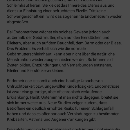
Schleimhaut heran. Sie kleidet das Innere des Uterus aus und
dient zur Einnistung einer befruchteten Eizelle. Tritt keine
Schwangerschaft ein, wird das sogenannte Endometrium wieder
abgestoßen.
Bei Endometriose wächst ein solches Gewebe jedoch auch
außerhalb der Gebärmutter, etwa auf den Eierstöcken und
Eileitern, aber auch auf dem Bauchfell, dem Darm oder der Blase.
Das Problem: Es verhält sich wie die normale
Gebärmutterschleimhaut, kann aber nicht über die natürliche
Menstruation wieder ausgeschieden werden. So können sich
Zysten bilden, Entzündungen und Vernarbungen entstehen,
Eileiter und Eierstöcke verkleben.
Endometriose ist somit auch eine häufige Ursache von
Unfruchtbarkeit bzw. ungewollter Kinderlosigkeit. Endometriose
ist zwar eine gutartige, aber oft chronisch verlaufende
Erkrankung. Heißt: Unternimmt man nichts dagegen, breitet sie
sich immer weiter aus. Neue Studien zeigen zudem, dass
Betroffene ein deutlich erhöhtes Risiko für einen Schlaganfall
haben und dass es offenbar auch Verbindungen zu bestimmten
Krebsarten, Asthma und Augenerkrankungen gibt.
Die Entstehung von Endometriose ist noch immer nicht eindeutig