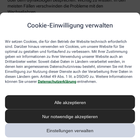
meisten Fällen verschwinden die Probleme mit den
Wechseljahren.
Voraussetzung für eine erfolgreiche Behandlung ist allerdings
Cookie-Einwilligung verwalten
immer, dass die Endometriose auch als solche erkannt wird.
Regelmäßig heftige Regelschmerzen sollten Frauen deshalb ernst
nehmen und ärztlich abklären lassen. Und sich auf keinen Fall
Wir setzen Cookies, die für den Betrieb der Website technisch erforderlich
einreden lassen, sie seien normal.
sind. Darüber hinaus verwenden wir Cookies, um unsere Website für Sie
optimal zu gestalten und fortlaufend zu verbessern. Mit Ihrer Zustimmung
geben wir Informationen zu Ihrer Verwendung unserer Website auch an
Drittanbieter weiter. Soweit dabei Daten in Ländern verarbeitet werden, in
denen kein angemessenes Datenschutzniveau besteht, stimmen Sie mit Ihrer
Einwilligung zur Nutzung dieser Dienste auch der Verarbeitung Ihrer Daten in
diesen Ländern gem. Artikel 49 Abs. 1 lit. a DSGVO zu. Weitere Informationen
können Sie unserer
Datenschutzerklärung
entnehmen.
Alle akzeptieren
Melden Sie sich hier an und sichern Sie
Nur notwendige akzeptieren
sich Ihren 10% Gutschein* für unsere
Apotheke
Einstellungen verwalten