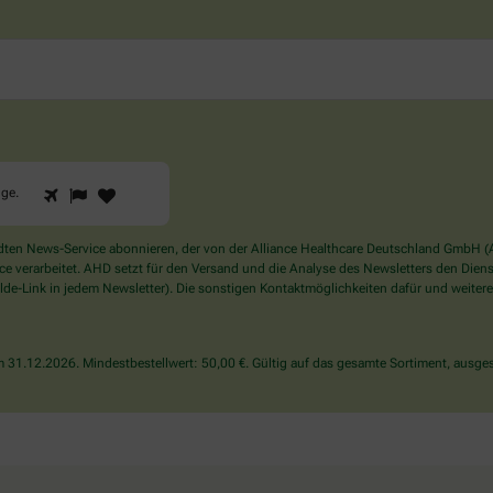
1
2
3
Sind
gge
.
Sie
ein
Mensch?
en News-Service abonnieren, der von der Alliance Healthcare Deutschland GmbH (AH
Dann
verarbeitet. AHD setzt für den Versand und die Analyse des Newsletters den Dienstle
wählen
de-Link in jedem Newsletter). Die sonstigen Kontaktmöglichkeiten dafür und weitere
Sie
bitte
die
31.12.2026. Mindestbestellwert: 50,00 €. Gültig auf das gesamte Sortiment, ausges
Flagge.