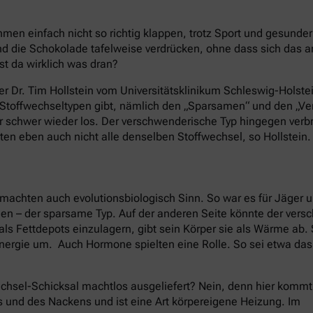
en einfach nicht so richtig klappen, trotz Sport und gesund
 die Schokolade tafelweise verdrücken, ohne dass sich das 
st da wirklich was dran?
er Dr. Tim Hollstein vom Universitätsklinikum Schleswig-Holstei
e Stoffwechseltypen gibt, nämlich den „Sparsamen“ und den „
nur schwer wieder los. Der verschwenderische Typ hingegen ver
ten eben auch nicht alle denselben Stoffwechsel, so Hollstein.
machten auch evolutionsbiologisch Sinn. So war es für Jäger 
nen – der sparsame Typ. Auf der anderen Seite könnte der ver
als Fettdepots einzulagern, gibt sein Körper sie als Wärme ab
nergie um. Auch Hormone spielten eine Rolle. So sei etwa da
chsel-Schicksal machtlos ausgeliefert? Nein, denn hier kommt
s und des Nackens und ist eine Art körpereigene Heizung. Im