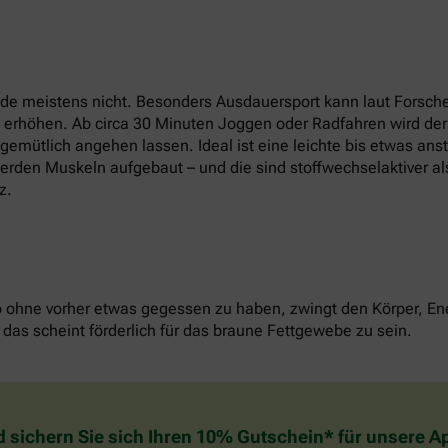
e meistens nicht. Besonders Ausdauersport kann laut Forsche
t erhöhen. Ab circa 30 Minuten Joggen oder Radfahren wird der
u gemütlich angehen lassen. Ideal ist eine leichte bis etwas an
erden Muskeln aufgebaut – und die sind stoffwechselaktiver als
z.
o ohne vorher etwas gegessen zu haben, zwingt den Körper, Ene
das scheint förderlich für das braune Fettgewebe zu sein.
d sichern Sie sich Ihren 10% Gutschein* für unsere 