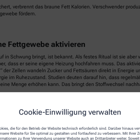
hert, verbrennt das braune Fett Kalorien. Verschwender produz
tgewebe fördern.
ne Fettgewebe aktivieren
 in Schwung bringt, ist bekannt. Als festes Ritual ist sie abe
per, dass er seine eigene Heizung hochfahren muss. Das aktiv
e“ der Zellen wandeln Zucker und Fettsäuren direkt in Energie 
ie im Ruhezustand. Studien deuten darauf hin, dass regelmäßig
eine Menge erhöhen kann. Das bringt den Stoffwechsel nachhal
Cookie-Einwilligung verwalten
kies, die für den Betrieb der Website technisch erforderlich sind. Darüber hinaus v
nsere Website für Sie optimal zu gestalten und fortlaufend zu verbessern. Mit Ihrer
ormationen zu Ihrer Verwendung unserer Website auch an Drittanbieter weiter. Soweit