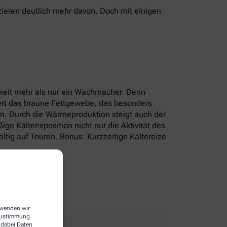
ieren deutlich mehr davon. Doch mit einigen
r weit mehr als nur ein Wachmacher. Denn
iert das braune Fettgewebe, das besonders
um. Durch die Wärmeproduktion steigt auch der
e Kälteexposition nicht nur die Aktivität des
tig auf Touren. Bonus: Kurzzeitige Kältereize
erwenden wir
 Zustimmung
 dabei Daten