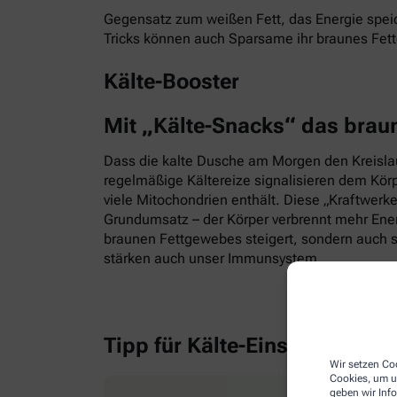
Gegensatz zum weißen Fett, das Energie speic
Tricks können auch Sparsame ihr braunes Fet
Kälte-Booster
Mit „Kälte-Snacks“ das brau
Dass die kalte Dusche am Morgen den Kreislauf
regelmäßige Kältereize signalisieren dem Kör
viele Mitochondrien enthält. Diese „Kraftwerk
Grundumsatz – der Körper verbrennt mehr Energ
braunen Fettgewebes steigert, sondern auch s
stärken auch unser Immunsystem.
Tipp für Kälte-Einsteiger
Wir setzen Coo
Cookies, um u
geben wir Inf