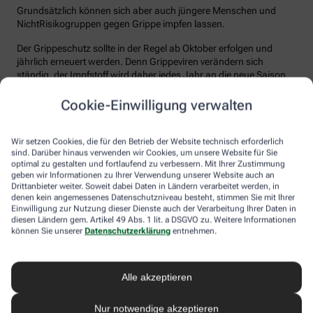
Grundsätzlich können sich aber auch jüngere Menschen und
NichtRisikogruppen gegen Grippe impfen lassen.
Der Grippeschutz sollte in der Regel ab Oktober erfolgen und
jährlich erneuert werden. Denn Grippeviren verändern sich
ständig, der Impfstoff wird daher jedes Jahr an die neue Saison
angepasst. Nach der Impfung dauert es etwa 10 bis 14 Tage, bis
der Körper einen ausreichenden Schutz vor einer Ansteckung
Cookie-Einwilligung verwalten
aufgebaut hat. Auch eine spätere Impfung zu Beginn des Jahres
ist meist noch sinnvoll.
Wir setzen Cookies, die für den Betrieb der Website technisch erforderlich
sind. Darüber hinaus verwenden wir Cookies, um unsere Website für Sie
Wie sicher ist der Impfstoff?
optimal zu gestalten und fortlaufend zu verbessern. Mit Ihrer Zustimmung
geben wir Informationen zu Ihrer Verwendung unserer Website auch an
Jeder Grippeimpfstoff, der in Deutschland verwendet wird, muss
Drittanbieter weiter. Soweit dabei Daten in Ländern verarbeitet werden, in
ein streng reguliertes Zulassungsverfahren durchlaufen. Hierbei
denen kein angemessenes Datenschutzniveau besteht, stimmen Sie mit Ihrer
muss die Qualität, Wirksamkeit und Verträglichkeit in
Einwilligung zur Nutzung dieser Dienste auch der Verarbeitung Ihrer Daten in
diesen Ländern gem. Artikel 49 Abs. 1 lit. a DSGVO zu. Weitere Informationen
wissenschaftlichen Studien nachgewiesen werden. Die Freigabe
können Sie unserer
Datenschutzerklärung
entnehmen.
erfolgt nach weiteren Prüfungen schließlich durch das Paul-
Ehrlich-Institut (PEI), das die Sicherheit des Impfstoffs auch nach
der Freigabe stetig weiter beobachtet.
Alle akzeptieren
Die Grippeimpfung ist in aller Regel gut verträglich. In den ersten
Tagen können leichte Erkältungssymptome wie zum Beispiel
Nur notwendige akzeptieren
Frösteln oder Kopf- und Gliederschmerzen auftreten, die aber