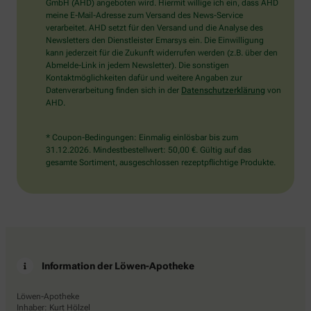
wählen
GmbH (AHD) angeboten wird. Hiermit willige ich ein, dass AHD
Sie
meine E-Mail-Adresse zum Versand des News-Service
bitte
verarbeitet. AHD setzt für den Versand und die Analyse des
das
Newsletters den Dienstleister Emarsys ein. Die Einwilligung
Herz.
kann jederzeit für die Zukunft widerrufen werden (z.B. über den
Abmelde-Link in jedem Newsletter). Die sonstigen
Kontaktmöglichkeiten dafür und weitere Angaben zur
Datenverarbeitung finden sich in der
Datenschutzerklärung
von
AHD.
* Coupon-Bedingungen: Einmalig einlösbar bis zum
31.12.2026. Mindestbestellwert: 50,00 €. Gültig auf das
gesamte Sortiment, ausgeschlossen rezeptpflichtige Produkte.
Information der Löwen-Apotheke
Löwen-Apotheke
Inhaber: Kurt Hölzel