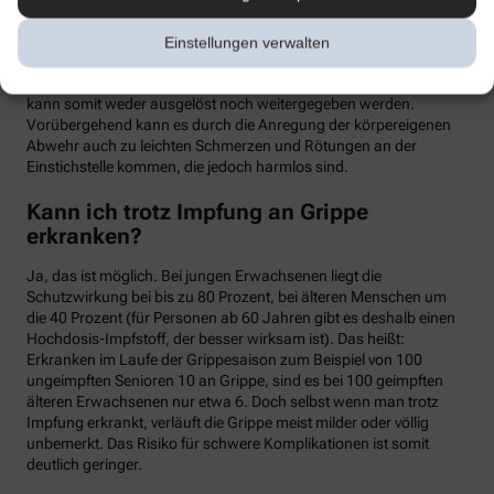
meist binnen weniger Tage wieder abklingen. Mit einer Grippe
haben die Symptome allerdings nichts zu tun. Denn üblicherweise
Einstellungen verwalten
handelt es sich um einen sogenannten Totimpfstoff, der keine
vermehrungsfähigen Erreger enthält – eine Grippeerkrankung
kann somit weder ausgelöst noch weitergegeben werden.
Vorübergehend kann es durch die Anregung der körpereigenen
Abwehr auch zu leichten Schmerzen und Rötungen an der
Einstichstelle kommen, die jedoch harmlos sind.
Kann ich trotz Impfung an Grippe
erkranken?
Ja, das ist möglich. Bei jungen Erwachsenen liegt die
Schutzwirkung bei bis zu 80 Prozent, bei älteren Menschen um
die 40 Prozent (für Personen ab 60 Jahren gibt es deshalb einen
Hochdosis-Impfstoff, der besser wirksam ist). Das heißt:
Erkranken im Laufe der Grippesaison zum Beispiel von 100
ungeimpften Senioren 10 an Grippe, sind es bei 100 geimpften
älteren Erwachsenen nur etwa 6. Doch selbst wenn man trotz
Impfung erkrankt, verläuft die Grippe meist milder oder völlig
unbemerkt. Das Risiko für schwere Komplikationen ist somit
deutlich geringer.