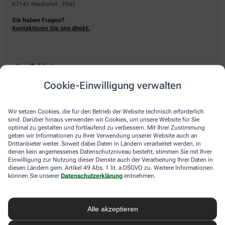
67141 Neuhofen , Pfalz
Sie haben Fragen?
Kontaktieren Sie uns direkt.
Zahlarten
Cookie-Einwilligung verwalten
Bar oder mit einer anderen akzeptierten Zahlungsart Ihrer Apotheke vor Ort.
Wir setzen Cookies, die für den Betrieb der Website technisch erforderlich
sind. Darüber hinaus verwenden wir Cookies, um unsere Website für Sie
Lieferarten
optimal zu gestalten und fortlaufend zu verbessern. Mit Ihrer Zustimmung
geben wir Informationen zu Ihrer Verwendung unserer Website auch an
Drittanbieter weiter. Soweit dabei Daten in Ländern verarbeitet werden, in
Abholung in der Apotheke
denen kein angemessenes Datenschutzniveau besteht, stimmen Sie mit Ihrer
Botendienstlieferung
Einwilligung zur Nutzung dieser Dienste auch der Verarbeitung Ihrer Daten in
diesen Ländern gem. Artikel 49 Abs. 1 lit. a DSGVO zu. Weitere Informationen
können Sie unserer
Datenschutzerklärung
entnehmen.
apotheke.com Informationen
Alle akzeptieren
Newsletter