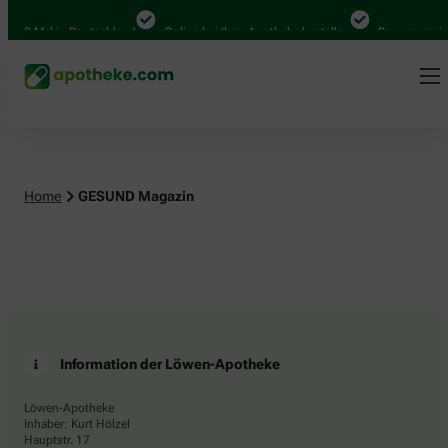
.000 Mal in Deutschland
Online bei Ihrer Apotheke bestellen
Bequem zwisc
Home
GESUND Magazin
Information der Löwen-Apotheke
Löwen-Apotheke
Inhaber: Kurt Hölzel
Hauptstr. 17